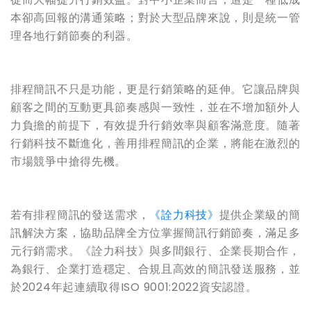
本卻高回報的溝通策略；對於大型品牌來說，則是統一管
理各地行銷節奏的利器。
排程簡訊不只是功能，更是行銷策略的延伸。它讓品牌與
顧客之間的互動更具節奏感與一致性，並在不增加額外人
力負擔的前提下，有效提升行銷效率與顧客滿意度。隨著
行銷科技不斷進化，善用排程簡訊的企業，將能在激烈的
市場競爭中搶得先機。
若有排程簡訊的發送需求，
《詮力科技》
提供企業級的簡
訊解決方案，協助品牌全方位掌握簡訊行銷節奏，滿足多
元行銷需求。《詮力科技》與多間銀行、企業長期合作，
為銀行、企業打造穩定、合規且高效的簡訊發送服務，並
於
2024
年起連續取得
ISO 9001:2022
資安認證。