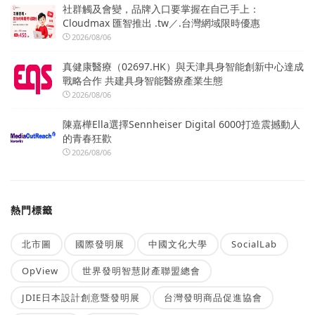
社群觸及會變，品牌入口要掌握在自己手上：
Cloudmax 匯智推出 .tw／.台灣網域限時優惠
2026/08/06
真健康醫療（02697.HK）與天津具身智能創新中心達成
戰略合作 共建具身智能醫療產業生態
2026/08/06
陳嘉樺Ella選擇Sennheiser Digital 6000打造震撼動人
的青春狂歡
2026/08/06
熱門標籤
北市圖
國際發明展
中國文化大學
SocialLab
OpView
世界發明智慧財產聯盟總會
JDIE日本設計創意暨發明展
台灣發明商品促進協會