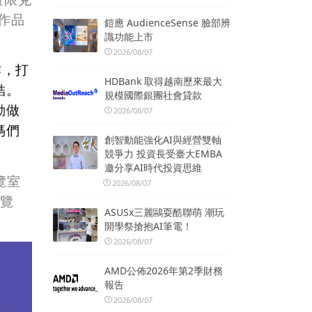
作品
鎧應 AudienceSense 臉部辨
識功能上市
2026/08/07
作，打
HDBank 取得越南歷來最大
結。
規模國際銀團社會貸款
動做
2026/08/07
媽們
創智動能強化AI與經營雙軸
競爭力 投資長受臺大EMBA
邀分享AI時代投資思維
覽室
2026/08/07
閱覽
ASUSx三麗鷗耍酷聯萌 潮玩
開學祭搶抱AI筆電！
2026/08/07
AMD公佈2026年第2季財務
報告
2026/08/07