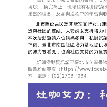
換
1
次，換完為止。
現場也有私廚試菜
擺盤的理念，及
參與過程中的學習與
北市圖延吉民眾閱覽室支持女力運
造與社區的連結。大安婦女支持培力
本次活動邀請六位媽媽參與「私廚試
準備。臺北市南區社區培力基地提供
的努力被看見，也讓社區支持的力量
詳細活動資訊請至臺北市立圖書館網頁（h
臉書粉絲專頁（https://www.faceb
室，電話︰(02)2708-1964。