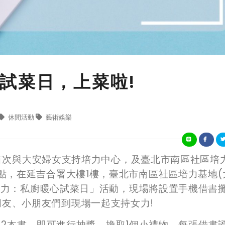
試菜日，上菜啦!
休閒活動
藝術娛樂
次與
大安婦女支持培力中心，及臺北市南區社區培
2點，在延吉合署大樓1樓，
臺北市南區社區培力基地
(
女力：私廚暖心試菜日
」活動，現場將設置手機借書
友、小朋友們到現場一起支持女力!
閱
2
本書，即可進行抽獎，換取
1
個小禮物，每張借書