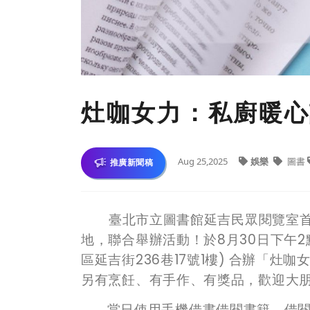
灶咖女力：私廚暖心
Aug 25,2025
娛樂
圖書
推廣新聞稿
臺北市立圖書館延吉民眾閱覽室首
地，聯合舉辦活動
！於8月30日下午
區延吉街
236
巷
17
號
1
樓
)
合辦「
灶咖
另有烹飪、有手作、有獎品，歡迎大朋
當日使用手機借書借閱書籍，借