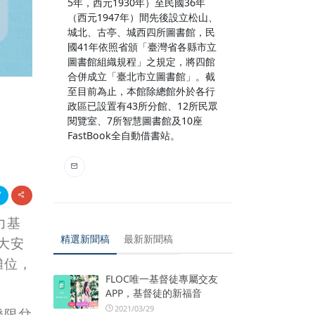
5年，西元1930年）至民國36年
（西元1947年）間先後設立松山、
城北、古亭、城西四所圖書館，民
國41年依照省頒「臺灣省各縣市立
圖書館組織規程」之規定，將四館
合併成立「臺北市立圖書館」。截
至目前為止，本館除總館外於各行
政區已設置有43所分館、12所民眾
閱覽室、7所智慧圖書館及10座
FastBook全自動借書站。
力基
精選新聞稿
最新新聞稿
大安
攤位，
FLOC唯一基督徒專屬交友
APP，基督徒的新福音
2021/03/29
證限兌