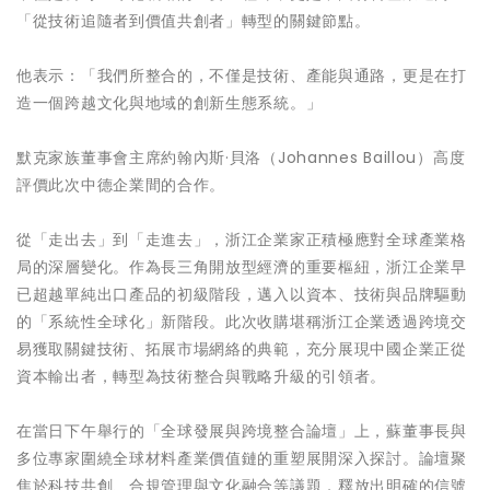
「從技術追隨者到價值共創者」轉型的關鍵節點。
他表示：「我們所整合的，不僅是技術、產能與通路，更是在打
造一個跨越文化與地域的創新生態系統。」
默克家族董事會主席約翰內斯·貝洛（Johannes Baillou）高度
評價此次中德企業間的合作。
從「走出去」到「走進去」，浙江企業家正積極應對全球產業格
局的深層變化。作為長三角開放型經濟的重要樞紐，浙江企業早
已超越單純出口產品的初級階段，邁入以資本、技術與品牌驅動
的「系統性全球化」新階段。此次收購堪稱浙江企業透過跨境交
易獲取關鍵技術、拓展市場網絡的典範，充分展現中國企業正從
資本輸出者，轉型為技術整合與戰略升級的引領者。
在當日下午舉行的「全球發展與跨境整合論壇」上，蘇董事長與
多位專家圍繞全球材料產業價值鏈的重塑展開深入探討。論壇聚
焦於科技共創、合規管理與文化融合等議題，釋放出明確的信號