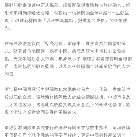
驅動的動畫倒數中正式揭幕。虛擬影像與實體舞台無縫融合，鐳
射光束與絢爛燈效交織，勾勒出一張動態的全球網絡——生動呈
現了 環球新材國際「以科技為驅動，與世界共成長」的企業理
念。
在極具象徵意義的「點亮地圖」環節中，展會嘉賓共同啟動儀
式。隨著數位地圖逐一點亮中國、德國及亞太多個核心業務據
點，光束串聯起各大市場，形象展示了 環球新材國際實時全球聯
通、產融協同的戰略藍圖，以及以科技驅動全球產業協同的宏大
願景。
浙江是中國最具活力與國際化水準的省份之一。作為一家總部位
於浙江的企業，環球新材國際致力於融合德國技術、中國市場及
亞太製造效率，透過此次收購實現真正意義上的全球化營運，體
現了浙江企業對協同發展的不懈追求。
環球新材國際董事長兼行政總裁蘇爾田在致辭中指出，這項收購
不僅是公司全球化戰略的重要里程碑，更是中國材料產業邁向