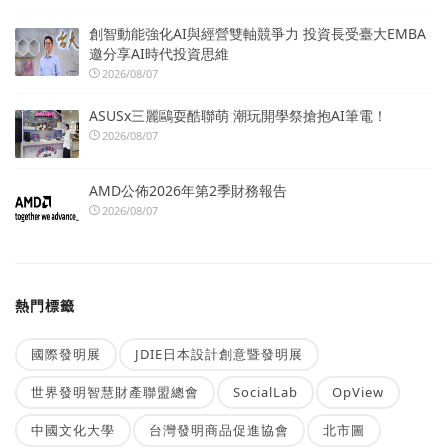
創智動能強化AI與經營雙軸競爭力 投資長受臺大EMBA
邀分享AI時代投資思維
2026/08/07
ASUSx三麗鷗耍酷聯萌 潮玩開學祭搶抱AI筆電！
2026/08/07
AMD公佈2026年第2季財務報告
2026/08/07
熱門標籤
國際發明展
JDIE日本設計創意暨發明展
世界發明智慧財產聯盟總會
SocialLab
OpView
中國文化大學
台灣發明商品促進協會
北市圖