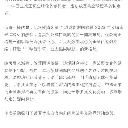
——中國企業正從全球化的參與者，逐步成長為全球標準的制定
者。
值得一提的是，此次收購延續了 環球新材國際於 2023 年收購南
韓 CQV 的步伐，是其對外成長戰略的又一關鍵布局。該公司正
構建一個以歐洲為技術中心、亞太為效率核心的全球供應鏈網
絡，打造「中歐雙引擎、亞太協同驅動」的新格局。
隨著燈光漸暗，論壇圓滿落幕，這場融合科技、產業與文化的活
動劃下句點。然而，環球新材國際的全球融合之路，才剛剛啟
程。從錢塘江到萊茵河，從「輸出產品」到「構建全球生態系
統」，浙江企業家正以務實而深遠的國際化實踐證明，中國企業
的全球發展不再是單向的擴張，而是一場多元文化交融、多市場
共進的雙向奔赴。
本次活動吸引了數百位來自海內外的商業與金融界領袖參與。