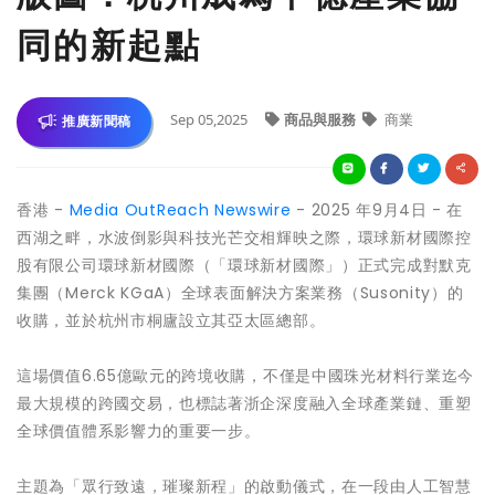
同的新起點
Sep 05,2025
商品與服務
商業
推廣新聞稿
香港 -
Media OutReach Newswire
- 2025 年9月4日 -
在
西湖之畔，水波倒影與科技光芒交相輝映之際，環球新材國際控
股有限公司環球新材國際（「環球新材國際」）正式完成對默克
集團（Merck KGaA）全球表面解決方案業務（Susonity）的
收購，並於杭州市桐廬設立其亞太區總部。
這場價值6.65億歐元的跨境收購，不僅是中國珠光材料行業迄今
最大規模的跨國交易，也標誌著浙企深度融入全球產業鏈、重塑
全球價值體系影響力的重要一步。
主題為「眾行致遠，璀璨新程」的啟動儀式，在一段由人工智慧