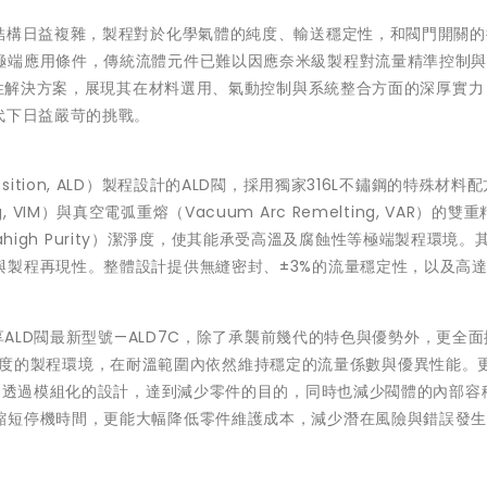
、結構日益複雜，製程對於化學氣體的純度、輸送穩定性，和閥門開關的
極端應用條件，傳統流體元件已難以因應奈米級製程對流量精準控制
突破性解決方案，展現其在材料選用、氣動控制與系統整合方面的深厚實力
代下日益嚴苛的挑戰。
eposition, ALD）製程設計的ALD閥，採用獨家316L不鏽鋼的特殊材料
g, VIM）與真空電弧重熔（Vacuum Arc Remelting, VAR）的雙
rahigh Purity）潔淨度，使其能承受高溫及腐蝕性等極端製程環境。
與製程再現性。整體設計提供無縫密封、±3%的流量穩定性，以及高
享ALD閥最新型號—ALD7C，除了承襲前幾代的特色與優勢外，更全
氏250度的製程環境，在耐溫範圍內依然維持穩定的流量係數與優異性能。
計，透過模組化的設計，達到減少零件的目的，同時也減少閥體的內部容
縮短停機時間，更能大幅降低零件維護成本，減少潛在風險與錯誤發