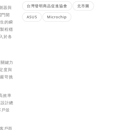
台灣發明商品促進協會
北市圖
感測器與
多閥門開
ASUS
Microchip
產生的瞬
與製程穩
入於各
的關鍵力
定度與
的嚴苛挑
高效率
品設計總
客戶並
客戶而