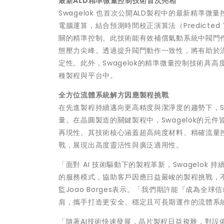
最新ALD精準微量控制技術首次亮相
Swagelok 也首次公開ALD製程中的最新精準微
電腦運算，結合預測時間校正演算法（Predicted Tim
關的精準控制。此技術能有效補償氣動系統中閥門
態壓力尖峰。透過提升閥門動作一致性，將有助於
定性。此外，Swagelok的精準微量控制技術
種製程與平台中。
全方位流體系統解方因應製程挑戰
在先進製程持續邁向更高精度與潔淨度的趨勢下，Sw
量。在晶圓製造的關鍵製程中，Swagelok的
再現性。其技術核心涵蓋超高純度材料、精確流量
戰，展現出高度靈活性與廣泛適用性。
「面對 AI 技術驅動下的製程革新，Swagelo
的服務模式，協助客戶因應日益嚴峻的製程挑戰，不斷
監Joao Borges表示。「我們期許能『成為
肩，攜手打造更安全、穩定且可長期運作的流體系
「隨著AI技術快速發展，晶片製程日益複雜，對