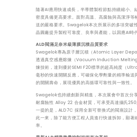
隨著AI應用快速成長，半導體製程節點持續縮小
密度具備更高要求。面對高溫、高腐蝕與高潔淨等
送的嚴格要求。Swagelok本次所展示的多項
晶圓廠提升製程可靠度、良率與產能，以因應AI時
ALD閥滿足奈米級薄膜沉積品質要求
Swagelok專為原子層沉積（Atomic Layer D
透過真空感應熔煉（Vacuum Induction Meltin
煉技術，達到優於SEMI F20標準的超高純度（Ult
毫秒的快速開關反應，可確保化學劑量的精準輸送
的開關壽命，展現優異的高循環可靠性與一致性。
Swagelok也持續創新與精進，本次展會中首次分
耐腐蝕性 Alloy 22 合金材質，可承受高達攝
一提的是，ALD7C 採用全新可替換式的閥座設
此一來，除了能方便工程人員進行快速拆卸，顯著
率。