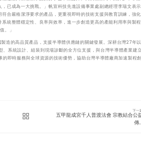
入，已成為一大挑戰。」帆宣科技先進設備事業處副總經理李瑞文表
用符合嚴格潔淨要求的產品，更重視即時的技術支援與教育訓練，強
升系統整體穩定性、良率與效率，進一步創造更高的產能利用率與製
價值。」
美國製造的高品質產品，支援半導體供應鏈的關鍵發展。深耕台灣27年以
品選型、系統設計、組裝到現場診斷的全方位支援，與台灣半導體產業建
地團隊的即時服務與全球資源的技術優勢，協助台灣半導體廠商加速製程
下一
五甲龍成宮千人普渡法會 宗教結合公
傳..