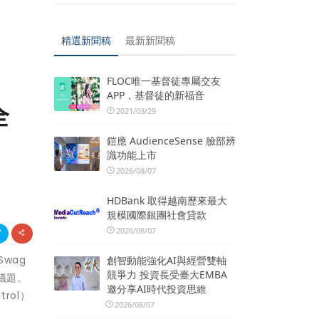
精選新聞稿
最新新聞稿
FLOC唯一基督徒專屬交友
APP，基督徒的新福音
全
2021/03/29
鎧應 AudienceSense 臉部辨
識功能上市
2026/08/07
HDBank 取得越南歷來最大
規模國際銀團社會貸款
2026/08/07
Swag
創智動能強化AI與經營雙軸
競爭力 投資長受臺大EMBA
」議題。
邀分享AI時代投資思維
rol）
2026/08/07