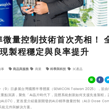
D精準微量控制技術首次亮相！ 
現製程穩定與良率提升
時事
商品與服務
商業
科學與科技
3C產品
9）日參展台灣國際半導體展（SEMICON Taiwan 2025），並由
ges發表重點演講，聚焦「AI晶片時代下，流體系統創新如何支援先進製程
LD7C，更首度介紹最新開發的ALD精準微量控制（ALD Dose Cont
系統元件與解決方案。