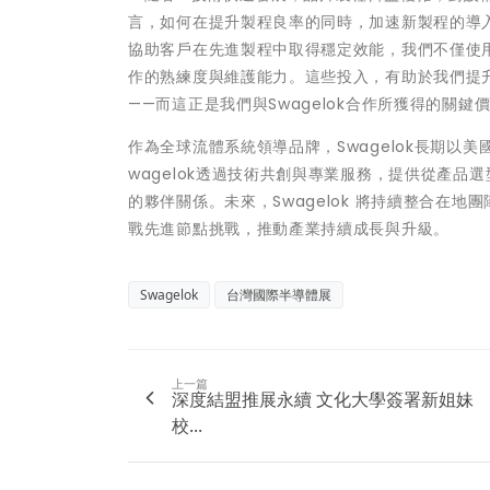
言，如何在提升製程良率的同時，加速新製程的導
協助客戶在先進製程中取得穩定效能，我們不僅使
作的熟練度與維護能力。這些投入，有助於我們提
——而這正是我們與Swagelok合作所獲得的關鍵
作為全球流體系統領導品牌，Swagelok長期以
wagelok透過技術共創與專業服務，提供從產
的夥伴關係。未來，Swagelok 將持續整合在
戰先進節點挑戰，推動產業持續成長與升級。
Swagelok
台灣國際半導體展
上一篇
深度結盟推展永續 文化大學簽署新姐妹
校...