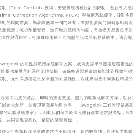
量控制（Dose Control）技術，突破傳統機械設計的限制，創新導入
e-Correction Algorithms, PTCA）與氣動系統優化，達到
作動的時間差異，顯著降低單一閥門延遲，並抑制多閥門同時啟動時
流量穩定，減少劑量變異，進而增加沉積均勻度，有效提升晶圓良率
具高度彈性與通用性，可擴展應用於不同類型的設備與氣動系統中，適合導
agelok 的高性能流體系統解決方案，成為支撐半導體製造穩定性
元件皆能提供精準且純淨的流體傳輸，確保每道製程參數都能達到極致的穩
控制、元件高溫穩定性及卓越的耐腐蝕性，以此來因應不同製程環境
k 持續以最高品質的產品、即時的技術支援、靈活的客製化解決方案，以及
追求創新，並實現更高產能與良率，」Swagelok 工程管理部產
全球信賴的流體系統專家』，因此我們致力於深入理解產業需求與痛點，與
統，共同實現更高效、精密的製程目標。」
設備穩定性與製程潔淨度的要求也不斷提升。我們觀察到，對許多半導體