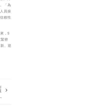
示。「為
化人員操
程信賴性
來，S
立緊密
創新、迎
篇
益
.