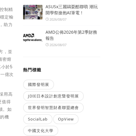
ASUSx三麗鷗耍酷聯萌 潮玩
控制精
開學祭搶抱AI筆電！
與穩定輸
2026/08/07
，助力
AMD公佈2026年第2季財務
報告
2026/08/07
配方，並
重精密熔
其小於5
熱門標籤
達一億次
國際發明展
面採用高
JDIE日本設計創意暨發明展
更值得
世界發明智慧財產聯盟總會
積。如
生的機
SocialLab
OpView
中國文化大學