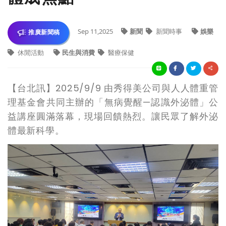
Sep 11,2025
新聞
新聞時事
娛樂
推廣新聞稿
休閒活動
民生與消費
醫療保健
【台北訊】
2025/9/9
由秀得美公司與人人體重管
理基金會共同主辦的「無病覺醒
—
認識外泌體」
公
益
講座圓滿落幕，現場回饋熱烈。
讓民眾了解外泌
體最新科學
。