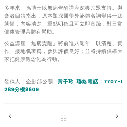
多年來，孫博士以無病覺醒講座深獲民眾支持。與
會
者
回饋指出，原本艱深醫學外泌體名詞變得一聽
就懂，內容清楚、重點明確且可立即實踐，對日常
健康管理具體有幫助。
公益講座
「無病覺醒」將前進八週年，以清楚、實
作、接地氣著稱，參與評價良好；並將持續倡導大
家把健康觀念化為行動。
發稿人：企劃部公關
黃子玲 聯絡電話：7707-1
289分機8609