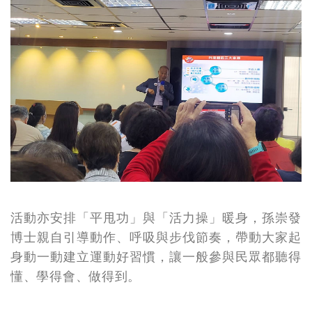
活動亦安排「平甩功」與「活力操」暖身，孫崇發
博士親自引導動作、呼吸與步伐節奏，帶動大家起
身動一動
建立運動好習慣
，讓一般參與民眾都聽得
懂、學得會、做得到。