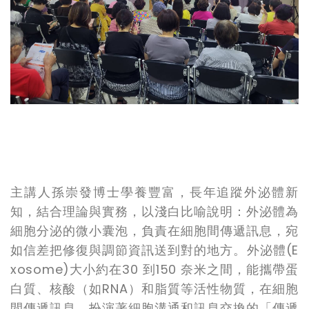
主講人孫崇發博士學養豐富，長年追蹤外泌體新
知，結合理論與實務，以淺白比喻說明：外泌體為
細胞分泌的微小囊泡，負責在細胞間傳遞訊息，宛
如信差把修復與調節資訊送到對的地方。外泌體
(E
xosome)
大小約在
30
到
150
奈米之間，能攜帶蛋
白質、核酸（如
RNA
）和脂質等活性物質，在細胞
間傳遞訊息，扮演著細胞溝通和訊息交換的「傳遞