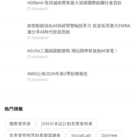
HDBank 取得越南歷來最大規模國際銀團社會貸款
2026/08/07
創智動能強化AI與經營雙軸競爭力 投資長受臺大EMBA
邀分享AI時代投資思維
2026/08/07
ASUSx三麗鷗耍酷聯萌 潮玩開學祭搶抱AI筆電！
2026/08/07
AMD公佈2026年第2季財務報告
2026/08/07
熱門標籤
國際發明展
JDIE日本設計創意暨發明展
世界發明智慧財產聯盟總會
SocialLab
OpView