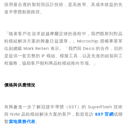
採用最合適的製程與設計技術，是高效率、具成本效益的先
進半導體創新路徑。
「隨著客戶在追求超越摩爾定律的過程中，我們觀察到對晶
粒模組解決方案的興趣日益濃厚，」
Microchip
授權事業單
位副總裁
Mark Reiten
表示。「我們與
Deca
的合作，目的
是提供一套完整的
IP
模組、模擬工具，以及先進的組裝與工
程服務，協助客戶順利將晶粒模組推向市場。」
價格與供應情況
有興趣進一步了解冠捷半導體（
SST
）的
SuperFlash
技術
與
NVM
晶粒模組解決方案的客戶，歡迎造訪
SST
官網
或聯
繫
當地業務代表
。