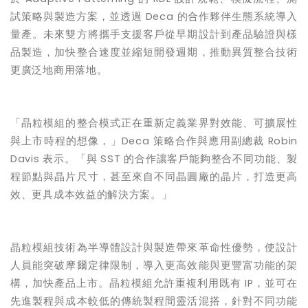
試策略與製造方案，並透過
Deca
的合作夥伴生態系統導入
量產。未來雙方將攜手支援客戶從早期設計到產品驗證與樣
品製造，加快整合速度並縮短開發週期，推動異質整合技術
更廣泛地商用落地。
「晶粒模組的整合模式正在重新定義業界對效能、可擴展性
與上市時程的想像，」
Deca
策略合作與應用副總裁
Robin
Davis
表示。「與
SST
的合作讓客戶能夠整合不同功能、製
程節點與晶片尺寸，甚至來自不同晶圓廠的晶片，打造更高
效、更具成本效益的解決方案。」
晶粒模組技術為半導體設計與製造帶來革命性優勢，使設計
人員能突破摩爾定律限制，導入更高效能與更豐富功能的架
構，加快產品上市。晶粒模組允許重複利用既有
IP
，並可在
先進製程與成本較低的傳統製程間靈活混搭，針對不同功能