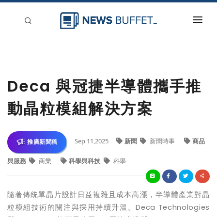
回到首頁
新聞稿分類
Deca 與冠捷半導體攜手推
登入
動晶粒模組解決方案
刊登
Sep 11,2025
新聞
新聞時事
商品
推廣新聞稿
與服務
商業
科學與科技
科學
隨著傳統單晶片設計日益複雜且成本高漲，半導體產業對晶
粒模組技術的關注與採用持續升溫。
Deca Technologies