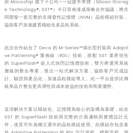
與
Microchip
旗下子公司——冠捷半導體（
Silicon Storag
e Technology®, SST®
）今日宣佈達成策略合作協議，將共
同開發一套完整的非揮發性記憶體（
NVM
）晶粒模組封裝，
協助客戶加速建置模組化多晶粒系統。
此次合作結合了
Deca
的
M-Series™
扇出型封裝與
Adapti
ve Patterning®
重佈線（
RDL
）技術，搭配
SST
業界領先
的
SuperFlash®
嵌入式快閃記憶體技術，雙方將運用系統
層級的整合專業，推出一站式解決方案，協助客戶完成設
計、驗證與產品化，加速晶粒模組導入。此一平台提供比傳
統單晶片整合更具彈性與成本效益的技術與商業優勢。
這項解決方案以模組化、記憶體為核心的架構為基礎，結合
SST
的
SuperFlash
技術與完整的介面邏輯與實體設計元
件，使其可作為獨立運作的晶粒模組使用。此模組亦包含基
於
Adaptive Patterning
的
RDL
設計規範、模擬流程、測