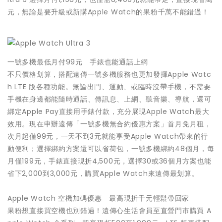
元，無論是要升級或新購Apple Watch的果粉千萬不能錯過！
一號多機最低月付99元 手錶也能通話上網
不只價格划算，搭配遠傳一號多機服務也更加發揮Apple Watc
h LTE 版各種功能。無論出門、運動、或臨時沒帶手機，不需要
手機在身邊都能隨時通話、傳訊息、上網、聽音樂、導航，還可
綁定Apple Pay直接用手錶付款，充分展現Apple Watch最大
效用。現在申辦遠傳「一號多機無合約優惠方案」首月免月租，
次月起僅99元，一天不到3元就能享受Apple Watch帶來的行
動便利；選擇綁約方案還可以省荷包，一號多機綁約48個月，每
月僅199元，手錶直接現折4,500元，選擇30或36個月方案也能
省下2,000到3,000元，購買Apple Watch來遠傳最划算。
Apple Watch 空機加碼優惠 最高現折千元輕鬆帶回家
果粉想直接買空機也別錯過！遠傳心生活會員至直營門市購買 A