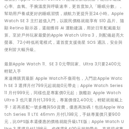
心率、血氧、手腕溫度與呼吸速率，更首度加入「睡眠分數」，
幫助用戶養成更好的睡眠習慣，續航力更提升至24小時。Apple
Watch SE 3 主打超值入門，以親民價格就能享有 S10 晶片、隨
顯 Retina 顯示器，還能獲得 AI 運動建議，用於日常配戴最划
算。至於戶外玩家最愛的Apple Watch Ultra 3，則配備超亮大
螢幕、72小時低耗電模式，還首度支援衛星 SOS 通訊，安全與
便利皆大幅升級。
最新Apple Watch 11、SE 3 0元帶回家、Ultra 3只要2400元
輕鬆入手
來遠傳購買最新 Apple Watch不傷荷包，入門款Apple Watc
h SE 3 選擇月付799元起就能0元帶走；Apple Watch Series
11 月付999元，同樣也是專案價0元起；旗艦款 Apple Watch
Ultra 3 也只要月付1,399元，專案價僅2,400元，輕鬆就能戴上
手！若再搭配一號多機與5G資費，優惠再加碼！包括Apple Wa
tch Series 11 LTE 46mm 月付1,198元，手錶專案價只要900
元，比GPS版本還優惠的價格就能升級LTE版；Apple Watch U
ltra 3 選擇月付1,198元，也僅需8,400元就能帶走，直接現省萬