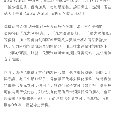
pple Watch 全系列，即享現折500至1,000元，LTE 版再搭配
一號多機服務，優惠加乘、功能最完整。趁新機上市熱潮，現在
就入手最新 Apple Watch 展現你的時尚風格！
購機首選遠傳 絕佳網路+全方位數位服務 多元支付最彈性
遠傳擁有「最大5G頻寬」、「最大連續低頻」、「最大總頻寬」
等優勢，加上遠傳首創獨家AI辨識及大數據分析AI電話防詐措
施，全力阻擋詐騙電話及釣魚簡訊，加上推出遠傳守護網旗下
「防駭心守護」服務，免安裝就可全面攔阻有害網站，提供絕佳
安全體驗。
同時，遠傳也提供全方位的數位服務，包含影音娛樂、網路安全
與守護、數位生活好幫手、電信帳單代等多樣化服務。遠傳實體
門市提供多元支付，信用卡，悠遊付電子支付（限直營）讓用戶
可依消費習慣付款，對於沒有使用信用卡消費習慣的朋友，也可
以選擇「Pi拍錢包+慢點付」辦理無卡分期支付，再享指定分期
期數0利率，輕鬆帶走新機。