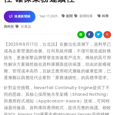
Sep 17,2025
新聞
新聞時事
科學
推廣新聞稿
與科技
3C產品
【2025年9月17日，台北訊】在數位化浪潮下，資料早已
成為企業營運的命脈。任何系統停擺，不僅可能造成財務
損失，更會衝擊品牌聲譽並加速客戶流失。傳統的高可用
性解決方案雖然能在資料庫層面提供保護，但由於架構複
雜、管理成本高昂，且缺乏應用程式層級的健康監測，已
逐漸難以因應現代企業對「業務連續性」的高標準需求。
針對這些挑戰，Neverfail Continuity Engine提供了不
同的思維。其核心採用無共享架構（Shared Nothing）
與應用程式感知（Application-Aware）技術，可同時
涵蓋伺服器、資料庫與應用程式，提供完整的保護。相較
於SQL Always On嚴重依賴Windows Server容錯移轉