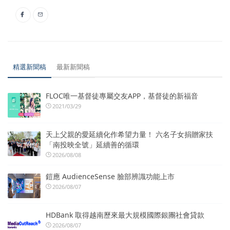
精選新聞稿
最新新聞稿
FLOC唯一基督徒專屬交友APP，基督徒的新福音
2021/03/29
天上父親的愛延續化作希望力量！ 六名子女捐贈家扶
「南投映全號」延續善的循環
2026/08/08
鎧應 AudienceSense 臉部辨識功能上市
2026/08/07
HDBank 取得越南歷來最大規模國際銀團社會貸款
2026/08/07