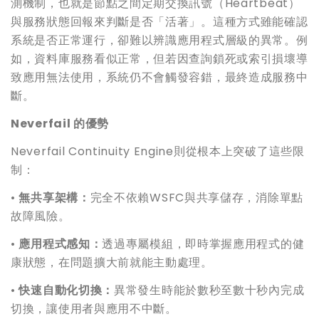
測機制，也就是節點之間定期交換訊號（Heartbeat）
與服務狀態回報來判斷是否「活著」。這種方式雖能確認
系統是否正常運行，卻難以辨識應用程式層級的異常。例
如，資料庫服務看似正常，但若因查詢鎖死或索引損壞導
致應用無法使用，系統仍不會觸發容錯，最終造成服務中
斷。
Neverfail
的優勢
Neverfail Continuity Engine則從根本上突破了這些限
制：
•
無共享架構：
完全不依賴WSFC與共享儲存，消除單點
故障風險。
•
應用程式感知：
透過專屬模組，即時掌握應用程式的健
康狀態，在問題擴大前就能主動處理。
•
快速自動化切換：
異常發生時能於數秒至數十秒內完成
切換，讓使用者與應用不中斷。