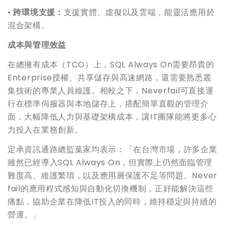
•
跨環境支援：
支援實體、虛擬以及雲端，能靈活應用於
混合架構。
成本與管理效益
在總擁有成本（TCO）上，SQL Always On需要昂貴的
Enterprise授權、共享儲存與高速網路，還需要熟悉叢
集技術的專業人員維護。相較之下，Neverfail可直接運
行在標準伺服器與本地儲存上，搭配簡單直觀的管理介
面，大幅降低人力與基礎架構成本，讓IT團隊能將更多心
力投入在業務創新。
定承資訊通路總監葉家均表示：「在台灣市場，許多企業
雖然已經導入SQL Always On，但實際上仍然面臨管理
難度高、維護繁瑣，以及應用層保護不足等問題。Never
fail的應用程式感知與自動化切換機制，正好能解決這些
痛點，協助企業在降低IT投入的同時，維持穩定與持續的
營運。」