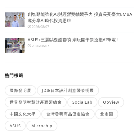
創智動能強化AI與經營雙軸競爭力 投資長受臺大EMBA
邀分享AI時代投資思維
2026/08/07
ASUSx三麗鷗耍酷聯萌 潮玩開學祭搶抱AI筆電！
2026/08/07
熱門標籤
國際發明展
JDIE日本設計創意暨發明展
世界發明智慧財產聯盟總會
SocialLab
OpView
中國文化大學
台灣發明商品促進協會
北市圖
ASUS
Microchip