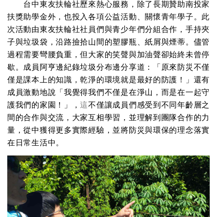
台中東友扶輪社歷來熱心服務，除了長期贊助南投家
扶獎助學金外，也投入各項公益活動、關懷青年學子。此
次活動由
東友扶輪社社員們與青少年們分組合作，手持夾
子與垃圾袋，沿路撿拾山間的塑膠瓶、紙屑與煙蒂。儘管
過程需要彎腰負重，但大家的笑聲與加油聲卻始終未曾停
歇。成員阿亨邊紀錄垃圾分布邊分享道：「原來防災不僅
僅是課本上的知識，乾淨的環境就是最好的防護！」還有
成員激動地說「我覺得我們不僅是在淨山，而是在一起守
護我們的家園！」，
這
不僅讓成員們感受到不同年齡層之
間的合作與交流，大家互相學習，並理解到團隊合作的力
量，從中獲得更多實際經驗，並將防災與環保的理念落實
在日常生活中。