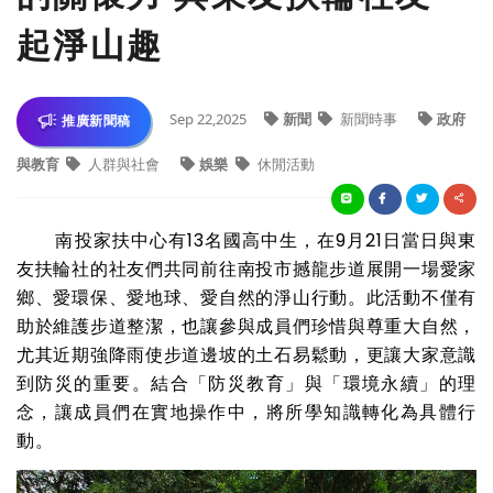
起淨山趣
Sep 22,2025
新聞
新聞時事
政府
推廣新聞稿
與教育
人群與社會
娛樂
休閒活動
南投家扶中心有13名國高中生，在9月21日當日與東
友扶輪社的社友們共同前往南投市撼龍步道展開一場愛家
鄉、愛環保、愛地球、愛自然的淨山行動。此活動不僅有
助於維護步道整潔，也讓參與成員們珍惜與尊重大自然，
尤其近期強降雨使步道邊坡的土石易鬆動，更讓大家意識
到防災的重要。結合「防災教育」與「環境永續」的理
念，讓成員們在實地操作中，將所學知識轉化為具體行
動。