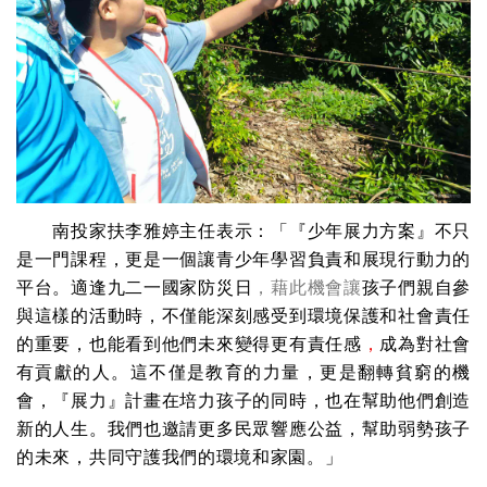
南投家扶李雅婷主任表示：「『少年展力方案』不只
是一門課程，更是一個讓青少年學習負責和展現行動力的
平台。適逢九二一國家防災日
，藉此機會讓
孩子們親自參
與這樣的活動時，不僅能深刻感受到環境保護和社會責任
的重要，也能看到他們未來變得更有責任感
，
成為對社會
有貢獻的人。這不僅是教育的力量，更是翻轉貧窮的機
會，『展力』計畫在培力孩子的同時，也在幫助他們創造
新的人生。我們也邀請更多民眾響應公益，幫助弱勢孩子
的未來，共同守護我們的環境和家園。」