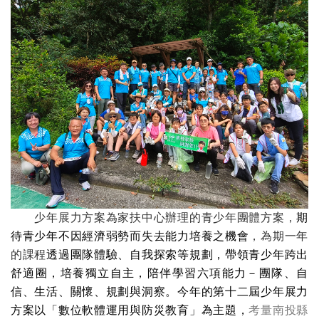
少年展力方案為家扶中心辦理的青少年團體方案，
期
待青少年不因經濟弱勢而失去能力培養之機會
，為期一年
的課程
透過團隊體驗、自我探索等規劃，帶領青少年跨出
舒適圈，培養獨立自主，陪伴學習六項能力－團隊、自
信、生活、關懷、規劃與洞察。今年的第
十二屆少年展力
方案以「數位軟體運用與防災教育」為主題，
考量南投縣