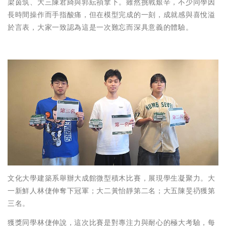
梁茵筑、大三陳君綺與郭紜禎拿下。雖然挑戰艱辛，不少同學因
長時間操作而手指酸痛，但在模型完成的一刻，成就感與喜悅溢
於言表，大家一致認為這是一次難忘而深具意義的體驗。
文化大學建築系舉辦大成館微型積木比賽，展現學生凝聚力。大
一新鮮人林倢伸奪下冠軍；大二黃怡靜第二名；大五陳旻礽獲第
三名。
獲獎同學林倢伸說，這次比賽是對專注力與耐心的極大考驗，每