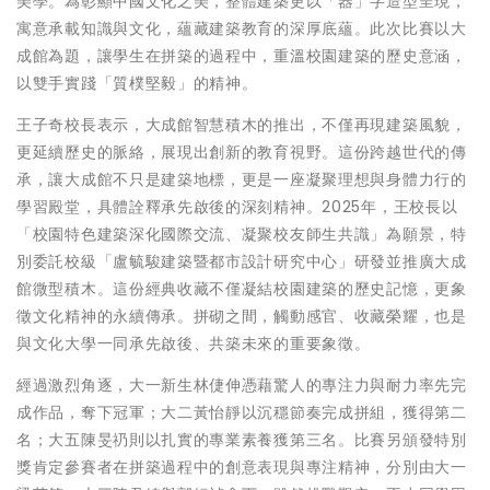
美學。為彰顯中國文化之美，整體建築更以「器」字造型呈現，
寓意承載知識與文化，蘊藏建築教育的深厚底蘊。此次比賽以大
成館為題，讓學生在拼築的過程中，重溫校園建築的歷史意涵，
以雙手實踐「質樸堅毅」的精神。
王子奇校長表示，大成館智慧積木的推出，不僅再現建築風貌，
更延續歷史的脈絡，展現出創新的教育視野。這份跨越世代的傳
承，讓大成館不只是建築地標，更是一座凝聚理想與身體力行的
學習殿堂，具體詮釋承先啟後的深刻精神。2025年，王校長以
「校園特色建築深化國際交流、凝聚校友師生共識」為願景，特
別委託校級「盧毓駿建築暨都市設計研究中心」研發並推廣大成
館微型積木。這份經典收藏不僅凝結校園建築的歷史記憶，更象
徵文化精神的永續傳承。拼砌之間，觸動感官、收藏榮耀，也是
與文化大學一同承先啟後、共築未來的重要象徵。
經過激烈角逐，大一新生林倢伸憑藉驚人的專注力與耐力率先完
成作品，奪下冠軍；大二黃怡靜以沉穩節奏完成拼組，獲得第二
名；大五陳旻礽則以扎實的專業素養獲第三名。比賽另頒發特別
獎肯定參賽者在拼築過程中的創意表現與專注精神，分別由大一