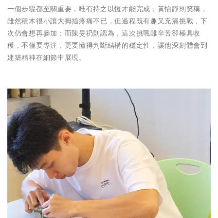
一個步驟都至關重要，唯有持之以恆才能完成；黃怡靜則笑稱，
雖然積木很小讓大拇指疼痛不已，但過程既有趣又充滿挑戰，下
次仍會想再參加；而陳旻礽則認為，這次挑戰雖辛苦卻極具收
穫，不僅要專注，更要懂得判斷結構的穩定性，讓他深刻體會到
建築精神在細節中展現。