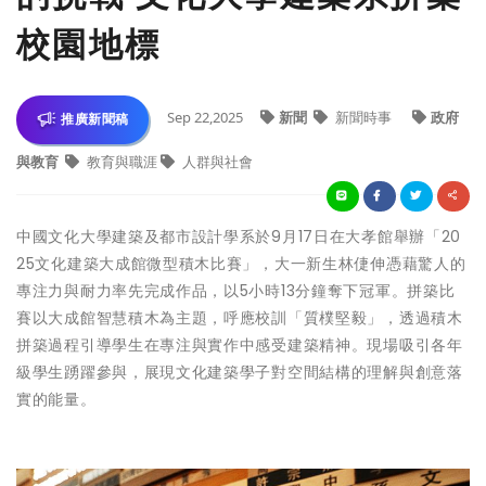
校園地標
Sep 22,2025
新聞
新聞時事
政府
推廣新聞稿
與教育
教育與職涯
人群與社會
中國文化大學建築及都市設計學系於9月17日在大孝館舉辦「20
25文化建築大成館微型積木比賽」，大一新生林倢伸憑藉驚人的
專注力與耐力率先完成作品，以5小時13分鐘奪下冠軍。拼築比
賽以大成館智慧積木為主題，呼應校訓「質樸堅毅」，透過積木
拼築過程引導學生在專注與實作中感受建築精神。現場吸引各年
級學生踴躍參與，展現文化建築學子對空間結構的理解與創意落
實的能量。