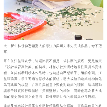
大一新生林倢伸憑藉驚人的專注力與耐力率先完成作品，奪下冠
軍。
系主任江益璋表示，這場比賽不僅是一場技藝的競逐，更是落實
「設計教育寓於樂」的契機。林柏杉社資長特地前往觀賞比賽過
程，並笑稱看到積木作品時，也勾起自己想親手拼組的念頭。江
益璋強調，學生透過智慧積木的拼組，將大成館的建築精神轉化
為可典藏的模型，在專注與創意中深化對建築的理解。這場活動
讓學子以實際行動體驗「質樸堅毅」的精神，同時也再次將大成
館的歷史價值與文化意涵，延伸至新世代的學習與成長歷程。
建築及都市設計學系未來將持續推動結合理論、實作與創意的教