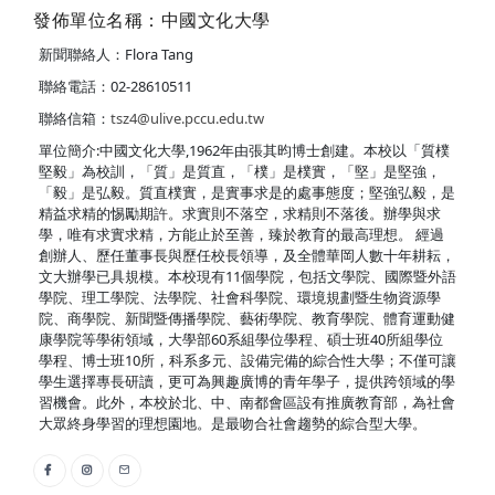
發佈單位名稱：中國文化大學
新聞聯絡人：Flora Tang
聯絡電話：02-28610511
聯絡信箱：
tsz4@ulive.pccu.edu.tw
單位簡介:中國文化大學,1962年由張其昀博士創建。本校以「質樸
堅毅」為校訓，「質」是質直，「樸」是樸實，「堅」是堅強，
「毅」是弘毅。質直樸實，是實事求是的處事態度；堅強弘毅，是
精益求精的惕勵期許。求實則不落空，求精則不落後。辦學與求
學，唯有求實求精，方能止於至善，臻於教育的最高理想。 經過
創辦人、歷任董事長與歷任校長領導，及全體華岡人數十年耕耘，
文大辦學已具規模。本校現有11個學院，包括文學院、國際暨外語
學院、理工學院、法學院、社會科學院、環境規劃暨生物資源學
院、商學院、新聞暨傳播學院、藝術學院、教育學院、體育運動健
康學院等學術領域，大學部60系組學位學程、碩士班40所組學位
學程、博士班10所，科系多元、設備完備的綜合性大學；不僅可讓
學生選擇專長研讀，更可為興趣廣博的青年學子，提供跨領域的學
習機會。此外，本校於北、中、南都會區設有推廣教育部，為社會
大眾終身學習的理想園地。是最吻合社會趨勢的綜合型大學。