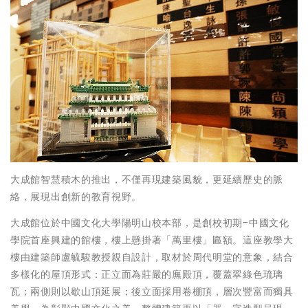
大成館智慧積木的推出，不僅再現建築風貌，更延續歷史的脈
絡，展現出創新的教育視野。
大成館位於中國文化大學陽明山校本部，是創校初期-中國文化
學院首座興建的館樓，樓上懸掛著「萬里樓」匾額。這座教學大
樓由建築師盧毓駿教授親自設計，取材於周代明堂的意象，結合
多樣化的屋頂形式：正立面為莊嚴的廡殿頂，覆蓋翠綠色琉璃
瓦；兩側則以歇山頂延展；後立面採用卷棚頂，層次豐富而獨具