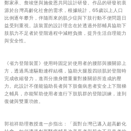
鄭家承、詹竣堡與施俊恩共同設計研發。作品的研發初衷
源於台灣高齡化社會的需求，根據統計，65歲以上人口
比例逐年攀升，伴隨而來的肌少症與下肢行動不便問題日
益受到重視。該裝置的設計理念在於透過外部輔具協助下
肢肌力不足者於登階過程中減輕負擔，提升生活自理能力
與安全性。
《省力登階裝置》使用時固定於使用者的腰部與膝關節上
方，透過馬達驅動連桿結構，協助大腿股四頭肌於登階時
完成收縮發力，進而分擔身體重量對膝關節所造成的壓
力。此設計不僅能協助長者與下肢傷病患者安全上下階梯
之輔具，亦能幫助使用者進行下肢肌群的登階訓練，達到
復健與雙重功效。
郭祖祥助理教授進一步指出：「面對台灣已邁入超高齡化