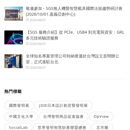
敬邀參加 - SGS無人機暨智慧載具國際法規趨勢研討會
(2026/10/01.嘉義亞創中心)
2026/08/07
【SGS 服務介紹】從 PCIe、USB4 到充電與資安：GRL
多元技術驗證服務
2026/08/07
全球知名專案管理公司特納唐遜於台灣設立首間辦公
室，正式進駐台北
2026/08/07
熱門標籤
國際發明展
JDIE日本設計創意暨發明展
中國文化大學
台灣發明商品促進協會
OpView
SocialLab
世界發明智慧財產聯盟總會
北市圖