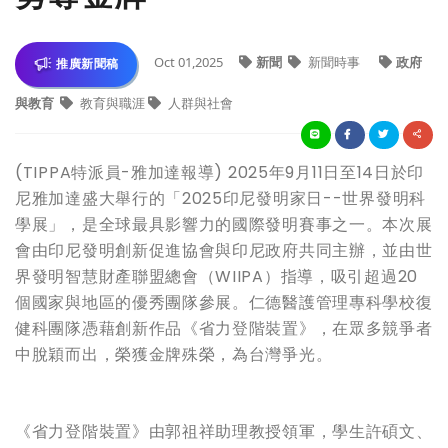
Oct 01,2025
新聞
新聞時事
政府
推廣新聞稿
與教育
教育與職涯
人群與社會
(TIPPA特派員-雅加達報導) 2025年9月11日至14日於印
尼雅加達盛大舉行的「2025印尼發明家日--世界發明科
學展」，是全球最具影響力的國際發明賽事之一。本次展
會由印尼發明創新促進協會與印尼政府共同主辦，並由世
界發明智慧財產聯盟總會（WIIPA）指導，吸引超過20
個國家與地區的優秀團隊參展。仁德醫護管理專科學校復
健科團隊憑藉創新作品《省力登階裝置》，在眾多競爭者
中脫穎而出，榮獲金牌殊榮，為台灣爭光。
《省力登階裝置》由郭祖祥助理教授領軍，學生許碩文、