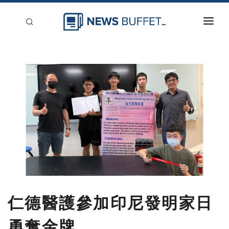
回到首頁
新聞稿分類
登入
刊登
仁德醫護參加印尼發明家日
勇奪金牌