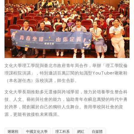
文化大學理工學院與臺北市政府青年局合作，舉辦「理工學院倫
理課程院演講」，特別邀請百萬訂閱的知識型YouTuber啾啾鞋
（本名謝任杰）蒞校演講，師生合影。
文化大學長期推動多元選修與跨域學習，致力於培養學生整合科
技、人文、藝術與社會的能力，協助青年在瞬息萬變的時代中勇
於跨界，開創屬於自己的獨特人生舞台。善用學校與社會的資
源，更能有效接軌未來職涯。
啾啾鞋
中國文化大學
理工科系
網紅
自媒體