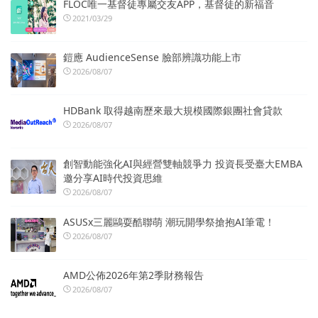
FLOC唯一基督徒專屬交友APP，基督徒的新福音
2021/03/29
鎧應 AudienceSense 臉部辨識功能上市
2026/08/07
HDBank 取得越南歷來最大規模國際銀團社會貸款
2026/08/07
創智動能強化AI與經營雙軸競爭力 投資長受臺大EMBA
邀分享AI時代投資思維
2026/08/07
ASUSx三麗鷗耍酷聯萌 潮玩開學祭搶抱AI筆電！
2026/08/07
AMD公佈2026年第2季財務報告
2026/08/07