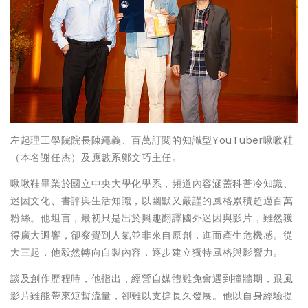
左起理工學院院長陳繩義、百萬訂閱的知識型YouTuber啾啾鞋
（本名謝任杰）及應數系鄭文巧主任。
啾啾鞋畢業於國立中央大學化學系，頻道內容涵蓋科普冷知識、
迷因文化、書評與生活知識，以幽默又嚴謹的風格累積超過百萬
粉絲。他坦言，最初只是出於興趣翻譯國外迷因與影片，雖然獲
得廣大迴響，卻察覺到人氣並非來自原創，進而產生危機感。從
大三起，他毅然轉向自製內容，逐步建立獨特風格與影響力。
談及創作歷程時，他指出，經營自媒體難免會遇到撞牆期，跟風
影片雖能帶來短暫流量，卻難以支撐長久發展。他以自身經驗提