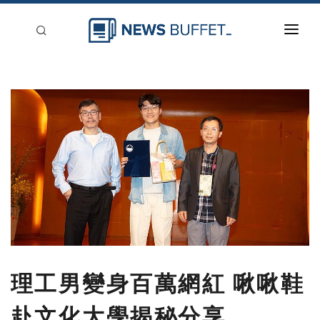
回到首頁
新聞稿分類
登入
刊登
理工男變身百萬網紅 啾啾鞋
赴文化大學揭秘分享