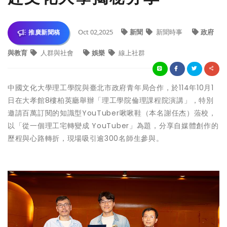
Oct 02,2025
新聞
新聞時事
政府
推廣新聞稿
與教育
人群與社會
娛樂
線上社群
中國文化大學理工學院與臺北市政府青年局合作，於114年10月1
日在大孝館8樓柏英廳舉辦「理工學院倫理課程院演講」，特別
邀請百萬訂閱的知識型YouTuber啾啾鞋（本名謝任杰）蒞校，
以「從一個理工宅轉變成 YouTuber」為題，分享自媒體創作的
歷程與心路轉折，現場吸引逾300名師生參與。