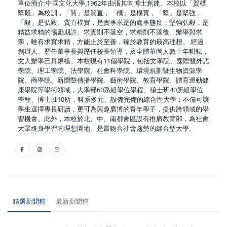
單位簡介:中國文化大學,1962年由張其昀博士創建。本校以「質樸
堅毅」為校訓，「質」是質直，「樸」是樸實，「堅」是堅強，
「毅」是弘毅。質直樸實，是實事求是的處事態度；堅強弘毅，是
精益求精的惕勵期許。求實則不落空，求精則不落後。辦學與求
學，唯有求實求精，方能止於至善，臻於教育的最高理想。 經過
創辦人、歷任董事長與歷任校長領導，及全體華岡人數十年耕耘，
文大辦學已具規模。本校現有11個學院，包括文學院、國際暨外語
學院、理工學院、法學院、社會科學院、環境規劃暨生物資源學
院、商學院、新聞暨傳播學院、藝術學院、教育學院、體育運動健
康學院等學術領域，大學部60系組學位學程、碩士班40所組學位
學程、博士班10所，科系多元、設備完備的綜合性大學；不僅可讓
學生選擇專長研讀，更可為興趣廣博的青年學子，提供跨領域的學
習機會。此外，本校於北、中、南都會區設有推廣教育部，為社會
大眾終身學習的理想園地。是最吻合社會趨勢的綜合型大學。
精選新聞稿
最新新聞稿