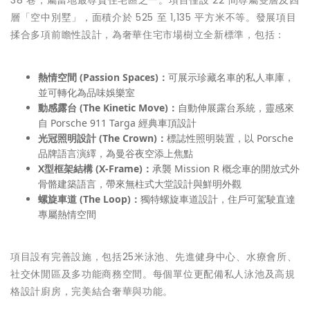
層「空中別墅」，面積介於 525 至 1,135 平方米不等。發展項目
揉合多項前瞻性設計，為奢華住宅市場樹立全新標準，包括：
熱情
空間
(Passion Spaces)
：
可展示珍藏名車的私人車庫，
並可轉化為品味娛樂室
動感露台
(The Kinetic Move)
：
自動伸展露台系統，靈感來
自 Porsche 911 Targa 經典車頂設計
光冠照明設計
(The Crown)
：
標誌性照明裝置，以 Porsche
品牌語言演繹，為曼谷夜空添上焦點
X
型框架結構
(X-Frame)
：
承襲 Mission R 概念車的開放式外
骨骼建築語言，帶來無柱式大堂設計與鮮明外觀
螺旋車道
(The Loop)
：
獨特螺旋車道設計，住戶可駕駛直達
專屬熱情空間
項目設有完善設施，包括25米泳池、先進健身中心、水療會所、
社交休閒區及多功能商務空間。每個單位更配備私人泳池及高規
格設計廚房，完美結合奢華與功能。