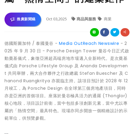
Oct 03,2025
商品與服務
商業
推廣新聞稿
德國斯圖加特 / 泰國曼谷 -
Media OutReach Newswire
- 2
025 年 9 月 30 日 - Porsche Design Tower 曼谷今日正式啟
動奠基儀式，象徵亞洲超高端房地市場邁入全新時代。是次奠基
儀式由 Porsche Lifestyle Group 及 Ananda Developmen
t 共同舉辦，兩大合作夥伴之行政總裁 Stefan Buescher 及 C
hanond Ruangkritya 亦親臨主持。該項目預計於 2028 年 12
月竣工，為 Porsche Design 在全球第三個房地產項目，同時
亦是亞洲的首個項目。座落於曼谷極具活力的通羅 (Thonglor)
核心地段，項目設計前衛，當中包括多項創新元素，當中尤以專
屬的「熱情空間」最具特色。現場亦同步開放一個精緻設計的示
範單位，供預覽參觀。