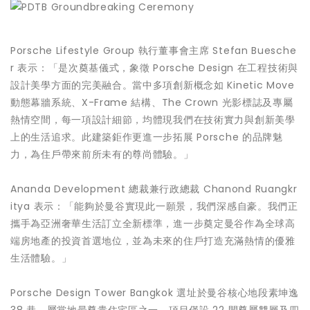
Porsche Lifestyle Group 執行董事會主席 Stefan Buesche
r 表示：「是次奠基儀式，象徵 Porsche Design 在工程技術與
設計美學方面的完美融合。當中多項創新概念如 Kinetic Move
動態幕牆系統、X-Frame 結構、The Crown 光影標誌及專屬
熱情空間，每一項設計細節，均體現我們在技術實力與創新美學
上的生活追求。此建築鉅作更進一步拓展 Porsche 的品牌魅
力，為住戶帶來前所未有的尊尚體驗。」
Ananda Development 總裁兼行政總裁 Chanond Ruangkr
itya 表示：「能夠於曼谷實現此一願景，我們深感自豪。我們正
攜手為亞洲奢華生活訂立全新標準，進一步奠定曼谷作為全球高
端房地產的投資首選地位，並為未來的住戶打造充滿熱情的優雅
生活體驗。」
Porsche Design Tower Bangkok 選址於曼谷核心地段素坤逸
38 巷，屬當地最尊貴住宅區之一。項目僅設 22 間尊屬雙層及四