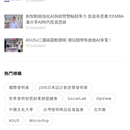
2026/08/07
創智動能強化AI與經營雙軸競爭力 投資長受臺大EMBA
邀分享AI時代投資思維
2026/08/07
ASUSx三麗鷗耍酷聯萌 潮玩開學祭搶抱AI筆電！
2026/08/07
熱門標籤
國際發明展
JDIE日本設計創意暨發明展
世界發明智慧財產聯盟總會
SocialLab
OpView
中國文化大學
台灣發明商品促進協會
北市圖
ASUS
Microchip