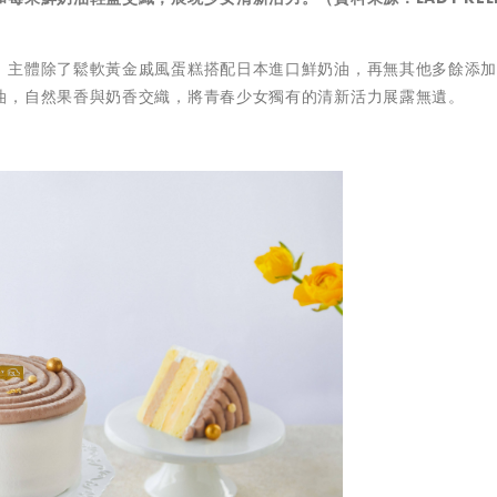
，主體除了鬆軟黃金戚風蛋糕搭配日本進口鮮奶油，再無其他多餘添
油，自然果香與奶香交織，將青春少女獨有的清新活力展露無遺。