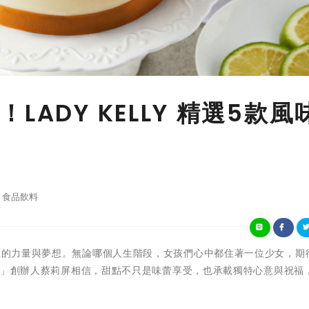
ADY KELLY 精選5款風
食品飲料
女性的力量與夢想。無論哪個人生階段，女孩們心中都住著一位少女，期
LLY」創辦人蔡莉屏相信，甜點不只是味蕾享受，也承載獨特心意與祝福