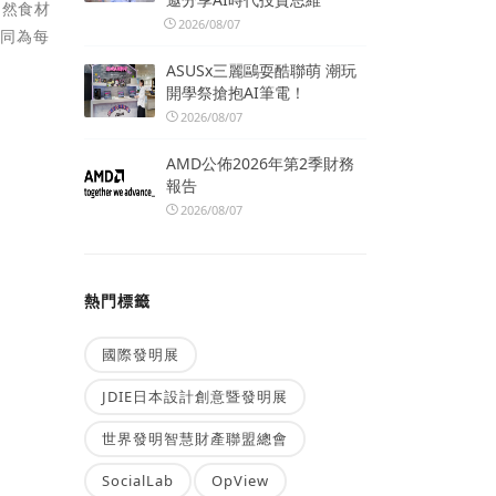
自然食材
2026/08/07
共同為每
ASUSx三麗鷗耍酷聯萌 潮玩
開學祭搶抱AI筆電！
2026/08/07
AMD公佈2026年第2季財務
報告
2026/08/07
熱門標籤
國際發明展
JDIE日本設計創意暨發明展
世界發明智慧財產聯盟總會
SocialLab
OpView