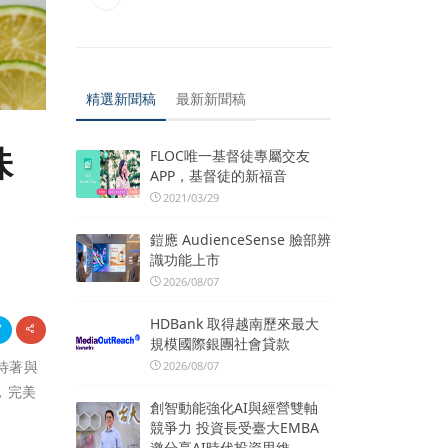
精選新聞稿
最新新聞稿
味
FLOC唯一基督徒專屬交友
APP，基督徒的新福音
2021/03/29
鎧應 AudienceSense 臉部辨
識功能上市
2026/08/07
HDBank 取得越南歷來最大
規模國際銀團社會貸款
待著與
2026/08/07
，完美
創智動能強化AI與經營雙軸
競爭力 投資長受臺大EMBA
邀分享AI時代投資思維