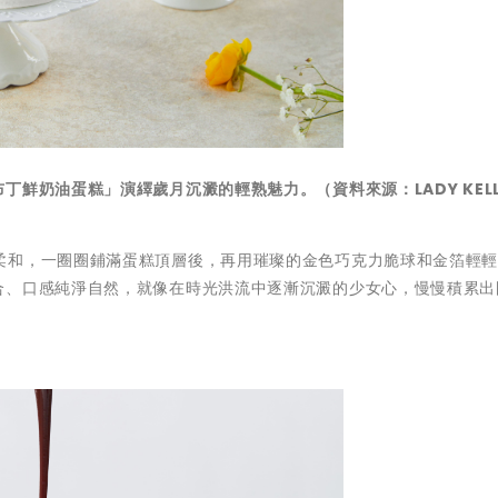
鮮奶油蛋糕」演繹歲月沉澱的輕熟魅力。（資料來源：LADY KELL
柔和，一圈圈鋪滿蛋糕頂層後，再用璀璨的金色巧克力脆球和金箔輕
合、口感純淨自然，就像在時光洪流中逐漸沉澱的少女心，慢慢積累出