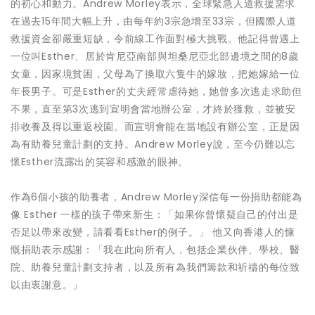
的初心和動力。Andrew Morley表示，全球緊急人道救援需求
在過去15年間大幅上升，由每年約3宗急增至33宗，但國際人道
救援資金卻嚴重短缺，令前線工作面對極大挑戰。他記得曾遇上
一位叫Esther、居於肯尼亞南部與坦桑尼亞北部邊境之間的8歲
女童，因家境貧困，父母為了換取六隻牛的嫁妝，把她嫁給一位
年長男子。可是Esther的丈夫經常虐待她，她曾多次逃走求助但
不果，直至第3次逃到宣明會當地辦公室，才終於獲救，並被安
排收養及得以重返校園。而宣明會能在當地設有辦公室，正是因
為有助養兒童計劃的支持。Andrew Morley說，至今仍難以忘
懷Esther流露出的笑容和感激的眼神。
作為6個小孩的助養者，Andrew Morley深信每一份捐助都能為
像 Esther 一樣的孩子帶來新生：「如果你曾懷疑自己的付出是
否足以帶來改變，請看看Esther的例子。」 他又向香港人的慷
慨捐助表示感謝：「我在此向所有人，包括企業伙伴、學校、醫
院、助養兒童計劃支持者，以及所有為我們籌款和祈禱的每位致
以由衷謝意。」