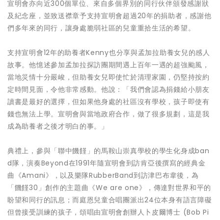
宣明會亦向近300個單位、來自多個界別的同行伙伴頒發感謝狀
及紀念座，並致送襟章予支持宣明會超過20年的捐助者，感謝他
們多年來的同行，讓身處脆弱社區的兒童重拾生活的希望。
支持宣明會12年的助養者Kenny也分享與孟加拉助養女兒的感人
故事。他憶述參加孟加拉探訪團期間遇上百年一遇的超強颱風，
當地災情十分嚴峻，但助養女兒即使忙於清理家園，仍堅持按約
定時間見面，令他非常感動。他說：「我們會認為捐錢給小朋友
讀書是最好的選擇，但如果他身處的社區沒有學校，孩子即使有
錢也無法上學。宣明會與當地政府合作，做了很多規劃，這是我
成為助養者之後才明白的事。」
典禮上，參與「聯中饑饉」的馬鞍山崇真學校的學生化身成ban
d隊，演奏Beyond在1991年隨宣明會到訪肯亞後撰寫的經典金
曲《Amani》，以及樂隊RubberBand到訪津巴布韋後，為
「饑饉30」創作的主題曲《We are one》，傳達對世界和平的
盼望和同行的訊息；而庭恩兒童合唱團派出24位本身有語言障礙
但曾接受訓練的孩子，頌唱由宣明會創辦人卜皮爾博士 (Bob Pi