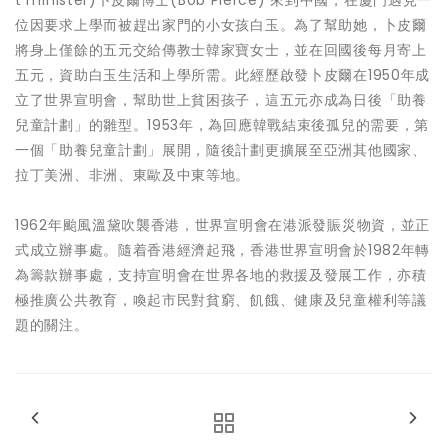
位因要求上學而被趕出家門的小女孩白玉。為了幫助她，卜皮爾
將身上僅餘的五元交給傳教士韓家寶女士，並在回國後每月寄上
五元，資助白玉生活和上學所需。此經歷啟發卜皮爾在1950年成
立了世界宣明會，幫助世上貧困孩子，這五元亦成為日後「助養
兒童計劃」的雛型。1953年，為回應韓戰結束後孤兒的需要，第
一個「助養兒童計劃」展開，隨後計劃更擴展至亞洲其他國家、
拉丁美洲、非洲、東歐及中東等地。
1962年颱風溫黛吹襲香港，世界宣明會在港派發賑災物資，並正
式成立辦事處。隨着香港經濟起飛，香港世界宣明會於1982年轉
為籌款辦事處，支持宣明會在世界各地的救援及發展工作，亦積
極推廣公共教育，喚起市民對貧窮、飢餓、健康及兒童權利等議
題的關注。