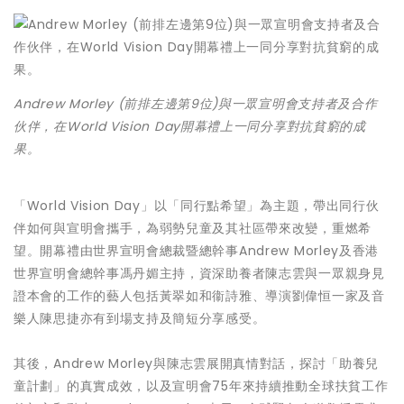
Andrew Morley (前排左邊第9位)與一眾宣明會支持者及合作
伙伴，在World Vision Day開幕禮上一同分享對抗貧窮的成
果。
「World Vision Day」以「同行點希望」為主題，帶出同行伙
伴如何與宣明會攜手，為弱勢兒童及其社區帶來改變，重燃希
望。開幕禮由世界宣明會總裁暨總幹事Andrew Morley及香港
世界宣明會總幹事馮丹媚主持，資深助養者陳志雲與一眾親身見
證本會的工作的藝人包括黃翠如和衞詩雅、導演劉偉恒一家及音
樂人陳思捷亦有到場支持及簡短分享感受。
其後，Andrew Morley與陳志雲展開真情對話，探討「助養兒
童計劃」的真實成效，以及宣明會75年來持續推動全球扶貧工作