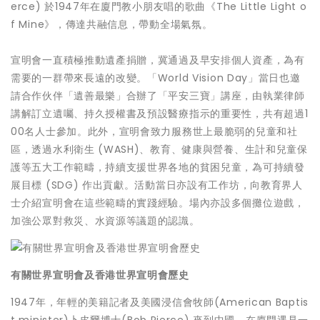
erce) 於1947年在廈門教小朋友唱的歌曲《The Little Light o
f Mine》，傳達共融信息，帶動全場氣氛。
宣明會一直積極推動遺產捐贈，冀通過及早安排個人資產，為有
需要的一群帶來長遠的改變。「World Vision Day」當日也邀
請合作伙伴「遺善最樂」合辦了「平安三寶」講座，由執業律師
講解訂立遺囑、持久授權書及預設醫療指示的重要性，共有超過1
00名人士參加。此外，宣明會致力服務世上最脆弱的兒童和社
區，透過水利衛生 (WASH)、教育、健康與營養、生計和兒童保
護等五大工作範疇，持續支援世界各地的貧困兒童，為可持續發
展目標 (SDG) 作出貢獻。活動當日亦設有工作坊，向教育界人
士介紹宣明會在這些範疇的實踐經驗。場內亦設多個攤位遊戲，
加強公眾對救災、水資源等議題的認識。
有關世界宣明會及香港世界宣明會歷史
1947年，年輕的美籍記者及美國浸信會牧師(American Baptis
t minister)卜皮爾博士(Bob Pierce) 來到中國，在廈門遇見一