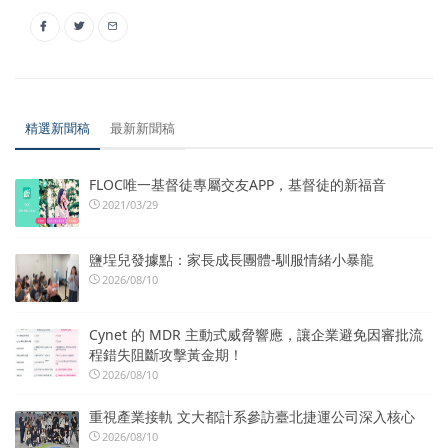
精選新聞稿
最新新聞稿
FLOC唯一基督徒專屬交友APP，基督徒的新福音
2021/03/29
鹽埕兒發據點：家長成長團體-馴服情緒小暴龍
2026/08/10
Cynet 的 MDR 主動式威脅響應，讓企業避免因審批流
程錯失阻斷攻擊黃金期！
2026/08/10
重視產業接軌 文大都計系參訪臺北捷運公司深入核心
2026/08/10