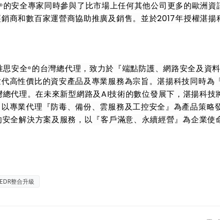
的安全專家同時參與了比市場上任何其他公司更多的歐洲資
®
銷商和數百家運營商協助推廣及銷售。並於2017年授權湛揚
™唯思安全
的台灣總代理，致力於『端點防護、網路安全及資
®
代高性價比的資安產品及專業服務為宗旨。湛揚科技同時為「
台灣總代理。在未來新型網路及AI技術的數位發展下，湛揚科技
，以專業代理『防毒、備份、雲服務及工控安全』為產品策略
的安全解決方案及服務，以『客戶滿意、永續經營』為企業使
PEDR整合升級