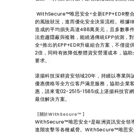
WithSecure™唯思安全
全新EPP+ED
®
的風險狀況，進而優化安全決策流程。根據IBM
造成的平均損失高達488萬美元，且多數事件
法愈趨隱蔽與複雜，能繞過傳統EPP偵測，對中
全
推出的EPP+EDR升級組合方案，不僅
®
2倍，同時有效降低整體資安營運成本，協助
要求。
湛揚科技深耕資安領域20年，持續以專業與
優惠價格等全方位客戶滿意服務，協助企業客
惠，請來電02-2515-1585或上湛揚科技官
最佳解決方案。
【關於WithSecure™ 】
WithSecure™唯思安全
是歐洲資訊安全領
®
進階攻擊等各種威脅。WithSecure™唯思