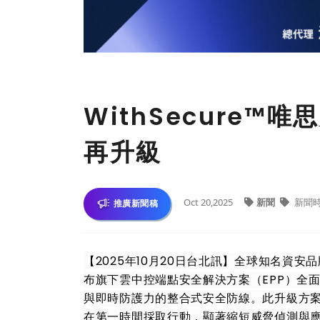
WithSecure™
再升級
Oct 20,2025
新聞
新聞
推廣新聞稿
【2025年10月20日台北訊】全球知名資安品牌
布旗下雲中控端點安全解決方案（EPP）全
與即時防護力的整合式安全防線。此升級方案
在第一時間採取行動，顯著縮短威脅偵測與