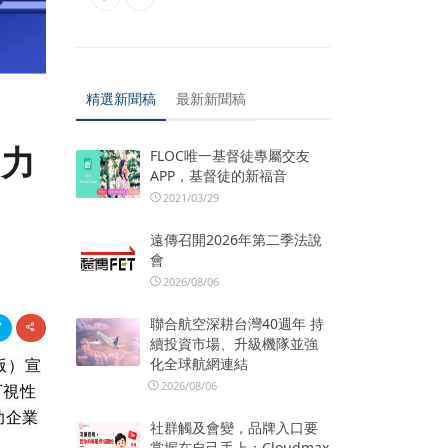
精選新聞稿
最新新聞稿
禦力
FLOC唯一基督徒專屬交友
APP，基督徒的新福音
2021/03/29
遠傳召開2026年第二季法說
會
2026/08/06
聯合航空深耕台灣40週年 持
續投資市場、升級機隊並強
化全球航網連結
業版）宣
2026/08/06
可視性
助企業
社群觸及會變，品牌入口要
掌握在自己手上：Cloudmax