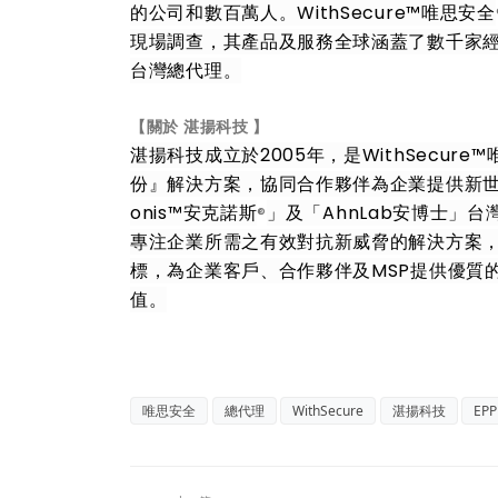
的公司和數百萬人。WithSecure™唯思安全
現場調查，其產品及服務全球涵蓋了數千家經
台灣總代理。
【關於 湛揚科技 】
湛揚科技成立於2005年，是WithSecure
份』解決方案，協同合作夥伴為企業提供新世
onis™安克諾斯
」及「AhnLab安博士」
®
專注企業所需之有效對抗新威脅的解決方案
標，為企業客戶、合作夥伴及MSP提供優質
值。
唯思安全
總代理
WithSecure
湛揚科技
EP