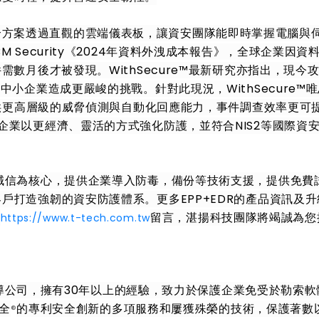
R整合方案透過直觀的雲端儀表板，讓資安團隊能即時掌握電腦與
 Security《2024年資料外洩成本報告》，全球企業因資
需數月後才被發現。WithSecure™最新研究亦指出，現今
小企業造成更嚴峻的挑戰。針對此現況，WithSecure™
提供更高層級的威脅偵測與自動化回應能力，事件調查效率更可提
企業以更經濟、靈活的方式強化防護，並符合NIS2等國際資
誠信為核心，提供企業導入防毒，備份等技術支援，提供免費
戶打造強韌的資安防護體系。更多EPP+EDR的產品資訊及升
網
留言，湛揚科技團隊將竭誠為您
https://www.t-tech.com.tw
導公司，擁有30年以上的經驗，致力於保護企業免受於勒索軟
安全
的專利安全創新的多項服務和屢獲殊榮的技術，保護著數
®