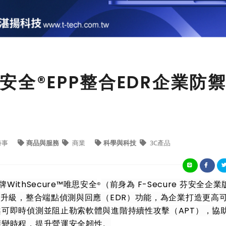
唯思安全®EPP整合EDR企業防
時事
商品與服務
商業
科學與科技
3C產品
WithSecure™唯思安全
（前身為 F-Secure 芬安全企
®
面升級，整合端點偵測與回應（EDR）功能，為企業打造更高
可即時偵測並阻止勒索軟體與進階持續性攻擊（APT），協
應變時程，提升營運安全韌性。