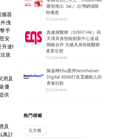
匯智推出 .tw／.台灣網域限
時優惠
伺服器
2026/08/06
料外洩
攻擊手
真健康醫療（02697.HK）與
唯思安
天津具身智能創新中心達成
戰略合作 共建具身智能醫療
升達1
產業生態
安法規
2026/08/06
陳嘉樺Ella選擇Sennheiser
Digital 6000打造震撼動人的
試用及
青春狂歡
級優
2026/08/06
提供
熱門標籤
體及
北市圖
以萬計