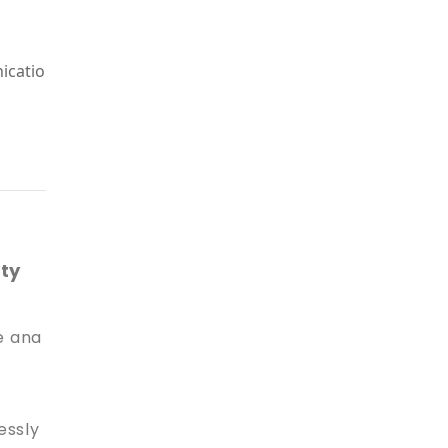
icatio
ity
e ana
essly