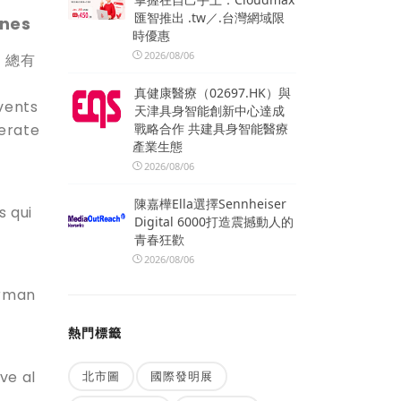
匯智推出 .tw／.台灣網域限
enes
時優惠
2026/08/06
，總有
真健康醫療（02697.HK）與
events
天津具身智能創新中心達成
erate
戰略合作 共建具身智能醫療
產業生態
2026/08/06
陳嘉樺Ella選擇Sennheiser
 qui
Digital 6000打造震撼動人的
青春狂歡
2026/08/06
orman
熱門標籤
ve al
北市圖
國際發明展