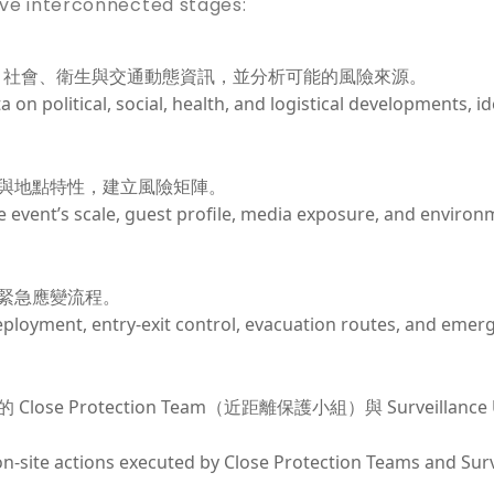
five interconnected stages:
集政治、社會、衛生與交通動態資訊，並分析可能的風險來源。
on political, social, health, and logistical developments, id
與地點特性，建立風險矩陣。
e event’s scale, guest profile, media exposure, and environ
緊急應變流程。
deployment, entry-exit control, evacuation routes, and emer
Protection Team（近距離保護小組）與 Surveillance U
on-site actions executed by Close Protection Teams and Surv