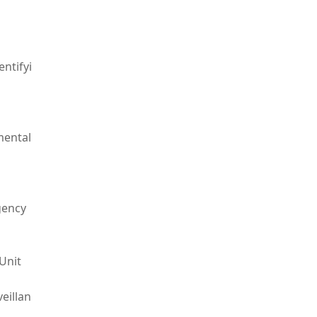
entifyi
mental
gency
nit
eillan