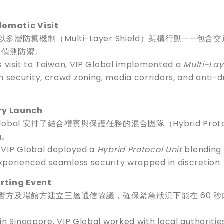
matic Visit
以多層防禦機制（Multi-Layer Shield）架構行動——包含
機偵測防禦。
’s visit to Taiwan, VIP Global implemented a
Multi-Lay
security, crowd zoning, media corridors, and anti-
 Launch
bal 安排了結合禮賓與保護任務的混合團隊（Hybrid Proto
動。
, VIP Global deployed a
Hybrid Protocol Unit
blending
experienced seamless security wrapped in discretion.
ting Event
與當地警方及場館方建立三層通信協議，確保緊急狀況下能在 60 
in Singapore, VIP Global worked with local authoritie