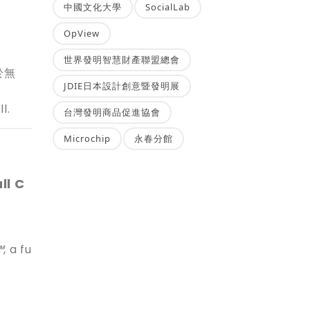
中國文化大學
SocialLab
OpView
世界發明智慧財產聯盟總會
於無
JDIE日本設計創意暨發明展
l.
台灣發明商品促進協會
Microchip
永春分館
ll C
™
, a fu