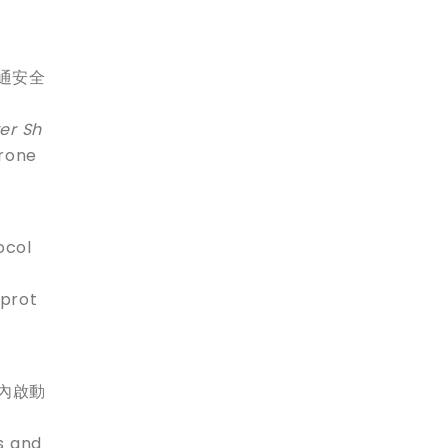
交通安全
er Sh
drone
col
 prot
秒內啟動
s and