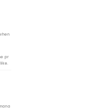
 when
。
he pr
ike.
 mana