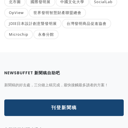
北市圖
國際發明展
中國文化大學
SocialLab
OpView
世界發明智慧財產聯盟總會
JDIE日本設計創意暨發明展
台灣發明商品促進協會
Microchip
永春分館
NEWSBUFFET 新聞稿自助吧
新聞稿的好去處，三分鐘上稿完成，最快接觸最多讀者的方案！
刊登新聞稿