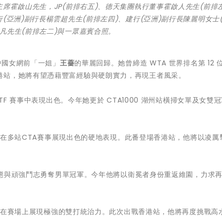
席霍啟山先生，JP(前排右五)、德天集團執行董事霍啟人先生(前排
(亞洲)副行長楊雲超先生(前排左四)、建行(亞洲)副行長陳麗明女士
凡先生(前排左二)與一眾嘉賓合照。
屬中國女網前「一姐」
王薔
的華麗回歸。她曾締造 WTA 世界排名第 12 
港站，她將有望憑藉豐富經驗與硬朗實力，再現王者風采。
ITF 賽事中表現出色。今年她更於 CTA1000 湖州站橫掃女單及女雙
在多站CTA賽事展現出色的硬地表現。此番登場香港站，他將以凌厲
態與頑強鬥志勇奪男單冠軍。今年他將以衛冕者身份重返維園，力求
在賽場上展現極強的雙打統治力。此次出戰香港站，他將再度挑戰高