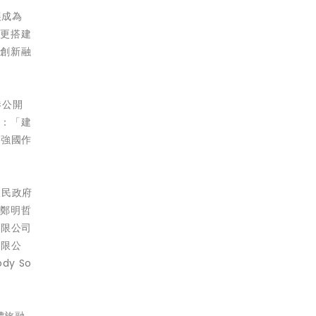
展成為
，更搭建
與創新融
港公開
指：「建
育強國作
人民政府
長鄭明哲
有限公司
有限公
dy So