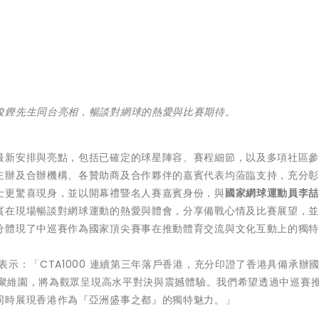
俊鏗先生同台亮相，暢談對網球的熱愛與比賽期待。
最新安排與亮點，包括已確定的球星陣容、賽程細節，以及多項社區
主辦及合辦機構、各贊助商及合作夥伴的嘉賓代表均蒞臨支持，充分
士更驚喜現身，並以開幕禮暨名人賽嘉賓身份，與
國家網球運動員李
賓在現場暢談對網球運動的熱愛與體會，分享備戰心情及比賽展望，
分體現了中巡賽作為國家頂尖賽事在推動體育交流與文化互動上的獨
表示：「CTA1000 連續第三年落戶香港，充分印證了香港具備承辦
將匯聚維園，將為觀眾呈現高水平對決與震撼體驗。我們希望透過中巡賽
同時展現香港作為『亞洲盛事之都』的獨特魅力。」