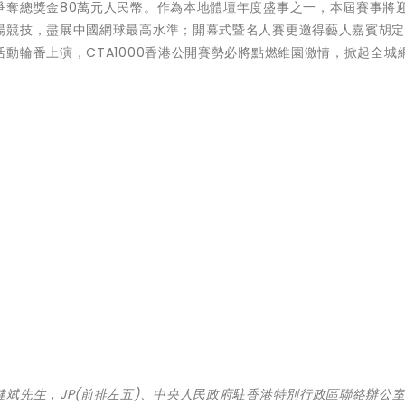
爭奪總獎金80萬元人民幣。作為本地體壇年度盛事之一，本屆賽事將
場競技，盡展中國網球最高水準；開幕式暨名人賽更邀得藝人嘉賓胡
動輪番上演，CTA1000香港公開賽勢必將點燃維園激情，掀起全城
斌先生，JP(前排左五)、中央人民政府駐香港特別行政區聯絡辦公