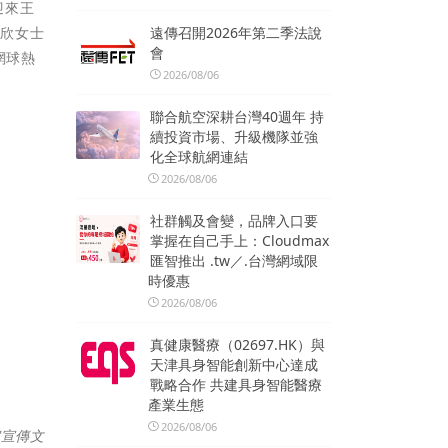
迎來王
定欣女士
遠傳召開2026年第二季法說
會
網球熱
2026/08/06
聯合航空深耕台灣40週年 持
續投資市場、升級機隊並強
化全球航網連結
2026/08/06
社群觸及會變，品牌入口要
掌握在自己手上：Cloudmax
匯智推出 .tw／.台灣網域限
時優惠
2026/08/06
真健康醫療（02697.HK）與
天津具身智能創新中心達成
戰略合作 共建具身智能醫療
產業生態
2026/08/06
室宣傳文