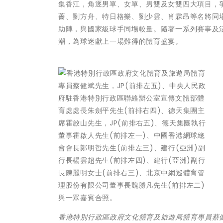
集香江，角逐男單、女單、男雙及女雙四大項目，
薔、劉方舟、特日格樂、劉少雲、肖霖昂等名將同
助陣，與國家級球手同場較量。隨著一系列賽事及活
潮，為球迷獻上一場難得的體育盛宴。
香港特別行政區政府文化體育及旅遊局體育專員蔡健