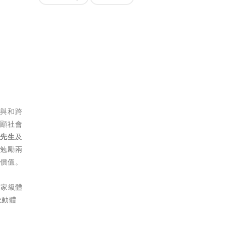
參與和跨
彰顯社會
喆
先生
及
並勉勵兩
特價值。
國家級體
推動體