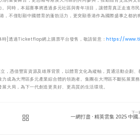
示實力的重要舞台，更憑藉粵港澳大灣區的共同參與，推動體育交流與文
力。同時，本屆賽事將透過多元社區與青年項目，讓體育真正走進市
戶香港，不僅彰顯中國體育的蓬勃活力，更突顯香港作為國際盛事之都的
4時]透過Ticketflap網上購票平台發售，敬請留意：
https://www.ti
7 年在香港創立，憑借豐富資源及雄厚背景，以體育文化為縱軸，貫通活動企劃
致力成為大灣區多元產業綜合體的領跑者。集團在大灣區不斷拓展業
發展大局，為下一代創造更美好、更高質的生活環境。
下一
一網打盡 · 精英雲集 2025 中國..