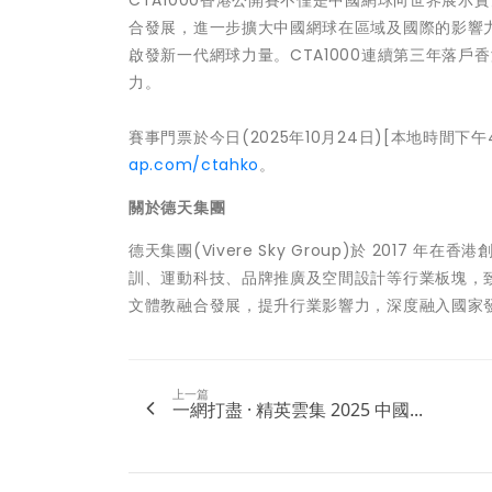
CTA1000香港公開賽不僅是中國網球向世界展
合發展，進一步擴大中國網球在區域及國際的影響
啟發新一代網球力量。CTA1000連續第三年落
力。
賽事門票於今日(2025年10月24日)[本地時間下午
ap.com/ctahko
。
關於德天集團
德天集團(Vivere Sky Group)於 201
訓、運動科技、品牌推廣及空間設計等行業板塊，
文體教融合發展，提升行業影響力，深度融入國家
上一篇
一網打盡 · 精英雲集 2025 中國...