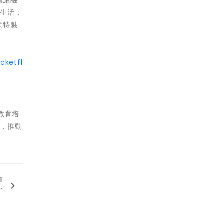
體旅融
民生活，
獨特魅
cketfl
、教育培
務，推動
篇
.