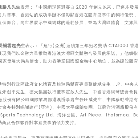
魏勝凡先生
表示：「中國網球巡迴賽自 2020 年創立以來，已逐步發
名片賽事。香港站的成功舉辦不僅彰顯香港在體育盛事中的獨特優勢
這個舞台，向世界展示中國網球的蓬勃發展，並為大灣區體育、文旅
長楊雲超先生
表示：「建行(亞洲)連續第三年冠名贊助 CTA1000 香
展現我們以金融力量推動粵港澳大灣區文體融合發展的承諾。」他續
務國家發展大局為使命，助力香港鞏固國際金融中心地位，並為建設體
港特別行政區政府文化體育及旅遊局體育專員蔡健斌先生，JP、中央
長朱劍平先生、德天集團執行董事霍啟人先生、中國香港網球總會會
酒廠股份有限公司國際業務部港澳辦事處主任庄威先生、中國移動香港
大會亦特別鳴謝建行(亞洲)、中國太平保險集團、江蘇洋河酒廠股份
rts Technology Ltd​、海洋公園、Art Piece、thatsmoa、Bo
贊助商及合作夥伴對本屆賽事的傾力支持。