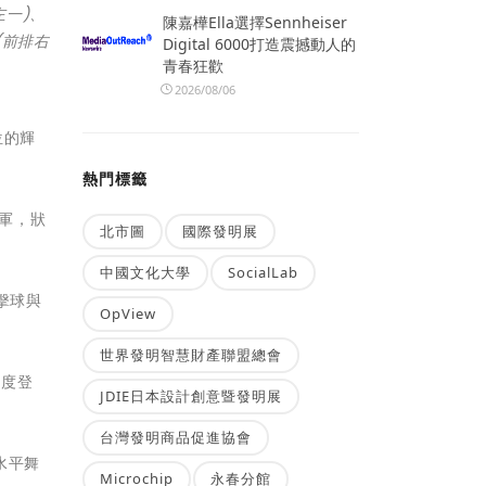
左一)、
陳嘉樺Ella選擇Sennheiser
(前排右
Digital 6000打造震撼動人的
青春狂歡
2026/08/06
位的輝
熱門標籤
冠軍，狀
北市圖
國際發明展
中國文化大學
SocialLab
擊球與
OpView
世界發明智慧財產聯盟總會
再度登
JDIE日本設計創意暨發明展
台灣發明商品促進協會
水平舞
Microchip
永春分館