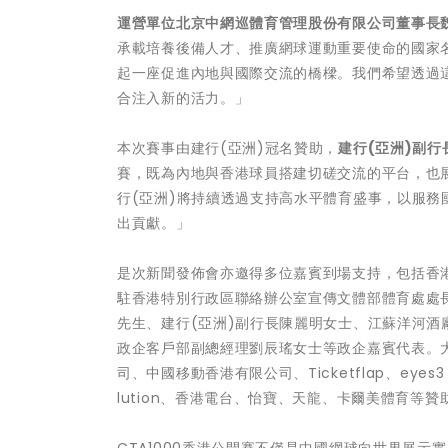
運營單位北京中網巡體育管理股份有限公司董事長
承載培養後備人才、推廣網球運動重要使命的國家
起一座促進內地與國際交流的橋樑。我們希望透過
合注入新的活力。」
本次賽事由建行(亞洲)冠名贊助，
建行
(
亞洲
)
副行
賽，既為內地與香港球員搭建切磋交流的平台，也
行(亞洲)將持續透過支持高水平體育盛事，以服
出貢獻。」
是次新聞發佈會亦邀得多位嘉賓到場支持，包括香
駐香港特別行政區聯絡辦公室宣傳文體部體育處處
先生、建行(亞洲)副行長陳麗明女士、江蘇洋河
政企客戶部副總經理劉辰瑤女士等政企嘉賓代表。
司、中國移動香港有限公司、Ticketflap、eyes3 Spo
lution、香港電台、怡寶、天龍、卡爾美體育等