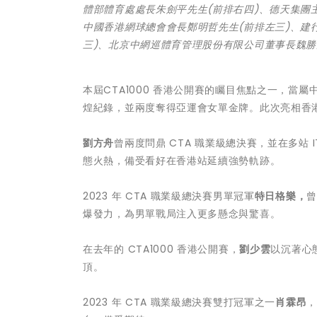
體部體育處處長朱劍平先生(前排右四)、德天集團主
中國香港網球總會會長鄭明哲先生(前排左三)、建行
三)、北京中網巡體育管理股份有限公司董事長魏勝
本屆CTA1000 香港公開賽的矚目焦點之一，當
煌紀錄，並兩度奪得亞運會女單金牌。此次亮相香
劉方舟
曾兩度問鼎 CTA 職業級總決賽，並在多站 
態火熱，備受看好在香港站延續強勢軌跡。
2023 年 CTA 職業級總決賽男單冠軍
特日格樂，
曾
爆發力，為男單戰局注入更多懸念與驚喜。
在去年的 CTA1000 香港公開賽，
劉少雲
以沉著心
頂。
2023 年 CTA 職業級總決賽雙打冠軍之一
肖霖昂
，