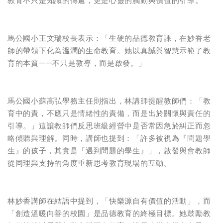
教育不只是知識的傳遞，更是心靈的觸動與價值的引導。
馬公國小王文瑞校長表示：「生硬的品德教育課，在妙香老
師的帶領下化為溫潤的生命教育。她以真誠與智慧示範了教
育的本質——不只是教導，而是啟發。」
馬公國小蘇高弘學務主任則指出，林講師提醒教師們：「教
育中的責，不應只是情緒性的責備，而是出於關懷與責任的
引導。」這讓教師們反思班級經營中是否常因急於糾正而忽
略傾聽與理解。同時，講師也提到：「許多被視為『問題學
生』的孩子，其實是『遇到問題的學生』」，啟發與會教師
從同理與支持的角度重新思考教育現場的互動。
林妙香講師在結語中提到，「快樂源自有價值的活動」，而
「創造溫暖向善的校園」是品德教育的終極目標。她鼓勵教