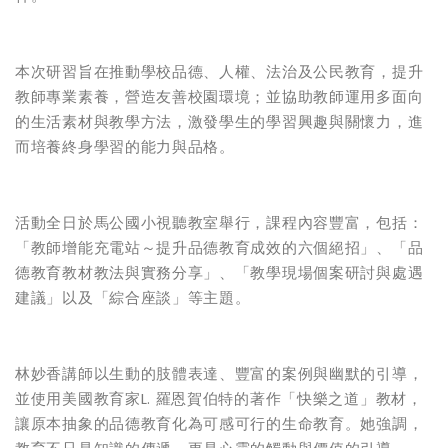
本次研習旨在推動學校品德、人權、法治及公民教育，提升
教師專業素養，營造友善校園環境；並協助教師運用多面向
的生活素材與教學方法，激發學生的學習興趣與關懷力，進
而培養終身學習的能力與品格。
活動全日於馬公國小視聽教室舉行，課程內容豐富，包括：
「教師增能充電站～提升品德教育成效的六個絕招」、「品
德教育教材教法與實務分享」、「教學現場個案研討與處遇
建議」以及「綜合座談」等主題。
林妙香講師以生動的肢體表達、豐富的案例與幽默的引導，
並使用美國教育家L. 羅恩賀伯特的著作「快樂之道」教材，
讓原本抽象的品德教育化為可感可行的生命教育。她強調，