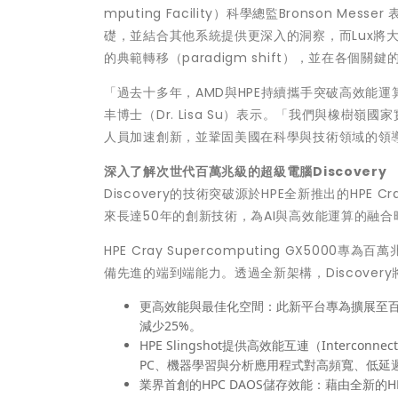
mputing Facility）科學總監Bronson M
礎，並結合其他系統提供更深入的洞察，而Lux將
的典範轉移（paradigm shift），並在各
「過去十多年，AMD與HPE持續攜手突破高效能
丰博士（Dr. Lisa Su）表示。「我們與橡樹嶺國
人員加速創新，並鞏固美國在科學與技術領域的領
深入了解次世代百萬兆級的超級電腦Discovery
Discovery的技術突破源於HPE全新推出的HPE Cra
來長達50年的創新技術，為AI與高效能運算的融
HPE Cray Supercomputing GX50
備先進的端到端能力。透過全新架構，Discover
更高效能與最佳化空間：此新平台專為擴展至
減少25%。
HPE Slingshot提供高效能互連（Intercon
PC、機器學習與分析應用程式對高頻寬、低延
業界首創的HPC DAOS儲存效能：藉由全新的HPE Cray