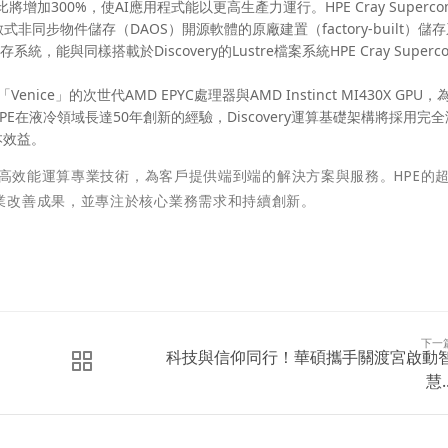
比將增加300%，使AI應用程式能以更高生產力運行。HPE Cray Supercom
內嵌分散式非同步物件儲存（DAOS）開源軟體的原廠建置（factory-built）儲
，能與同樣搭載於Discovery的Lustre檔案系統HPE Cray Superco
nice」的次世代AMD EPYC處理器與AMD Instinct MI430X GPU
E在液冷領域長達50年創新的經驗，Discovery運算基礎架構將採用完
本效益。
和高效能運算專業技術，為客戶提供端到端的解決方案與服務。HPE的
業改善成果，並專注於核心業務需求和持續創新。
下一
科技與信仰同行！華碩攜手關渡宮啟動
慧..