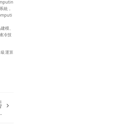
putin
存系統，
mputi
，為建模、
全液冷技
超級運算
篇
智
.