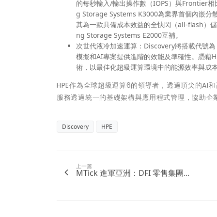
的每秒輸入/輸出操作數（IOPS）與Frontier相
g Storage Systems K3000為業界首個
其為一款具備成本效益的全快閃（all-flash）儲存系統
ng Storage Systems E2000互補。
次世代液冷加速運算：Discovery將搭載代號為「Ve
模擬和AI專案提供進階的效能及準確性。憑藉HP
術，以最佳化超級運算環境中的能源效率與成
HPE作為全球超級運算6的領導者，透過頂尖的AI
服務透過統一的基礎架構與應用程式管理，協助企
Discovery
HPE
上一篇
MTick 進軍亞洲：DFI 零售集團...