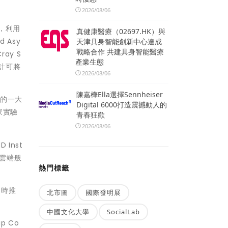
2026/08/06
台，利用
真健康醫療（02697.HK）與
 Asy
天津具身智能創新中心達成
戰略合作 共建具身智能醫療
ray S
產業生態
預計可將
2026/08/06
陳嘉樺Ella選擇Sennheiser
國的一大
Digital 6000打造震撼動人的
家實驗
青春狂歡
2026/08/06
 Inst
供雲端般
熱門標籤
同時推
北市圖
國際發明展
中國文化大學
SocialLab
p Co