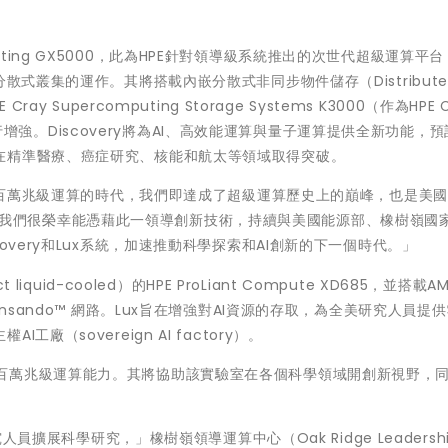
computing GX5000，此為HPE針對領導級系統推出的次世代超級運算平
式叢集的運作。其將搭載內嵌分散式非同步物件儲存（Distributed
 Cray Supercomputing Storage Systems K3000（作為HPE C
統）進行增強。Discovery將為AI、高效能運算與量子運算提供全新功能，
在精準醫療、癌症研究、核能和航太等領域取得突破。
開啟百萬兆級運算的時代，我們即達成了超級運算歷史上的巔峰，也是美
 表示。「我們很榮幸能憑藉此一領導創新技術，持續與美國能源部、橡樹嶺國
overy和Lux系統，加速推動科學探索和AI創新的下一個時代。」
quid-cooled）的HPE ProLiant Compute XD685，並搭載AMD
AMD Pensando™ 網路。Lux旨在增強對AI資源的存取，為全美研究人員提
（sovereign AI factory）。
r超級電腦的百萬兆級運算能力。其將協助該實驗室在各個科學領域開創新視野，
人員擴展科學研究，」橡樹嶺領導運算中心（Oak Ridge Leadershi