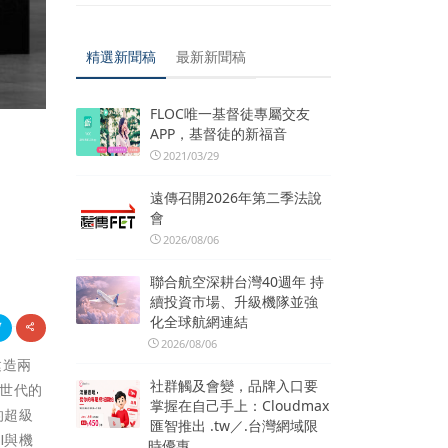
精選新聞稿
最新新聞稿
FLOC唯一基督徒專屬交友
APP，基督徒的新福音
2021/03/29
遠傳召開2026年第二季法說
會
2026/08/06
聯合航空深耕台灣40週年 持
續投資市場、升級機隊並強
化全球航網連結
2026/08/06
）建造兩
社群觸及會變，品牌入口要
世代的
掌握在自己手上：Cloudmax
的超級
匯智推出 .tw／.台灣網域限
I與機
時優惠