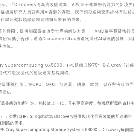
esser 表示。「Discovery將為高效能運算、AI與量子運算融合能力的新境
大幅擴展研究人員對專用AI資源的存取。我們預期這兩套系統將有助於
個關鍵的科學研究和領導領域達到前所未有的成果。」
運算的極限，提供能探索並改變世界的解決方案，」AMD董事長暨執行
家實驗室攜手合作，透過Discovery和Lux推進次世代AI系統的發展，
導地位。」
y Supercomputing GX5000。HPE延續自1975年發布Cray-1
合時代打造次世代的超級運算基礎架構。
00專為百萬兆級運算打造，在CPU、GPU、加速器、網路、軟體、儲存與液冷方
y將提供：
百萬兆級效能所打造。相較於上一代，具有更高密度，每機櫃所需的資料
nect）：次世代HPE Slingshot為 Discovery提供現代化且高效能的互連網
遲網路的需求。
 Supercomputing Storage Systems K3000，Discovery每