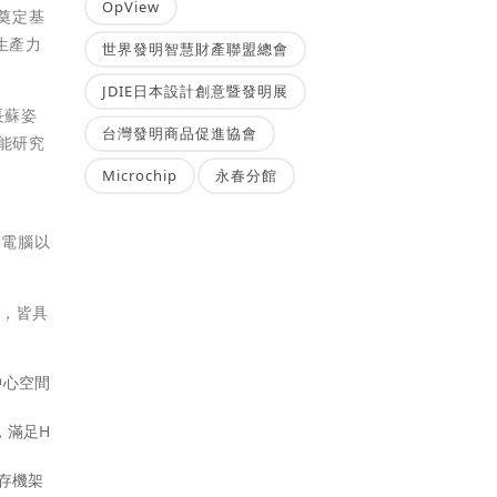
OpView
界奠定基
生產力
世界發明智慧財產聯盟總會
JDIE日本設計創意暨發明展
長蘇姿
台灣發明商品促進協會
賦能研究
Microchip
永春分館
超級電腦以
面，皆具
中心空間
路，滿足H
個儲存機架