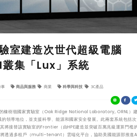
實驗室建造次世代超級電腦
AI叢集「Lux」系統
時事
商品與服務
商業
科學與科技
3C產品
嶺國家實驗室（Oak Ridge National Laboratory, ORNL
領域的領導地位，並支援科學、能源和國家安全發展。此兩套系統包括次
y」，其將接替該實驗室的Frontier（由HPE建造並突破百萬兆級運算門檻
透過多租戶（multi-tenant）雲端化平台，協助美國能源部推進A