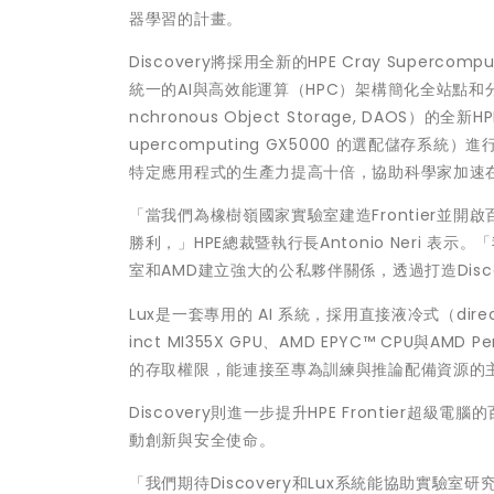
器學習的計畫。
Discovery將採用全新的HPE Cray Super
統一的AI與高效能運算（HPC）架構簡化全站點和分散
nchronous Object Storage, DAOS）的全新HPE
upercomputing GX5000 的選配儲存系
特定應用程式的生產力提高十倍，協助科學家加速
「當我們為橡樹嶺國家實驗室建造Frontier並
勝利，」HPE總裁暨執行長Antonio Neri
室和AMD建立強大的公私夥伴關係，透過打造Disc
Lux是一套專用的 AI 系統，採用直接液冷式（direct li
inct MI355X GPU、AMD EPYC™ CPU與
的存取權限，能連接至專為訓練與推論配備資源的主權AI工廠
Discovery則進一步提升HPE Frontie
動創新與安全使命。
「我們期待Discovery和Lux系統能協助實驗室研究