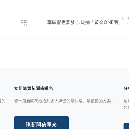
下一
華碩響應普發 加碼抽「黃金ONE兩」！..
立即購買新聞稿曝光
分
者的
發一篇新聞稿透通到各大媒體的最快速、最便捷的方案！
透
如
讓新聞稿曝光