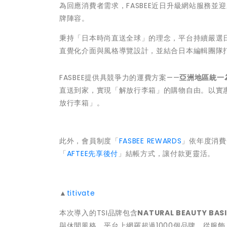
為回應消費者需求，FASBEE近日升級網站服務並迎來日
牌陣容。
秉持「日本時尚直送全球」的理念，平台持續嚴選
直覺化介面與風格導覽設計，並結合日本編輯團隊
FASBEE提供具競爭力的運費方案——
亞洲地區統一為
直送到家，實現「解放行李箱」的購物自由。以實
放行李箱」。
此外，會員制度「
FASBEE REWARDS
」依年度消費
「
AFTEE先享後付
」結帳方式，讓付款更靈活。
▲
titivate
本次導入的TSI品牌包含
NATURAL BEAUTY BAS
與休閒風格。平台上網羅超過1000個品牌，從服飾、美妝