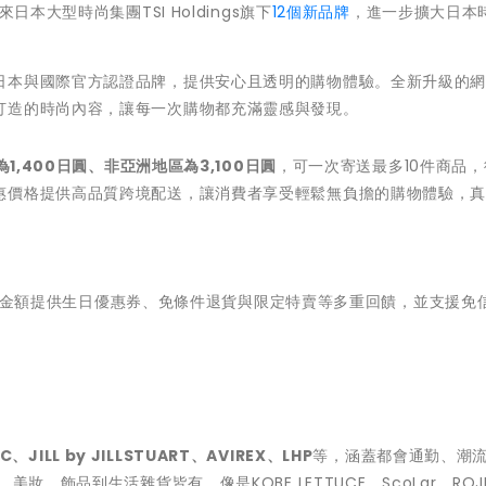
本大型時尚集團TSI Holdings旗下
12個新品牌
，進一步擴大日本
日本與國際官方認證品牌，提供安心且透明的購物體驗。全新升級的
打造的時尚內容，讓每一次購物都充滿靈感與發現。
1,400日圓、非亞洲地區為3,100日圓
，可一次寄送最多10件商品
惠價格提供高品質跨境配送，讓消費者享受輕鬆無負擔的購物體驗，
金額提供生日優惠券、免條件退貨與限定特賣等多重回饋，並支援免
IC、JILL by JILLSTUART、AVIREX、LHP
等，涵蓋都會通勤、潮
、飾品到生活雜貨皆有。像是KOBE LETTUCE、ScoLar、ROJI