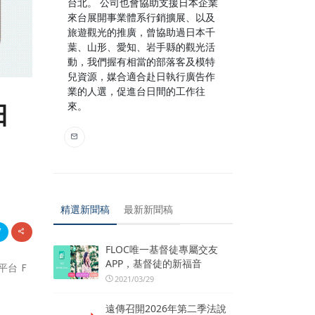
台北。 公司也會協助支援日本企業
來台展開事業體系行銷擴展、以及
旅遊觀光的推廣，曾協助過日本千
葉、山形、愛知、岩手縣的觀光活
動，我們握有相當的部落客及模特
兒資源，媒合適合赴日執行廣告作
業的人選，促進台日間的工作往
來。
日
精選新聞稿
最新新聞稿
FLOC唯一基督徒專屬交友
APP，基督徒的新福音
台 F
2021/03/29
遠傳召開2026年第二季法說