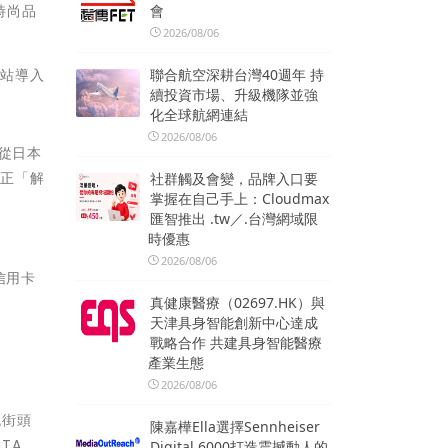
會
時尚品
2026/08/06
聯合航空深耕台灣40週年 持
網站導入
續投資市場、升級機隊並強
化全球航網連結
2026/08/06
，從日本
真正「解
社群觸及會變，品牌入口要
掌握在自己手上：Cloudmax
匯智推出 .tw／.台灣網域限
時優惠
2026/08/06
信用卡
真健康醫療（02697.HK）與
天津具身智能創新中心達成
戰略合作 共建具身智能醫療
產業生態
2026/08/06
流街頭
陳嘉樺Ella選擇Sennheiser
TA、
Digital 6000打造震撼動人的