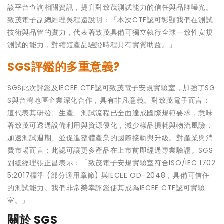
該平台查詢相關資訊，提升對致茂測試能力的信任與品牌曝光。
致茂電子副總經理吳程遠說明：「本次CTF認可彰顯我們在測試
技術與品管的實力，代表著致茂具備可獨立執行全球一致性安規
測試的能力，對縮短產品驗證時程具有實質助益。」
SGS評鑑的多重意義?
SGS此次評鑑及IECEE CTF認可致茂電子安規實驗室，加強了SG
S與台灣地區企業深化合作，具有非凡意義。對致茂電子而言：
這代表其研發、生產、測試流程已全面達成國際規範要求，意味
著致茂可透過設備利用與資源優化，減少樣品損耗與物流風險，
加速測試週期、並促進整體產業的國際接軌與升級。對產業與消
費市場而言：此認可讓更多產品在上市前即經過專業驗證。SGS
副總經理張正昌表示：「致茂電子安規實驗室符合ISO/IEC 1702
5:2017標準 (部分適用章節) 與IECEE OD-2048，具備可信任
的測試能力。我們非常榮幸評鑑使其成為IECEE CTF認可實驗
室。」
關於 SGS