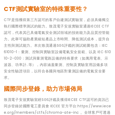
CTF測試實驗室的特殊重要性？
CTF是指獲得第三方認可的客戶自建測試實驗室，必須具備獨立
執行國際標準測試的能力。致茂電子安規實驗室通過IECEE CTF
認可，代表其已具備電氣安全測試領域的技術能力及品質控管能
力。此舉可協助產業縮短產品上市時間、降低測試成本，提升自
主性與測試能力。本次致茂通過SGS評鑑的測試範圍包含：IEC
61010-1：量測、控制與實驗室設備電氣安全規範、以及 IEC 610
10-2-030：測試與量測電路設備的特殊要求（如萬用電表、示
波器、功率計..等），內容涵蓋量測、控制及實驗室用設備多項
安全性驗證項目，以符合各國與地區對量測設備的電氣安全要
求。
國際同步登錄，助力市場佈局
致茂電子安規實驗室經SGS評鑑及獲得IECEE CTF認可的資訊已
同步登錄於國際電工委員會 IECEE 官方平台:https://www.iece
e.org/members/ctfs/chroma-ate-inc 。全球客戶可透過