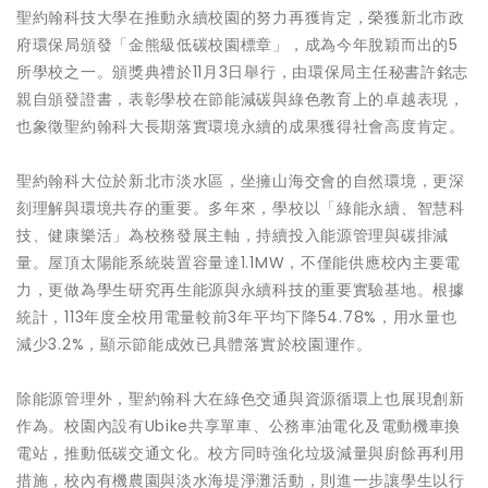
聖約翰科技大學在推動永續校園的努力再獲肯定，榮獲新北市政
府環保局頒發「金熊級低碳校園標章」，成為今年脫穎而出的5
所學校之一。頒獎典禮於11月3日舉行，由環保局主任秘書許銘志
親自頒發證書，表彰學校在節能減碳與綠色教育上的卓越表現，
也象徵聖約翰科大長期落實環境永續的成果獲得社會高度肯定。
聖約翰科大位於新北市淡水區，坐擁山海交會的自然環境，更深
刻理解與環境共存的重要。多年來，學校以「綠能永續、智慧科
技、健康樂活」為校務發展主軸，持續投入能源管理與碳排減
量。屋頂太陽能系統裝置容量達1.1MW，不僅能供應校內主要電
力，更做為學生研究再生能源與永續科技的重要實驗基地。根據
統計，113年度全校用電量較前3年平均下降54.78%，用水量也
減少3.2%，顯示節能成效已具體落實於校園運作。
除能源管理外，聖約翰科大在綠色交通與資源循環上也展現創新
作為。校園內設有Ubike共享單車、公務車油電化及電動機車換
電站，推動低碳交通文化。校方同時強化垃圾減量與廚餘再利用
措施，校內有機農園與淡水海堤淨灘活動，則進一步讓學生以行