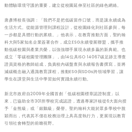
動體驗環境守護的重要，建立從校園延伸至社區的綠色網絡。
唐彥博校長強調：「我們不是把低碳當作口號，而是讓永續成為
生活方式。從能源管理到課程設計，從校園綠化到社區參與，每
一步都是具體行動的累積。」他表示，在教育推動方面，聖約翰
科大與5家知名企業簽署合作，成立ESG永續發展聯盟，攜手推
動低碳校園與產業共榮，以強強聯手展現永續多贏的新典範。也
成立「零碳校園管理團隊」，由14位具ISO 14067碳足跡主導查
證員資格的教師組成，負責校內碳盤查與永續報告書撰寫，並將
減碳概念融入通識教育課程，推動ESG與SDGs跨領域學習，讓
學生在課堂與生活中學習如何實踐永續行動。
新北市政府自2009年全國首創「低碳校園標章認證制度」以
來，已協助全市301所學校完成認證，透過專家評核從6大面向授
予「金熊級」或「銀鵝級」榮譽。聖約翰科大能於眾多學校中脫
穎而出，代表其不僅在校務治理上具高度執行力，更展現以教育
引領社會轉型的前瞻視野。