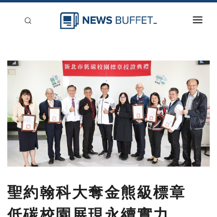
回到首頁
新聞稿分類
登入
刊登
聖約翰科大奪金熊級標章
低碳校園展現永續實力