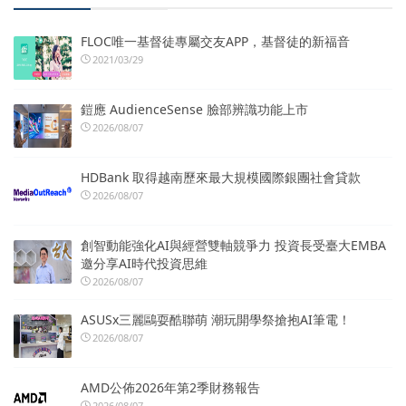
FLOC唯一基督徒專屬交友APP，基督徒的新福音
2021/03/29
鎧應 AudienceSense 臉部辨識功能上市
2026/08/07
HDBank 取得越南歷來最大規模國際銀團社會貸款
2026/08/07
創智動能強化AI與經營雙軸競爭力 投資長受臺大EMBA
邀分享AI時代投資思維
2026/08/07
ASUSx三麗鷗耍酷聯萌 潮玩開學祭搶抱AI筆電！
2026/08/07
AMD公佈2026年第2季財務報告
2026/08/07