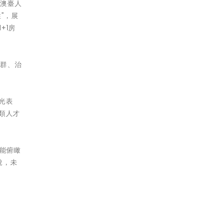
港澳臺人
"，展
+1房
社群、治
光表
類人才
外能俯瞰
說，未