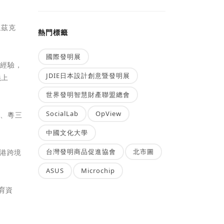
里茲克
熱門標籤
國際發明展
營經驗，
JDIE日本設計創意暨發明展
義上
世界發明智慧財產聯盟總會
SocialLab
OpView
英、粵三
中國文化大學
台灣發明商品促進協會
北市圖
港跨境
ASUS
Microchip
育資
。