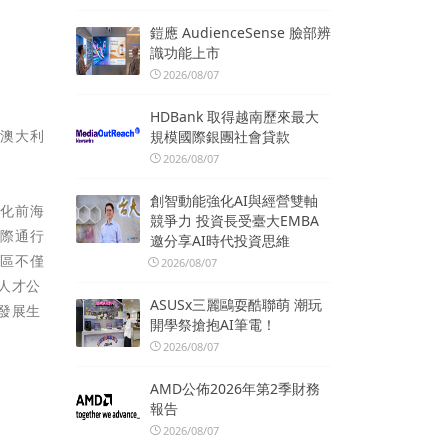
鎧應 AudienceSense 臉部辨
識功能上市
2026/08/07
HDBank 取得越南歷來最大
、澳大利
規模國際銀團社會貸款
2026/08/07
創智動能強化AI與經營雙軸
深化前海
競爭力 投資長受臺大EMBA
國際通行
邀分享AI時代投資思維
社區不僅
2026/08/07
人才公
ASUSx三麗鷗耍酷聯萌 潮玩
發展生
開學祭搶抱AI筆電！
2026/08/07
AMD公佈2026年第2季財務
報告
2026/08/07