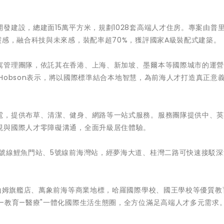
發建設，總建面15萬平方米，規劃1028套高端人才住房。專案由普
靈感，融合科技與未來感，裝配率超70%，獲評國家A級裝配式建築。
寓管理團隊，依託其在香港、上海、新加坡、墨爾本等國際城市的運
l Hobson表示，將以國際標準結合本地智慧，為前海人才打造真正意
電，提供布草、清潔、健身、網路等一站式服務。服務團隊提供中、
現與國際人才零障礙溝通，全面升級居住體驗。
1號線鯉魚門站、5號線前海灣站，經夢海大道、桂灣二路可快速接駁深
海山姆旗艦店、萬象前海等商業地標，哈羅國際學校、國王學校等優質教
—教育—醫療"一體化國際生活生態圈，全方位滿足高端人才多元需求