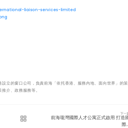
rnational-liaison-services-limited
ong
港設立的窗口公司，負責前海「依托香港、服務內地、面向世界」的
政策推介、政務服務等。
下一
前海瓏灣國際人才公寓正式啟用 打造
際..