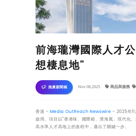
前海瓏灣國際人才公
想棲息地"
Nov 06,2025
商品與服務
推廣新聞稿
香港 -
Media OutReach Newswire
- 2025
啟用。項目以"香港味、國際範、濱海風、現代化、
高水準人才高地上的進程中，邁出了關鍵一步。