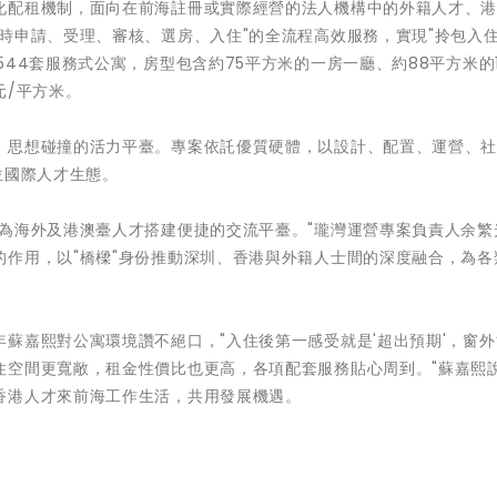
化配租機制，面向在前海註冊或實際經營的法人機構中的外籍人才、
時申請、受理、審核、選房、入住"的全流程高效服務，實現"拎包入住
44套服務式公寓，房型包含約75平方米的一房一廳、約88平方米的1
元/平方米。
、思想碰撞的活力平臺。專案依託優質硬體，以設計、配置、運營、
位國際人才生態。
為海外及港澳臺人才搭建便捷的交流平臺。"瓏灣運營專案負責人余繁
作用，以"橋樑"身份推動深圳、香港與外籍人士間的深度融合，為各
蘇嘉熙對公寓環境讚不絕口，"入住後第一感受就是'超出預期'，窗
住空間更寬敞，租金性價比也更高，各項配套服務貼心周到。"蘇嘉熙
香港人才來前海工作生活，共用發展機遇。