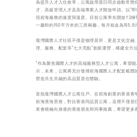
為提升人才入住效率，公寓啟用當日同步啟動常態
才、高級管理人才及高端專業人才開放申請。以"即
現前海服務的速度與溫度。目前公寓率先開放T2棟5
一廳和約150平方米的三房兩廳，每月租金為155.9
瓏灣國際人才社區不僅是物理居所，更是文化交融
理、服務、配套等"七大亮點"創新運營，構建全方
"作為聚焦國際人才的高端服務型人才公寓，希望能
示，未來，公寓將充分發揮前海國際人才配套載體的
營造共生共融的高品質居住體驗。
首批瓏灣國際人才公寓住戶、在前海創業的香港青年
前海濱海景致，對比香港同品質公寓，這裡不僅居
來會積極向身邊的香港朋友和同事推薦，希望更多