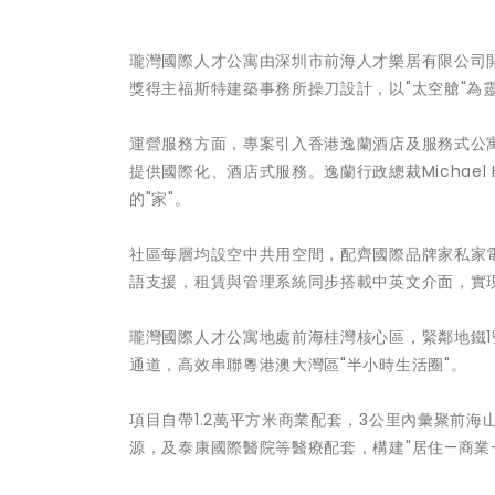
瓏灣國際人才公寓由深圳市前海人才樂居有限公司開
獎得主福斯特建築事務所操刀設計，以"太空艙"為
運營服務方面，專案引入香港逸蘭酒店及服務式公
提供國際化、酒店式服務。逸蘭行政總裁Michae
的"家"。
社區每層均設空中共用空間，配齊國際品牌家私家
語支援，租賃與管理系統同步搭載中英文介面，實
瓏灣國際人才公寓地處前海桂灣核心區，緊鄰地鐵
通道，高效串聯粵港澳大灣區"半小時生活圈"。
項目自帶1.2萬平方米商業配套，3公里內彙聚前
源，及泰康國際醫院等醫療配套，構建"居住—商業