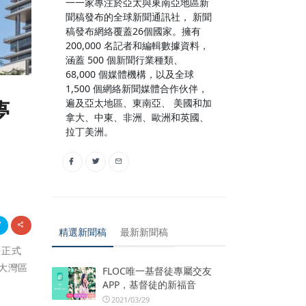
一一家專注於亞太與東南亞地區新
聞稿發布的全球新聞通訊社， 新聞
稿發布網絡覆蓋26個國家。擁有
200,000 名記者和編輯數據資料，
涵蓋 500 個新聞行業種類、
68,000 個媒體機構，以及全球
1,500 個網絡新聞媒體合作伙伴，
遍及亞太地區、東南亞、 美國和加
夢
拿大、中東、非洲、歐洲和英國、
拉丁美洲。
精選新聞稿
最新新聞稿
海正式
大灣區
FLOC唯一基督徒專屬交友
APP，基督徒的新福音
2021/03/29