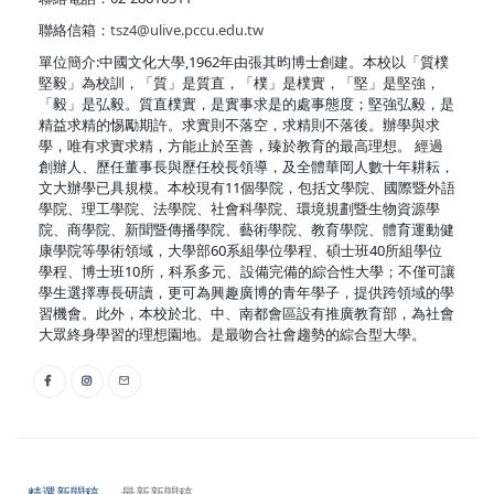
聯絡信箱：
tsz4@ulive.pccu.edu.tw
單位簡介:中國文化大學,1962年由張其昀博士創建。本校以「質樸
堅毅」為校訓，「質」是質直，「樸」是樸實，「堅」是堅強，
「毅」是弘毅。質直樸實，是實事求是的處事態度；堅強弘毅，是
精益求精的惕勵期許。求實則不落空，求精則不落後。辦學與求
學，唯有求實求精，方能止於至善，臻於教育的最高理想。 經過
創辦人、歷任董事長與歷任校長領導，及全體華岡人數十年耕耘，
文大辦學已具規模。本校現有11個學院，包括文學院、國際暨外語
學院、理工學院、法學院、社會科學院、環境規劃暨生物資源學
院、商學院、新聞暨傳播學院、藝術學院、教育學院、體育運動健
康學院等學術領域，大學部60系組學位學程、碩士班40所組學位
學程、博士班10所，科系多元、設備完備的綜合性大學；不僅可讓
學生選擇專長研讀，更可為興趣廣博的青年學子，提供跨領域的學
習機會。此外，本校於北、中、南都會區設有推廣教育部，為社會
大眾終身學習的理想園地。是最吻合社會趨勢的綜合型大學。
精選新聞稿
最新新聞稿