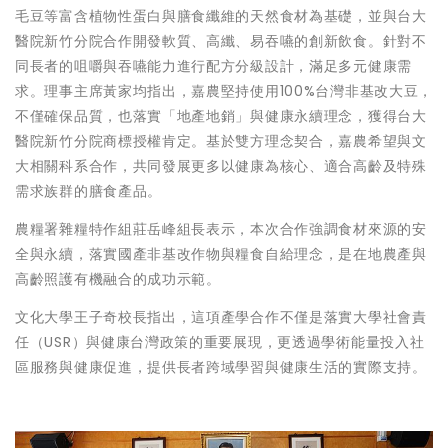
毛豆等富含植物性蛋白與膳食纖維的天然食材為基礎，並與台大
醫院新竹分院合作開發軟質、高纖、易吞嚥的創新飲食。針對不
同長者的咀嚼與吞嚥能力進行配方分級設計，滿足多元健康需
求。理事主席黃家均指出，嘉農堅持使用100%台灣非基改大豆，
不僅確保品質，也落實「地產地銷」與健康永續理念，獲得台大
醫院新竹分院商標授權肯定。基於雙方理念契合，嘉農希望與文
大相關科系合作，共同發展更多以健康為核心、適合高齡及特殊
需求族群的膳食產品。
農糧署雜糧特作組莊岳峰組長表示，本次合作強調食材來源的安
全與永續，落實國產非基改作物與糧食自給理念，是在地農產與
高齡照護有機融合的成功示範。
文化大學王子奇校長指出，這項產學合作不僅是落實大學社會責
任（USR）與健康台灣政策的重要展現，更透過學術能量投入社
區服務與健康促進，提供長者跨域學習與健康生活的實際支持。