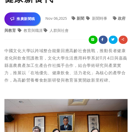
Nov 06,2025
新聞
新聞時事
政府
推廣新聞稿
與教育
教育與職涯
人群與社會
中國文化大學以跨域整合能量回應高齡社會挑戰，推動長者健康
老化與飲食照護教育，文化大學生活應用科學系於11月4日與嘉義
縣嘉農農產加工生產合作社攜手合作，結合學術研究與產業實
力，推展以「在地優先、健康飲食、活力老化」為核心的產學合
作，為高齡營養餐食創新研發與教育落實開啟新里程碑。