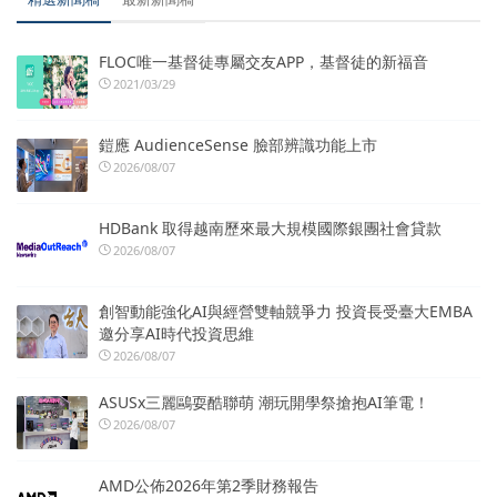
FLOC唯一基督徒專屬交友APP，基督徒的新福音
2021/03/29
鎧應 AudienceSense 臉部辨識功能上市
2026/08/07
HDBank 取得越南歷來最大規模國際銀團社會貸款
2026/08/07
創智動能強化AI與經營雙軸競爭力 投資長受臺大EMBA
邀分享AI時代投資思維
2026/08/07
ASUSx三麗鷗耍酷聯萌 潮玩開學祭搶抱AI筆電！
2026/08/07
AMD公佈2026年第2季財務報告