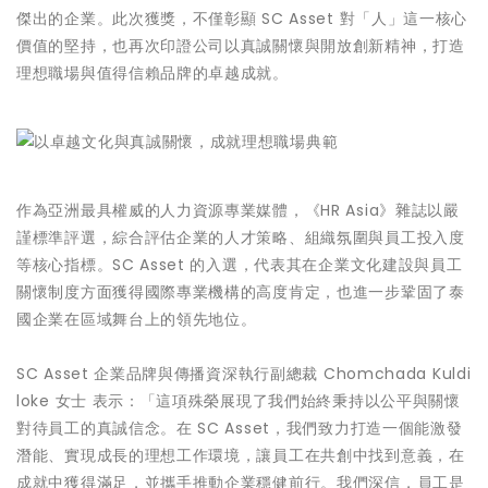
傑出的企業。此次獲獎，不僅彰顯 SC Asset 對「人」這一核心
價值的堅持，也再次印證公司以真誠關懷與開放創新精神，打造
理想職場與值得信賴品牌的卓越成就。
作為亞洲最具權威的人力資源專業媒體，《HR Asia》雜誌以嚴
謹標準評選，綜合評估企業的人才策略、組織氛圍與員工投入度
等核心指標。SC Asset 的入選，代表其在企業文化建設與員工
關懷制度方面獲得國際專業機構的高度肯定，也進一步鞏固了泰
國企業在區域舞台上的領先地位。
SC Asset 企業品牌與傳播資深執行副總裁 Chomchada Kuldi
loke 女士 表示：「這項殊榮展現了我們始終秉持以公平與關懷
對待員工的真誠信念。在 SC Asset，我們致力打造一個能激發
潛能、實現成長的理想工作環境，讓員工在共創中找到意義，在
成就中獲得滿足，並攜手推動企業穩健前行。我們深信，員工是