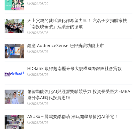
2021/03/29
天上父親的愛延續化作希望力量！ 六名子女捐贈家扶
「南投映全號」延續善的循環
2026/08/08
鎧應 AudienceSense 臉部辨識功能上市
2026/08/07
HDBank 取得越南歷來最大規模國際銀團社會貸款
2026/08/07
創智動能強化AI與經營雙軸競爭力 投資長受臺大EMBA
邀分享AI時代投資思維
2026/08/07
ASUSx三麗鷗耍酷聯萌 潮玩開學祭搶抱AI筆電！
2026/08/07