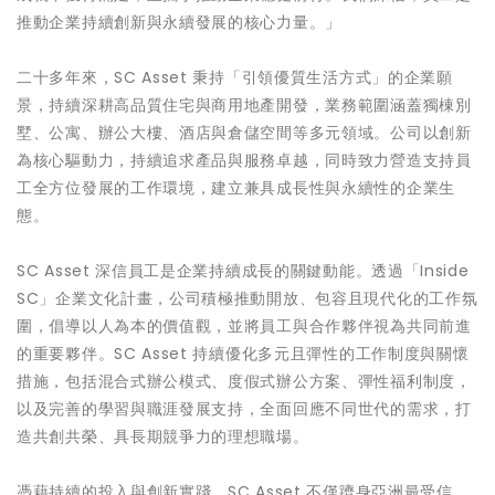
推動企業持續創新與永續發展的核心力量。」
二十多年來，SC Asset 秉持「引領優質生活方式」的企業願
景，持續深耕高品質住宅與商用地產開發，業務範圍涵蓋獨棟別
墅、公寓、辦公大樓、酒店與倉儲空間等多元領域。公司以創新
為核心驅動力，持續追求產品與服務卓越，同時致力營造支持員
工全方位發展的工作環境，建立兼具成長性與永續性的企業生
態。
SC Asset 深信員工是企業持續成長的關鍵動能。透過「Inside
SC」企業文化計畫，公司積極推動開放、包容且現代化的工作氛
圍，倡導以人為本的價值觀，並將員工與合作夥伴視為共同前進
的重要夥伴。SC Asset 持續優化多元且彈性的工作制度與關懷
措施，包括混合式辦公模式、度假式辦公方案、彈性福利制度，
以及完善的學習與職涯發展支持，全面回應不同世代的需求，打
造共創共榮、具長期競爭力的理想職場。
憑藉持續的投入與創新實踐，SC Asset 不僅躋身亞洲最受信