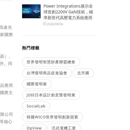
Power Integrations展示全
球首創2200V GaN技術，瞄
準新世代高壓電力系統應用
2026/08/06
高速光
多家國際
熱門標籤
接器）、
世界發明智慧財產聯盟總會
提升。同
台灣發明商品促進協會
北市圖
國際發明展
產品應用
與國際主
JDIE日本設計創意暨發明展
SocialLab
有限公司
韓國WICO世界發明創新競賽
等核心
OpView
汎武電機工業