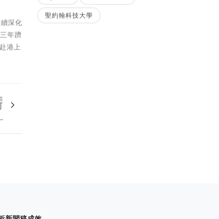
聖約翰科技大學
持續深化
續三年躋
赴港上
。
篇
可
.
析新聞稿成效