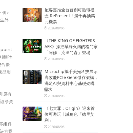
配客嘉推全台首創可循環禮
三個五
盒 RePresent！滿千再抽萬
內生外
元機票
2026/08/06
《THE KING OF FIGHTERS
AFK》操控翠綠火焰的格鬥家
oint
「阿修．克里門森」登場
接iPh
2026/08/06
整合優
Microchip攜手美光科技展示
機型用
高效能PCIe Gen6儲存架構，
滿足AI與資料中心基礎架構
需求
與原有
2026/08/06
辨認淨資
《七大罪：Origin》迎來首
位可遊玩十誡角色「德里艾
利」
密零組件
2026/08/06
決方案