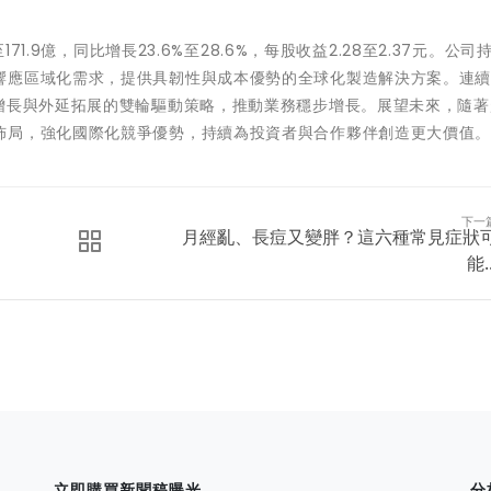
71.9億，同比增長23.6%至28.6%，每股收益2.28至2.37元。公司
響應區域化需求，提供具韌性與成本優勢的全球化製造解決方案。連
生增長與外延拓展的雙輪驅動策略，推動業務穩步增長。展望未來，隨著
佈局，強化國際化競爭優勢，持續為投資者與合作夥伴創造更大價值
下一
月經亂、長痘又變胖？這六種常見症狀
能..
立即購買新聞稿曝光
分