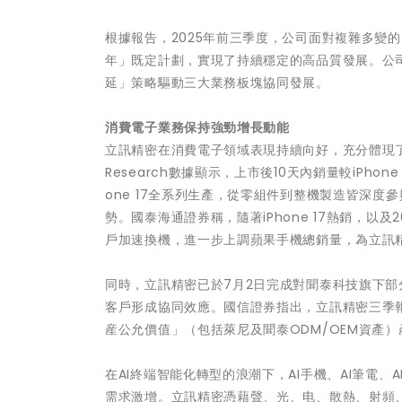
根據報告，2025年前三季度，公司面對複雜多變
年」既定計劃，實現了持續穩定的高品質發展。公
延」策略驅動三大業務板塊協同發展。
消費電子業務保持強勁增長動能
立訊精密在消費電子領域表現持續向好，充分體現了其技術實
Research數據顯示，上市後10天內銷量較iPh
one 17全系列生產，從零組件到整機製造皆深
勢。國泰海通證券稱，隨著iPhone 17熱銷，以及
戶加速換機，進一步上調蘋果手機總銷量，為立訊
同時，立訊精密已於7月2日完成對聞泰科技旗下部
客戶形成協同效應。國信證券指出，立訊精密三季
産公允價值」（包括萊尼及聞泰ODM/OEM資產）
在AI終端智能化轉型的浪潮下，AI手機、AI筆電
需求激增。立訊精密憑藉聲、光、电、散熱、射頻