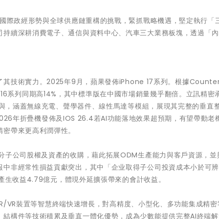
的國際政經形勢與全球供應鏈重構的挑戰，緊抓戰略機遇，堅定執行「
司持續深耕消費電子、通信與資料中心、汽車三大業務板塊，透過「
力。2025年9月，蘋果發佈iPhone 17系列。根據Counterp
one 16系列同期高14%，其中標準版在中國市場銷量幾乎翻倍。立訊精密承
度參與，涵蓋無線充電、聲學器件、線性馬達等模組，展現其完整的垂直
2026年折疊機發佈及IOS 26.4若AI功能落地效果超預期，有望帶動老
精密帶來更高利潤彈性。
分子公司股權及資產的收購，藉此拓展ODM生產能力與客戶資源，並
報中非經常性損益貢獻突出，其中「企业取得子公司投資成本小於可
產生收益4.79億元，體現外延擴張帶來的會計收益。
、AR/VR裝置等智慧終端快速增長，對高精度、小型化、多功能集成精
、結構件等技術積累及垂直一體化優勢，成為少數能提供完整AI終端解