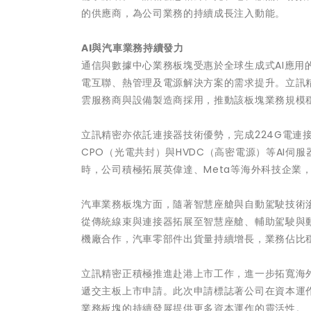
的供應商，為公司業務的持續成長注入動能。
AI與汽車業務持續發力
通信與數據中心業務板塊受惠於全球生成式AI應用
電互聯、熱管理及電源解決方案的需求提升。立訊
雲服務商與設備製造商採用，推動該板塊業務規模
立訊精密亦依託連接器技術優勢，完成224G電連接
CPO（光電共封）與HVDC（高密電源）等AI伺
時，公司積極拓展英偉達、Meta等海外科技企業
汽車業務板塊方面，隨著智慧座艙與自動駕駛技術
從傳統線束與連接器拓展至智慧座艙、輔助駕駛與
機廠合作，汽車零部件出貨量持續增長，業務佔比
立訊精密正積極推進赴港上市工作，進一步拓寬海外
遞交主板上市申請。此次申請標誌著公司在資本運
業務板塊的持續發展提供更多資本運作的靈活性。