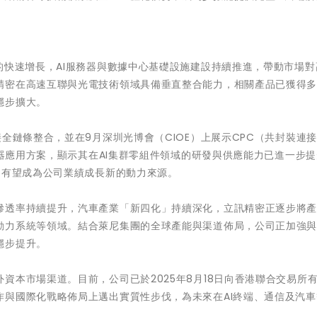
的快速增長，AI服務器與數據中心基礎設施建設持續推進，帶動市場對
精密在高速互聯與光電技術領域具備垂直整合能力，相關產品已獲得
穩步擴大。
全鏈條整合，並在9月深圳光博會（CIOE）上展示CPC（共封裝連
服器應用方案，顯示其在AI集群零組件領域的研發與供應能力已進一步
，有望成為公司業績成長新的動力來源。
滲透率持續提升，汽車產業「新四化」持續深化，立訊精密正逐步將
動力系統等領域。結合萊尼集團的全球產能與渠道佈局，公司正加強
穩步提升。
資本市場渠道。目前，公司已於2025年8月18日向香港聯合交易所
作與國際化戰略佈局上邁出實質性步伐，為未來在AI終端、通信及汽車