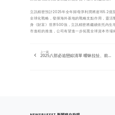
立訊精密預計2025年全年歸母淨利潤將達165.2億至1
全球化戰略，發揮海外基地的戰略支點作用，靈活
身《財富》世界500強，立訊精密將繼續依托內
市進程的推進，公司有望進一步拓寬全球資本市場
上一篇
2025八部必追戀綜清單 曖昧拉扯、前...
NEWSBUFFET 新聞稿自助吧