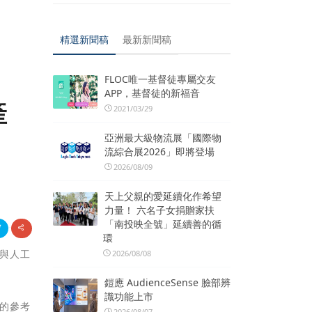
精選新聞稿
最新新聞稿
FLOC唯一基督徒專屬交友
APP，基督徒的新福音
產
2021/03/29
亞洲最大級物流展「國際物
流綜合展2026」即將登場
2026/08/09
天上父親的愛延續化作希望
力量！ 六名子女捐贈家扶
「南投映全號」延續善的循
環
品與人工
2026/08/08
鎧應 AudienceSense 臉部辨
識功能上市
心的參考
2026/08/07