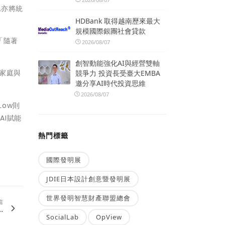
他亦將統
HDBank 取得越南歷來最大
規模國際銀團社會貸款
，「隨著
2026/08/07
」
創智動能強化AI與經營雙軸
慧家庭與
競爭力 投資長受臺大EMBA
邀分享AI時代投資思維
2026/08/07
Low則
I賦能
熱門標籤
國際發明展
JDIE日本設計創意暨發明展
世界發明智慧財產聯盟總會
篇
.
SocialLab
OpView