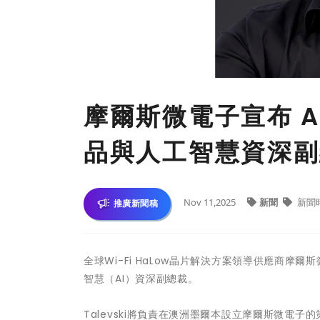
摩爾斯微電子宣布 Ale
品與人工智慧資深副
Nov 11,2025
新聞
新聞
推廣新聞稿
全球Wi-Fi HaLow晶片解決方案領導供應商摩爾斯微
智慧（AI）資深副總裁。
Talevski將負責在澳洲墨爾本設立摩爾斯微電子的