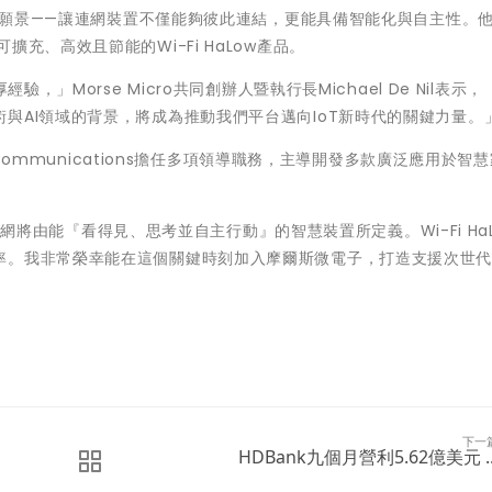
0」願景——讓連網裝置不僅能夠彼此連結，更能具備智能化與自主性。
充、高效且節能的Wi-Fi HaLow產品。
，」Morse Micro共同創辦人暨執行長Michael De Nil表示
與AI領域的背景，將成為推動我們平台邁向IoT新時代的關鍵力量。
 Communications擔任多項領導職務，主導開發多款廣泛應用於智
物聯網將由能『看得見、思考並自主行動』的智慧裝置所定義。Wi-Fi Ha
率。我非常榮幸能在這個關鍵時刻加入摩爾斯微電子，打造支援次世代A
下一
HDBank九個月營利5.62億美元 ..