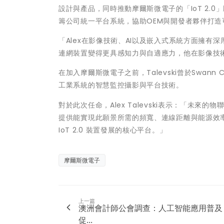
設計與產品，同時推動摩爾斯微電子的「IoT 2.
籌公司統一平台系統，協助OEM與開發者夥伴打造可擴
「Alex在影像技術、AI以及嵌入式系統方面擁有深厚經驗
連網裝置變得更具感知力與自適應力，他在影像技術
在加入摩爾斯微電子之前，Talevski曾於Swann
工業系統的智慧監控攝影與平台技術。
對於此次任命，Alex Talevski表示：「未來的
提供能實現此願景所需的頻寬、連線距離與能源效
IoT 2.0 裝置發展的核心平台。」
摩爾斯微電子
上一篇
澳洲會計師公會調查：人工智能應用普及
促...