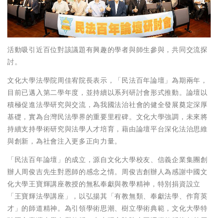
活動吸引近百位對該議題有興趣的學者與師生參與，共同交流探
討。
文化大學法學院周佳宥院長表示，「民法百年論壇」為期兩年，
目前已邁入第二學年度，並持續以系列研討會形式推動。論壇以
積極促進法學研究與交流，為我國法治社會的健全發展奠定深厚
基礎，實為台灣民法學界的重要里程碑。文化大學強調，未來將
持續支持學術研究與法學人才培育，藉由論壇平台深化法治思維
與創新，為社會注入更多正向力量。
「民法百年論壇」的成立，源自文化大學校友、信義企業集團創
辦人周俊吉先生對恩師的感念之情。周俊吉創辦人為感謝中國文
化大學王寶輝講座教授的無私奉獻與教學精神，特別捐資設立
「王寶輝法學講座」，以弘揚其「有教無類、奉獻法學、作育英
才」的師道精神。為引領學術思潮、樹立學術典範，文化大學特