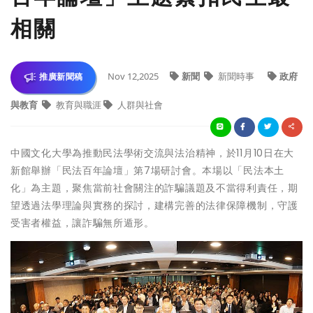
相關
Nov 12,2025
新聞
新聞時事
政府
推廣新聞稿
與教育
教育與職涯
人群與社會
中國文化大學為推動民法學術交流與法治精神，於11月10日在大
新館舉辦「民法百年論壇」第7場研討會。本場以「民法本土
化」為主題，聚焦當前社會關注的詐騙議題及不當得利責任，期
望透過法學理論與實務的探討，建構完善的法律保障機制，守護
受害者權益，讓詐騙無所遁形。