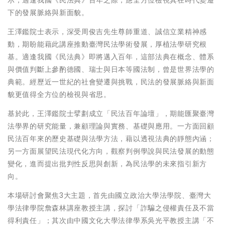
下的發展脈絡與新面貌。
王澤鑑院士表示，深受周俊吉先生尊師重道、誠信立業精神感
動，期盼能藉此講座推動臺灣民法學術發展，厚植法學研究根
基。適逢我國《民法典》即將邁入百年，這部法典在概念、體系
與價值判斷上參酌德國、瑞士與日本等國法制，曾是世界法學的
典範。經歷近一世紀的社會變遷與挑戰，民法的發展脈絡與新面
貌更值得全方位的檢視與省思。
基於此，王澤鑑院士擘劃成立「民法百年論壇」，期能匯聚臺灣
法學界的研究能量，兼顧理論與實務、基礎與應用。一方面回顧
民法百年來的歷史基礎與法學方法，藉以透視法典的靜態內涵；
另一方面展望民法現代化方向，觀察判例學說與民法發展的動態
變化，進而提出批判性反思與創新，為民法學的未來指引新方
向。
本場研討會聚焦3大主題，首先由國立政治大學法學院、臺灣大
學法律學院詹森林講座教授主講，探討「詐騙之侵權責任及不當
得利責任」；其次由中國文化大學法律學系吳光平教授主講「不