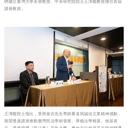
聘國立臺灣大學名譽教授、中央研究院院士王澤鑑教授擔任首屆
講座教授。
王澤鑑院士指出，受周俊吉先生尊師重道與誠信立業精神感動，
期望透過講座推動臺灣民法學術發展、厚植法學根基。他並表
示，適逢我國《民法典》百年之際，應全方位檢視其在時代變遷