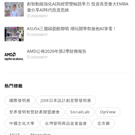
創智動能強化AI與經營雙軸競爭力 投資長受臺大EMBA
邀分享AI時代投資思維
2026/08/07
ASUSx三麗鷗耍酷聯萌 潮玩開學祭搶抱AI筆電！
2026/08/07
AMD公佈2026年第2季財務報告
2026/08/07
熱門標籤
國際發明展
JDIE日本設計創意暨發明展
世界發明智慧財產聯盟總會
SocialLab
OpView
中國文化大學
台灣發明商品促進協會
北市圖
ASUS
Microchip