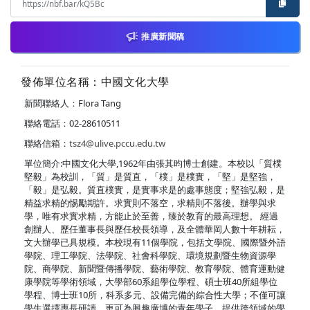
推廣新聞稿
發佈單位名稱：中國文化大學
新聞聯絡人：Flora Tang
聯絡電話：02-28610511
聯絡信箱：
tsz4@ulive.pccu.edu.tw
單位簡介:中國文化大學,1962年由張其昀博士創建。本校以「質樸
堅毅」為校訓，「質」是質直，「樸」是樸實，「堅」是堅強，
「毅」是弘毅。質直樸實，是實事求是的處事態度；堅強弘毅，是
精益求精的惕勵期許。求實則不落空，求精則不落後。辦學與求
學，唯有求實求精，方能止於至善，臻於教育的最高理想。 經過
創辦人、歷任董事長與歷任校長領導，及全體華岡人數十年耕耘，
文大辦學已具規模。本校現有11個學院，包括文學院、國際暨外語
學院、理工學院、法學院、社會科學院、環境規劃暨生物資源學
院、商學院、新聞暨傳播學院、藝術學院、教育學院、體育運動健
康學院等學術領域，大學部60系組學位學程、碩士班40所組學位
學程、博士班10所，科系多元、設備完備的綜合性大學；不僅可讓
學生選擇專長研讀，更可為興趣廣博的青年學子，提供跨領域的學