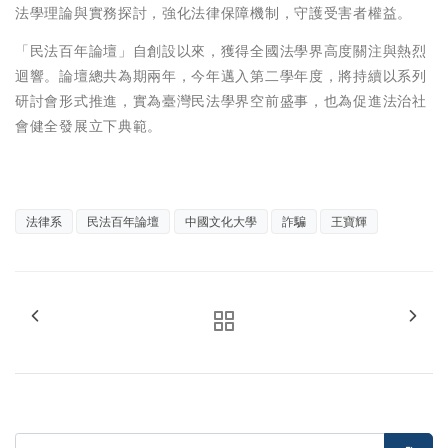
法學理論與實務探討，強化法律保障機制，守護受害者權益。
「民法百年論壇」自創設以來，獲得全國法學界高度關注與熱烈
迴響。論壇總共為期兩年，今年邁入第二學年度，將持續以系列
研討會形式推進，實為臺灣民法學界空前盛事，也為促進法治社
會健全發展立下典範。
法律系
民法百年論壇
中國文化大學
詐騙
王寶輝