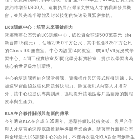
數約將增至1,800人。這將拓展台灣頂尖技術人才的職涯發展機
會，並與先進半導體及封裝技術的快速發展緊密接軌。
LKS訓練中心：培育未來關鍵能力
緊鄰新辦公室旁的LKS訓練中心，總投資金額達500萬美元（約
新台幣1.5億元），佔地2,950平方公尺，其中包含825平方公尺
的Class 100無塵室。中心內設置14間教室、1間AR/VR沉浸式學
習中心、4間工程實驗室及1間化學分析實驗室，提供以學習者為
核心的世界級培訓環境。
中心的培訓課程結合課堂授課、實機操作與沉浸式模擬訓練，以
加速學習曲線並強化問題解決能力。除支援KLA內部人才培育
外，該中心也提供專業訓練，協助提升該地區客戶晶圓廠的製程
效率與生產力。
KLA在台夥伴關係與創新的傳承
今年適逢KLA在台成立35週年。憑藉持續以技術突破、客戶合作
與人才培育的深厚底蘊推動半導體產業前進。隨著新竹新辦公室
與全球最大LKS訓練中心的啟用，不僅再次強化KLA對台灣創新生