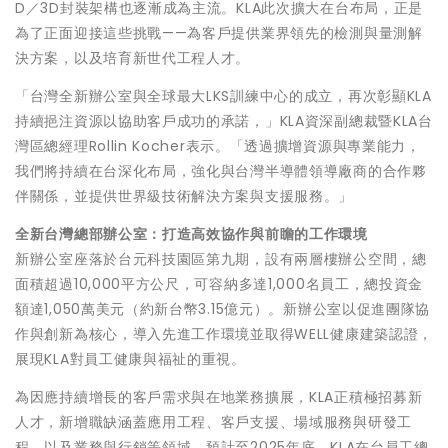
D／3D封裝架構也逐漸成為主流。KLA此次擴大在台布局，正是
為了正面迎接這些挑戰——為客戶提供業界領先的檢測與量測解
決方案，以及培育新世代工程人才。
「台灣全新辦公室與全球最大LKS訓練中心的成立，再次彰顯KLA
持續挹注資源以協助客戶成功的承諾，」KLA資深副總裁暨KLA台
灣區總經理Rollin Kocher表示。「透過擴增資源與專業能力，
我們將持續在台深化布局，強化與台灣半導體領導廠商的合作夥
伴關係，並提供世界級技術解決方案與支援服務。」
全新台灣總部辦公室：打造高效協作與前瞻的工作環境
新辦公室座落於台元科技園區第九期，設有兩層樓辦公空間，總
面積超過10,000平方公尺，可容納多達1,000名員工，總投資金
額達1,050萬美元（約新台幣3.15億元）。新辦公室以促進團隊協
作與創新為核心，導入先進工作環境並取得WELL健康建築認證，
展現KLA對員工健康與福祉的重視。
為因應持續增長的客戶需求與在地業務擴展，KLA正積極招募新
人才，新增職缺涵蓋應用工程、客戶支援、場域服務與研發工
程，以及業務與行銷等領域。預計至2025年底，KLA在台員工總