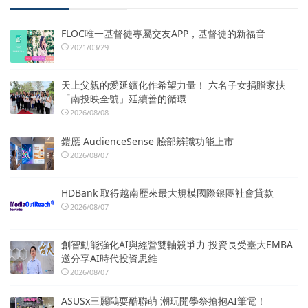
FLOC唯一基督徒專屬交友APP，基督徒的新福音
2021/03/29
天上父親的愛延續化作希望力量！ 六名子女捐贈家扶
「南投映全號」延續善的循環
2026/08/08
鎧應 AudienceSense 臉部辨識功能上市
2026/08/07
HDBank 取得越南歷來最大規模國際銀團社會貸款
2026/08/07
創智動能強化AI與經營雙軸競爭力 投資長受臺大EMBA
邀分享AI時代投資思維
2026/08/07
ASUSx三麗鷗耍酷聯萌 潮玩開學祭搶抱AI筆電！