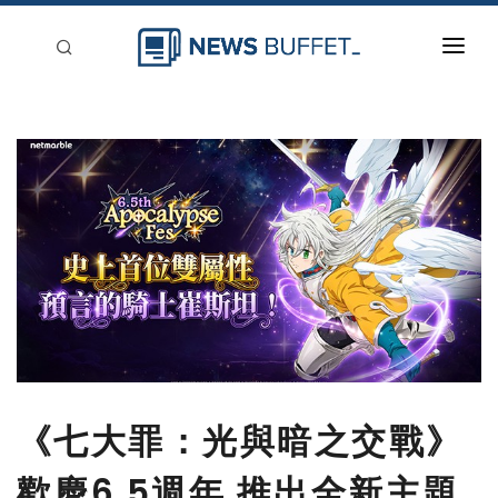
回到首頁
新聞稿分類
登入
刊登
《七大罪：光與暗之交戰》
歡慶6.5週年 推出全新主題