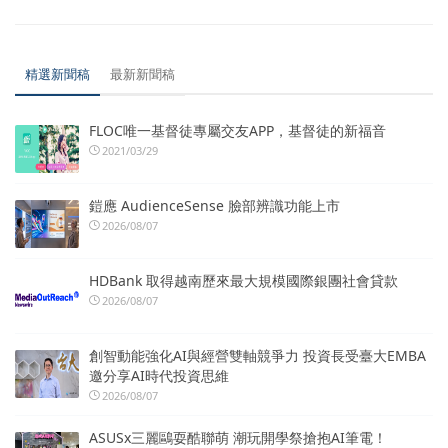
精選新聞稿
最新新聞稿
FLOC唯一基督徒專屬交友APP，基督徒的新福音
2021/03/29
鎧應 AudienceSense 臉部辨識功能上市
2026/08/07
HDBank 取得越南歷來最大規模國際銀團社會貸款
2026/08/07
創智動能強化AI與經營雙軸競爭力 投資長受臺大EMBA
邀分享AI時代投資思維
2026/08/07
ASUSx三麗鷗耍酷聯萌 潮玩開學祭搶抱AI筆電！