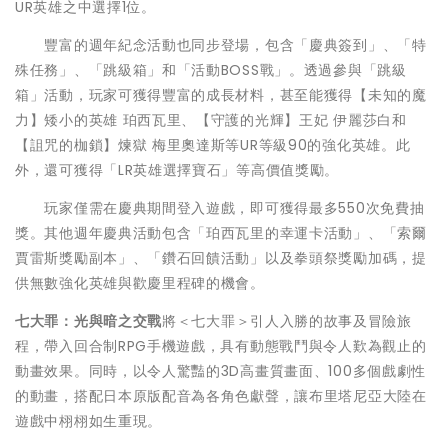
UR英雄之中選擇1位。
豐富的週年紀念活動也同步登場，包含「慶典簽到」、「特
殊任務」、「跳級箱」和「活動BOSS戰」。透過參與「跳級
箱」活動，玩家可獲得豐富的成長材料，甚至能獲得【未知的魔
力】矮小的英雄 珀西瓦里、【守護的光輝】王妃 伊麗莎白和
【詛咒的枷鎖】煉獄 梅里奧達斯等UR等級90的強化英雄。此
外，還可獲得「LR英雄選擇寶石」等高價值獎勵。
玩家僅需在慶典期間登入遊戲，即可獲得最多550次免費抽
獎。其他週年慶典活動包含「珀西瓦里的幸運卡活動」、「索爾
賈雷斯獎勵副本」、「鑽石回饋活動」以及拳頭祭獎勵加碼，提
供無數強化英雄與歡慶里程碑的機會。
七大罪：光與暗之交戰
將＜七大罪＞引人入勝的故事及冒險旅
程，帶入回合制RPG手機遊戲，具有動態戰鬥與令人歎為觀止的
動畫效果。同時，以令人驚豔的3D高畫質畫面、100多個戲劇性
的動畫，搭配日本原版配音為各角色獻聲，讓布里塔尼亞大陸在
遊戲中栩栩如生重現。