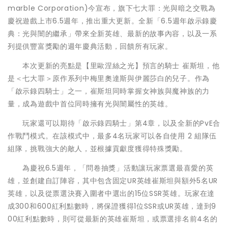
marble Corporation)今宣布，旗下七大罪：光與暗之交戰為
慶祝遊戲上市6.5週年，推出重大更新。全新「6.5週年啟示錄慶
典：光與闇的繼承」帶來全新英雄、最新的故事內容，以及一系
列提供豐富獎勵的週年慶典活動，回饋所有玩家。
本次更新的亮點是【里歐涅絲之光】預言的騎士 崔斯坦，他
是＜七大罪＞原作系列中梅里奧達斯與伊麗莎白的兒子。作為
「啟示錄四騎士」之一，崔斯坦同時掌握女神族與魔神族的力
量，成為遊戲中首位同時擁有光與闇屬性的英雄。
玩家還可以期待「啟示錄四騎士」第4章，以及全新的PvE合
作戰鬥模式。在該模式中，最多4名玩家可以各自使用 2 組隊伍
組隊，挑戰強大的敵人，並根據貢獻度獲得特殊獎勵。
為慶祝6.5週年，「問卷抽獎」活動讓玩家票選最喜愛的英
雄，並創建自訂陣容，其中包含固定UR英雄崔斯坦與額外5名UR
英雄，以及從票選決賽入圍者中選出的15位SSR英雄。玩家在達
成300和600紅利點數時，將保證獲得1位SSR或UR英雄，達到9
00紅利點數時，則可從最新的英雄崔斯坦，或票選排名前4名的