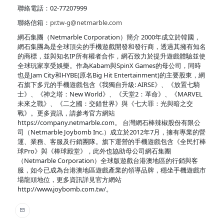
聯絡電話：02-77207999
聯絡信箱：
pr.tw-g@netmarble.com
網石集團（Netmarble Corporation）簡介 2000年成立於韓國，
網石集團為是全球頂尖的手機遊戲開發和發行商，透過其擁有知名
的商標，並與知名IP所有權者合作，網石致力於提升遊戲體驗並使
全球玩家享受娛樂。作為Kabam與SpinX Games的母公司，同時
也是Jam City和HYBE(原名Big Hit Entertainment)的主要股東，網
石旗下多元的手機遊戲包含《我獨自升級: AIRSE》、《放置七騎
士》、《神之塔：New World》、《天堂2：革命》、《MARVEL
未來之戰》、《二之國：交錯世界》與《七大罪：光與暗之交
戰》。更多資訊，請參考官方網站
https://company.netmarble.com。 台灣網石棒辣椒股份有限公
司（Netmarble Joybomb Inc.）成立於2012年7月，擁有專業的營
運、業務、客服及行銷團隊。旗下運營的手機遊戲包含《全民打棒
球Pro》與《棒球殿堂》，此外也協助母公司網石集團
（Netmarble Corporation）全球版遊戲台港澳地區的行銷與客
服，如今已成為台港澳地區遊戲產業的領導品牌，穩坐手機遊戲市
場龍頭地位，更多資訊詳見官方網站
http://www.joybomb.com.tw/。