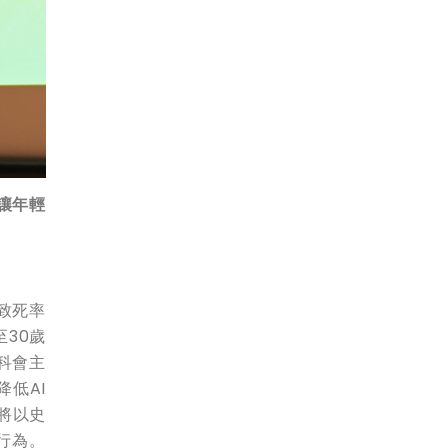
讓年輕
致死率
30歲
科會主
低AI
將以史
行為。