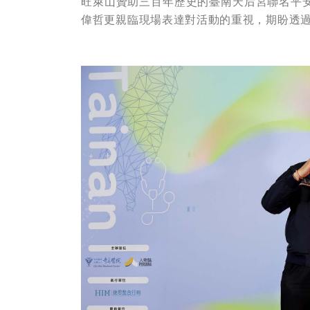
旺萊山贊助三百年歷史的臺南天后宮聯名平
偉哲更親臨現場表達對活動的重視，期盼透