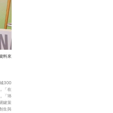
資料來
300
，「在
「18
關鍵策
創生與