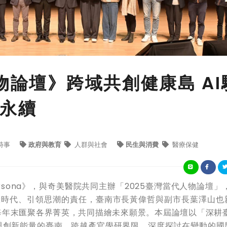
物論壇》跨域共創健康島 AI
永續
時事
政府與教育
人群與社會
民生與消費
醫療保健
ona》，與奇美醫院共同主辦「2025臺灣當代人物論壇」，
錄時代、引領思潮的責任，臺南市長黃偉哲與副市長葉澤山也
年末匯聚各界菁英，共同描繪未來願景。本屆論壇以「深耕臺
與創新能量的臺南，跨越產官學研界限，深度探討在變動的國