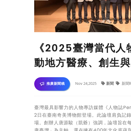
《2025臺灣當代人
動地方醫療、創生與
Nov 24,2025
新聞
新聞
推廣新聞稿
臺灣最具影響力的人物專訪媒體《人物誌Pers
2日在臺南奇美博物館登場。此論壇肩負記
場。創辦人唐源駿（凱爺）強調，論壇旨在每
康臺灣」為主軸，選在擁有400年文化底蘊