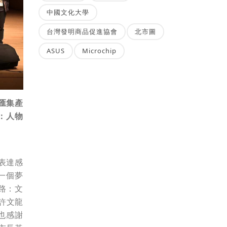
中國文化大學
台灣發明商品促進協會
北市圖
ASUS
Microchip
匯集產
：人物
表達感
一個夢
路：文
許文龍
也感謝