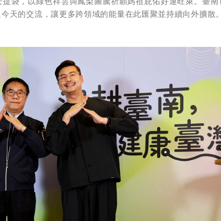
安提袋，以綠色祥雲與鳳梨圖騰祈願媽祖庇佑好運旺萊。臺南
過今天的交流，讓更多跨領域的能量在此匯聚並持續向外擴散