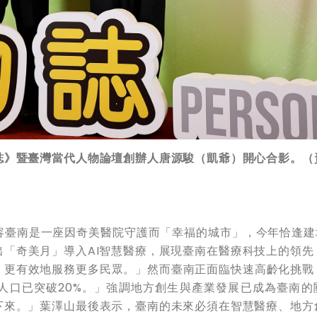
誌》暨臺灣當代人物論壇創辦人唐源駿（凱爺）開心合影。（
臺南是一座因奇美醫院守護而「幸福的城市」，今年恰逢建城
「奇美月」導入AI智慧醫療，展現臺南在醫療科技上的領先
更有效地服務更多民眾。」然而臺南正面臨快速高齡化挑戰，
高齡人口已突破20%。」強調地方創生與產業發展已成為臺南的
下來。」葉澤山最後表示，臺南的未來必須在智慧醫療、地方