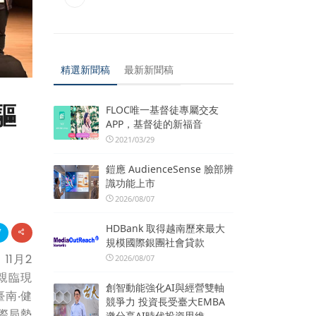
精選新聞稿
最新新聞稿
驅
FLOC唯一基督徒專屬交友
APP，基督徒的新福音
2021/03/29
鎧應 AudienceSense 臉部辨
識功能上市
2026/08/07
HDBank 取得越南歷來最大
規模國際銀團社會貸款
11月2
2026/08/07
親臨現
創智動能強化AI與經營雙軸
南‧健
競爭力 投資長受臺大EMBA
際局勢
邀分享AI時代投資思維