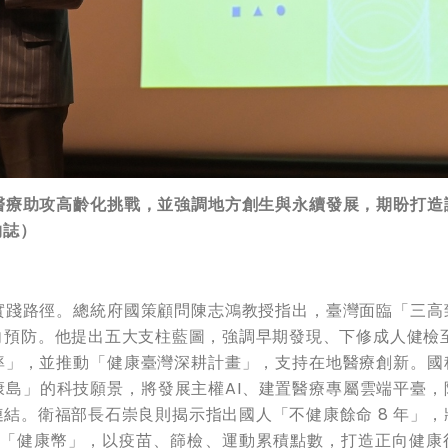
醫療助攻高齡化挑戰，並強調地方創生與永續發展，期盼打造
物誌）
實踐路徑。總統府國策顧問陳志鴻教授指出，臺灣面臨「三高
預防。他提出五大支柱藍圖，強調早期發現、下修成人健檢至
率」，並推動「健康臺灣深耕計畫」，支持在地醫療創新。國
島」的科技願景，將發展主權AI、建置醫療專屬雲端平臺，降
結。衛福部長石崇良則揭示指出國人「不健康餘命 8 年」，
動「健康幣」，以疫苗、篩檢、運動累積點數，打造正向健康