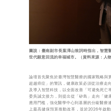
圖說：
臺南副市長葉澤山致詞時指出，智慧
世代願意回流的幸福城市。
（資料來源：人
論壇首先聚焦於臺灣智慧醫療的國家戰略與
超越癌症」的警訊，健康政策必須從治療走向
及導入智慧科技，以全面改善「可避免死亡
委吳誠文接力，則提出從「矽島」走向「健康
應用門檻，強化醫學中心到基層的分級醫療連
上最高健保預算推動改革，並於2026年啟