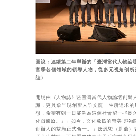
圖說：連續第二年舉辦的「臺灣當代人物論
官學各個領域的領導人物，從多元視角剖析
誌）
開場由《人物誌》暨臺灣當代人物論壇創辦
謝，更具象呈現創辦人許文龍一生所追求的
想，希望有朝一日能夠為這個社會留一些長
化跟醫療。』」如今，文化象徵的奇美博物館
創辦人的雙願正式合一。」唐源駿（凱爺）表