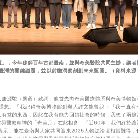
壇」，今年移師百年古都臺南，並與奇美醫院共同主辦，講者
臺灣的關鍵議題，並以前瞻洞察刻劃未來藍圖。（資料來源
人唐源駿（凱爺）致詞，他首先向奇美醫療體系與奇美博物館
理想。「我記得奇美博物館創辦人許文龍曾說：『我一直有
久有益的東西，因此在我有能力回饋社會的時候，我想了兩條
與醫療精神的「奇美月」在此相會，「近60年，我們終於讓
示，能在臺南與大家共同迎來2025人物誌論壇相當難得，