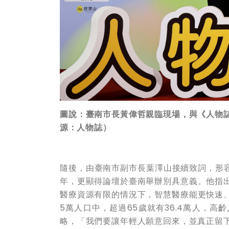
圖說：臺南市長黃偉哲親臨現場，與《人物
源：人物誌）
隨後，由臺南市副市長葉澤山接續致詞，形容
年，更顯得論壇於臺南舉辦別具意義。他指出
醫療資源有限的情況下，智慧醫療能更快速、
5萬人口中，超過65歲就有36.4萬人，
略，「我們要讓年輕人願意回來，並真正留