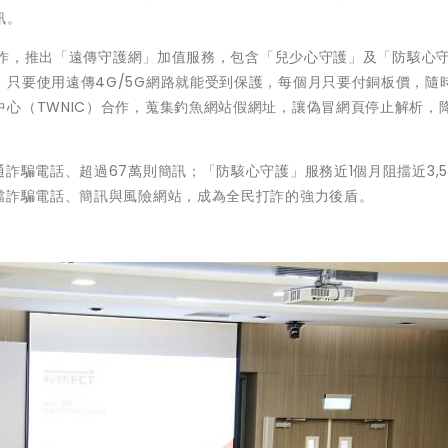
訊。
t合作，推出「遠傳守護網」加值服務，包含「兒少心守護」及「防駭心
只要使用遠傳4G/5G網路就能受到保護，每個月只要付銅板價，隨
心（TWNIC）合作，蒐集釣魚網站假網址，讓偽冒網頁停止解析，
詐騙電話、超過67萬則簡訊；「防駭心守護」服務近1個月阻擋近3,5
擋詐騙電話、簡訊與風險網站，成為全民打詐的強力後盾。