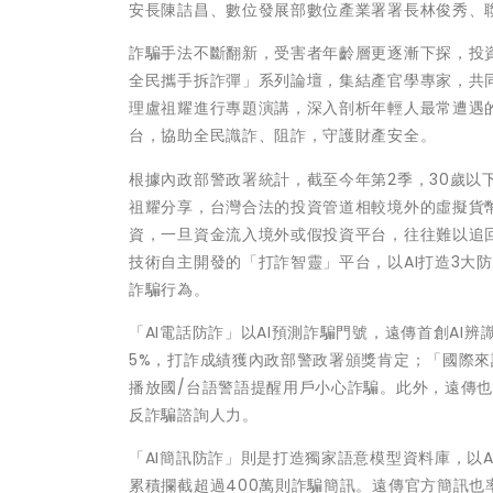
安長陳詰昌、數位發展部數位產業署署長林俊秀、
詐騙手法不斷翻新，受害者年齡層更逐漸下探，投
全民攜手拆詐彈」系列論壇，集結產官學專家，共
理盧祖耀進行專題演講，深入剖析年輕人最常遭遇
台，協助全民識詐、阻詐，守護財產安全。
根據內政部警政署統計，截至今年第2季，30歲
祖耀分享，台灣合法的投資管道相較境外的虛擬貨
資，一旦資金流入境外或假投資平台，往往難以追
技術自主開發的「打詐智靈」平台，以AI打造3大防
詐騙行為。
「AI電話防詐」以AI預測詐騙門號，遠傳首創AI
5%，打詐成績獲內政部警政署頒獎肯定；「國際來
播放國/台語警語提醒用戶小心詐騙。此外，遠傳也
反詐騙諮詢人力。
「AI簡訊防詐」則是打造獨家語意模型資料庫，以A
累積攔截超過400萬則詐騙簡訊。遠傳官方簡訊也