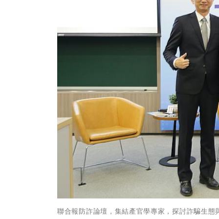
聯合報防詐論壇，集結產官學專家，探討詐騙生態