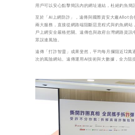
用戶可以安心點擊簡訊內的網址連結，杜絕釣魚簡
至於「AI上網防詐」，遠傳與國際資安大廠Allo
兩大服務，直接從網路端阻斷惡意程式與釣魚網站，
戶上網安全嚴格把關。遠傳也與政府台灣網路資訊中
眾誤連風險。
遠傳「打詐智靈」成果斐然，平均每月攔阻近12萬通
次的風險網站。遠傳運用AI技術與大數據，全力阻