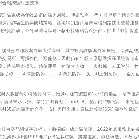
聯合報總編輯王茂臻。
資詐騙更成為年輕族群的最大風險。聯合報今（25）日舉辦「撕開詐
同探討詐騙生態與防堵策略。論壇特別邀請遠傳電信網路技術暨營運
的投資詐騙，並分享遠傳以電信核心技術結合AI技術，推出「打詐智靈
以下族群已成詐欺案件最大受害群，其中投資詐騙案件量居冠。遠傳副總
幣交易所，可操作的金額偏低，因此仍有年輕人寧願選擇高風險管道
回，造成重大損失。遠傳運用「遠傳大人物」（大數據、人工智慧、
詐防線：「AI電話防詐」、「AI簡訊防詐」及「AI上網防詐」，全方
辨識與大數據分析特徵資料庫，預測可疑門號並於2小時內斷話，精準度
話語音警示服務」專門辨識冒充「+886 9」發話的詐騙電話，來電
與165反詐騙專線合作，安排專門客服人員協助接聽165詐騙查詢電話
I技術搭配關鍵字分析，主動攔截九成詐騙簡訊。2022年底服務上線
率先業界採用以888開頭的6位數短碼，辨識度高、無法偽造、不易被