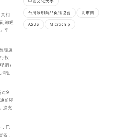
中國文化大學
台灣發明商品促進協會
北市圖
團真相
群副總經
ASUS
Microchip
」平
經理盧
進行投
物聯網）
位攔阻
高達9
接通前即
，擴充
後，已
冒名，