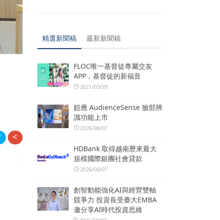
精選新聞稿
最新新聞稿
FLOC唯一基督徒專屬交友
APP，基督徒的新福音
2021/03/29
鎧應 AudienceSense 臉部辨
識功能上市
2026/08/07
HDBank 取得越南歷來最大
規模國際銀團社會貸款
2026/08/07
創智動能強化AI與經營雙軸
競爭力 投資長受臺大EMBA
邀分享AI時代投資思維