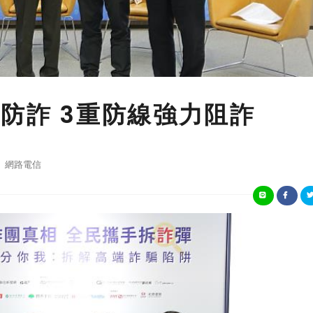
」防詐 3重防線強力阻詐
網路電信