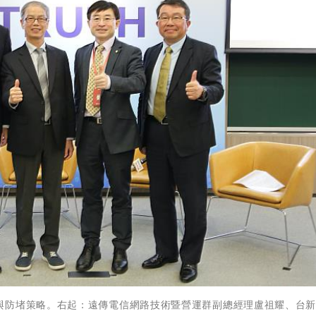
與防堵策略。右起：遠傳電信網路技術暨營運群副總經理盧祖耀、台