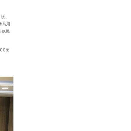
守護」
時為用
降低民
00萬