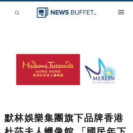
回到首頁
新聞稿分類
登入
刊登
默林娛樂集團旗下品牌香港
杜莎夫人蠟像館 「國民年下