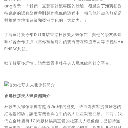
ang表示：「我們一直豐富韓流專區的體驗，很感謝
丁海寅
把對
待戲劇的認真態度帶到製作蠟像的過程中，相信他的加入無疑是
對推動本地旅遊業和亞洲文化的一大助力。」
丁海寅將於今年12月進駐香港杜莎夫人蠟像館，與他的摯友李鍾
碩和曾合作主演《當你熟睡時》的裴秀智在韓流專區等待粉絲HA
EINESS到訪。
欲了解更多詳情，請留意香港杜莎夫人蠟像館的社交平台。
香港杜莎夫人蠟像館簡介
杜莎夫人蠟像館擁有超過250年的歷史，致力為賓客提供難忘的
紅地毯體驗，讓您有機會與心中的名人巨星親密互動。目前，我
們在全球擁有 17 間默林娛樂直營的杜莎夫人蠟像館，已招待過