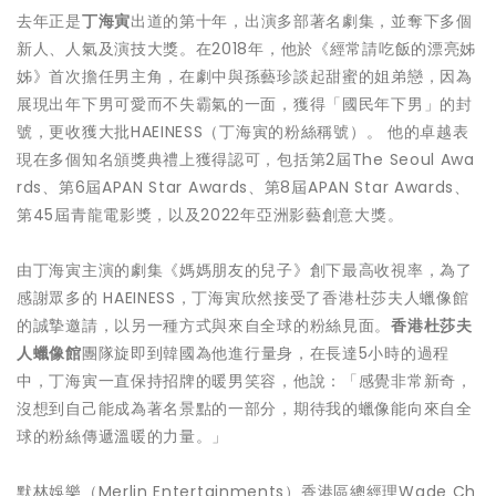
去年正是
丁海寅
出道的第十年，出演多部著名劇集，並奪下多個
新人、人氣及演技大獎。在2018年，他於《經常請吃飯的漂亮姊
姊》首次擔任男主角，在劇中與孫藝珍談起甜蜜的姐弟戀，因為
展現出年下男可愛而不失霸氣的一面，獲得「國民年下男」的封
號，更收獲大批HAEINESS（丁海寅的粉絲稱號）。 他的卓越表
現在多個知名頒獎典禮上獲得認可，包括第2屆The Seoul Awa
rds、第6屆APAN Star Awards、第8屆APAN Star Awards、
第45屆青龍電影獎，以及2022年亞洲影藝創意大獎。
由丁海寅主演的劇集《媽媽朋友的兒子》創下最高收視率，為了
感謝眾多的 HAEINESS，丁海寅欣然接受了香港杜莎夫人蠟像館
的誠摯邀請，以另一種方式與來自全球的粉絲見面。
香港杜莎夫
人蠟像館
團隊旋即到韓國為他進行量身，在長達5小時的過程
中，丁海寅一直保持招牌的暖男笑容，他說：「感覺非常新奇，
沒想到自己能成為著名景點的一部分，期待我的蠟像能向來自全
球的粉絲傳遞溫暖的力量。」
默林娛樂（Merlin Entertainments）香港區總經理Wade Ch