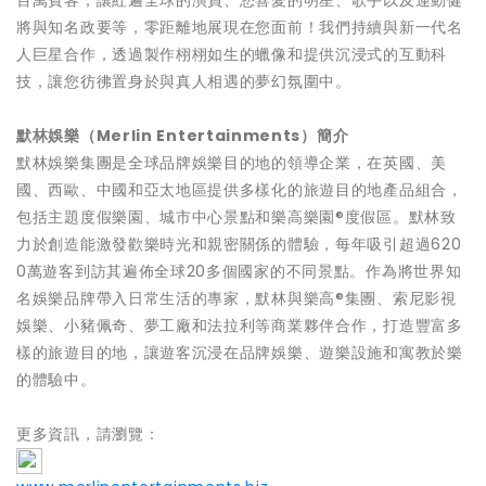
百萬賓客，讓紅遍全球的演員、您喜愛的明星、歌手以及運動健
將與知名政要等，零距離地展現在您面前！我們持續與新一代名
人巨星合作，透過製作栩栩如生的蠟像和提供沉浸式的互動科
技，讓您彷彿置身於與真人相遇的夢幻氛圍中。
默林娛樂（
Merlin Entertainments
）簡介
默林娛樂集團是全球品牌娛樂目的地的領導企業，在英國、美
國、西歐、中國和亞太地區提供多樣化的旅遊目的地產品組合，
包括主題度假樂園、城市中心景點和樂高樂園®度假區。默林致
力於創造能激發歡樂時光和親密關係的體驗，每年吸引超過620
0萬遊客到訪其遍佈全球20多個國家的不同景點。作為將世界知
名娛樂品牌帶入日常生活的專家，默林與樂高®集團、索尼影視
娛樂、小豬佩奇、夢工廠和法拉利等商業夥伴合作，打造豐富多
樣的旅遊目的地，讓遊客沉浸在品牌娛樂、遊樂設施和寓教於樂
的體驗中。
更多資訊，請瀏覽：