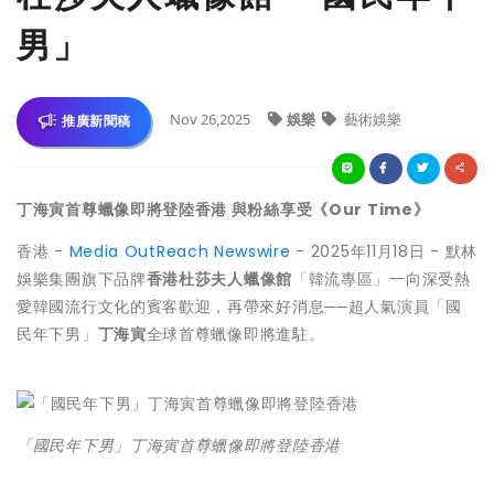
男」
Nov 26,2025
娛樂
藝術娛樂
推廣新聞稿
丁海寅首尊蠟像即將登陸香港 與粉絲享受《Our Time》
香港 -
Media OutReach Newswire
- 2025年11月18日 - 默林
娛樂集團旗下品牌
香港杜莎夫人蠟像館
「韓流專區」一向深受熱
愛韓國流行文化的賓客歡迎，再帶來好消息──超人氣演員「國
民年下男」
丁海寅
全球首尊蠟像即將進駐。
「國民年下男」丁海寅首尊蠟像即將登陸香港