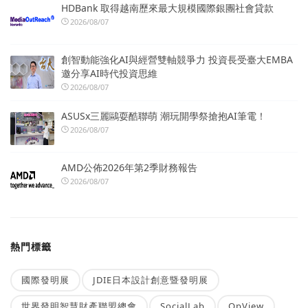
HDBank 取得越南歷來最大規模國際銀團社會貸款
2026/08/07
創智動能強化AI與經營雙軸競爭力 投資長受臺大EMBA
邀分享AI時代投資思維
2026/08/07
ASUSx三麗鷗耍酷聯萌 潮玩開學祭搶抱AI筆電！
2026/08/07
AMD公佈2026年第2季財務報告
2026/08/07
熱門標籤
國際發明展
JDIE日本設計創意暨發明展
世界發明智慧財產聯盟總會
SocialLab
OpView