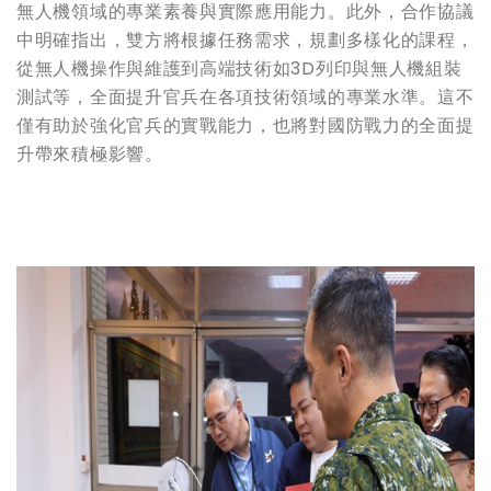
無人機領域的專業素養與實際應用能力。此外，合作協議
中明確指出，雙方將根據任務需求，規劃多樣化的課程，
從無人機操作與維護到高端技術如3D列印與無人機組裝
測試等，全面提升官兵在各項技術領域的專業水準。這不
僅有助於強化官兵的實戰能力，也將對國防戰力的全面提
升帶來積極影響。