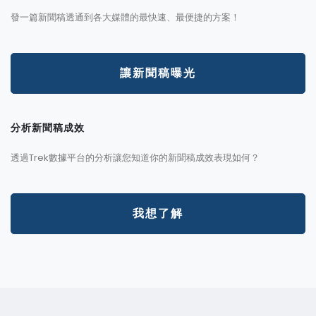
發一篇新聞稿透通到各大媒體的最快速、最便捷的方案！
讓新聞稿曝光
分析新聞稿成效
透過Trek數據平台的分析讓您知道你的新聞稿成效表現如何？
我想了解