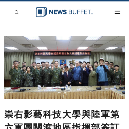
回到首頁
新聞稿分類
登入
刊登
崇右影藝科技大學與陸軍第
六軍團關渡地區指揮部簽訂