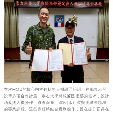
本次MOU的核心內容包括無人機證照培訓、在職專班開
設等多項合作計畫。崇右大學將根據關指部的需求，設計
涵蓋無人機操作、維護保養、3D列印組裝與測試等領域
的專業課程。這些課程將結合實務操作，旨在提升官兵在