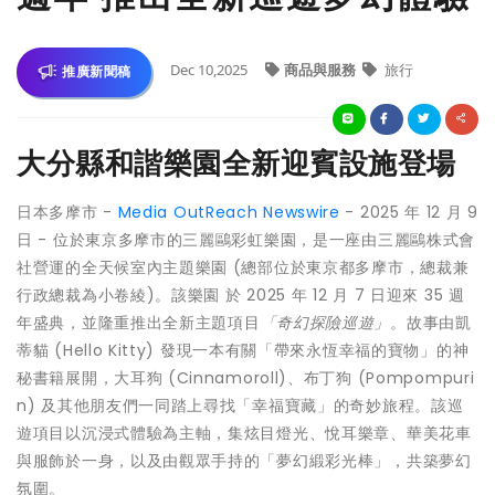
Dec 10,2025
商品與服務
旅行
推廣新聞稿
大分縣和諧樂園全新迎賓設施登場
日本多摩市 -
Media OutReach Newswire
- 2025 年 12 月 9
日 - 位於東京多摩市的三麗鷗彩虹樂園，是一座由三麗鷗株式會
社營運的全天候室內主題樂園 (總部位於東京都多摩市，總裁兼
行政總裁為小卷綾)。該樂園 於 2025 年 12 月 7 日迎來 35 週
年盛典，並隆重推出全新主題項目
「奇幻探險巡遊」
。故事由凱
蒂貓 (Hello Kitty) 發現一本有關「帶來永恆幸福的寶物」的神
秘書籍展開，大耳狗 (Cinnamoroll)、布丁狗 (Pompompuri
n) 及其他朋友們一同踏上尋找「幸福寶藏」的奇妙旅程。該巡
遊項目以沉浸式體驗為主軸，集炫目燈光、悅耳樂章、華美花車
與服飾於一身，以及由觀眾手持的「夢幻緞彩光棒」，共築夢幻
氛圍。