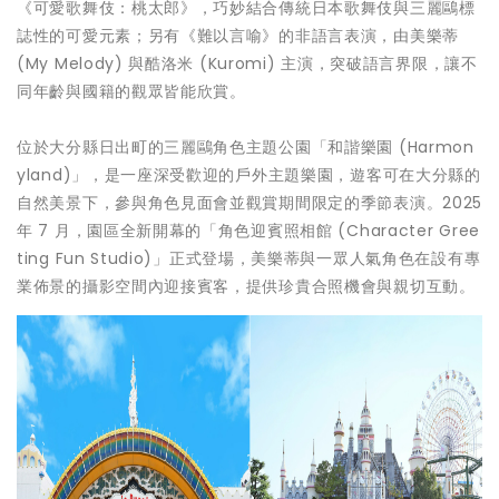
《可愛歌舞伎：桃太郎》，巧妙結合傳統日本歌舞伎與三麗鷗標
誌性的可愛元素；另有《難以言喻》的非語言表演，由美樂蒂
(My Melody) 與酷洛米 (Kuromi) 主演，突破語言界限，讓不
同年齡與國籍的觀眾皆能欣賞。
位於大分縣日出町的三麗鷗角色主題公園「和諧樂園 (Harmon
yland)」，是一座深受歡迎的戶外主題樂園，遊客可在大分縣的
自然美景下，參與角色見面會並觀賞期間限定的季節表演。2025
年 7 月，園區全新開幕的「角色迎賓照相館 (Character Gree
ting Fun Studio)」正式登場，美樂蒂與一眾人氣角色在設有專
業佈景的攝影空間內迎接賓客，提供珍貴合照機會與親切互動。