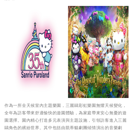
作為一所全天候室內主題樂園，三麗鷗彩虹樂園無懼天候變化，
全年為訪客帶來舒適愉快的遊園體驗，為家庭帶來安心無憂的遊
園選擇。園內精心打造多元表演與主題設施，引領訪客進入三麗
鷗角色的繽紛世界。其中包括由凱蒂貓劇團傾情演出的音樂劇