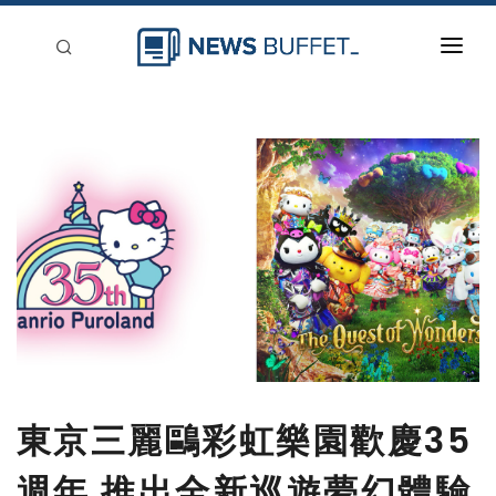
回到首頁
新聞稿分類
登入
刊登
東京三麗鷗彩虹樂園歡慶35
週年 推出全新巡遊夢幻體驗