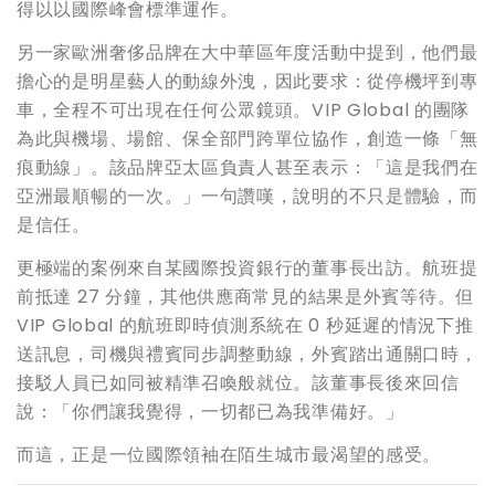
得以以國際峰會標準運作。
另一家歐洲奢侈品牌在大中華區年度活動中提到，他們最
擔心的是明星藝人的動線外洩，因此要求：從停機坪到專
車，全程不可出現在任何公眾鏡頭。VIP Global 的團隊
為此與機場、場館、保全部門跨單位協作，創造一條「無
痕動線」。該品牌亞太區負責人甚至表示：「這是我們在
亞洲最順暢的一次。」一句讚嘆，說明的不只是體驗，而
是信任。
更極端的案例來自某國際投資銀行的董事長出訪。航班提
前抵達 27 分鐘，其他供應商常見的結果是外賓等待。但
VIP Global 的航班即時偵測系統在 0 秒延遲的情況下推
送訊息，司機與禮賓同步調整動線，外賓踏出通關口時，
接駁人員已如同被精準召喚般就位。該董事長後來回信
說：「你們讓我覺得，一切都已為我準備好。」
而這，正是一位國際領袖在陌生城市最渴望的感受。