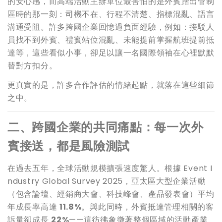
的安心感，而高端活動主辦單位最害怕的是外賓踏出管制
區時的那一刻：司機不在、行程不清楚、指標混亂、語言
溝通受阻。許多跨國企業回憶過負面經驗，例如：接駁人
員找不到外賓、禮賓站位混亂、未能提前掌握航班提前抵
達等，這些看似小事，卻足以讓一名國際領袖在心裡默默
替對方扣分。
更真實的是，許多合作評估的情緒起點，就落在這些細節
之中。
二、跨國企業的共同痛點：每一次外
賓接送，都是風險測試
在過去五年，全球活動規模擴張速度驚人。根據 Event I
ndustry Global Survey 2025，亞太區大型企業活動
（包含論壇、經銷商大會、科技峰會、產品發表會）平均
年成長率高達
11.8%
。與此同時，外賓抵達管理相關的客
訴量卻成長
22%
——這彷彿象徵著整個區域的活動產業