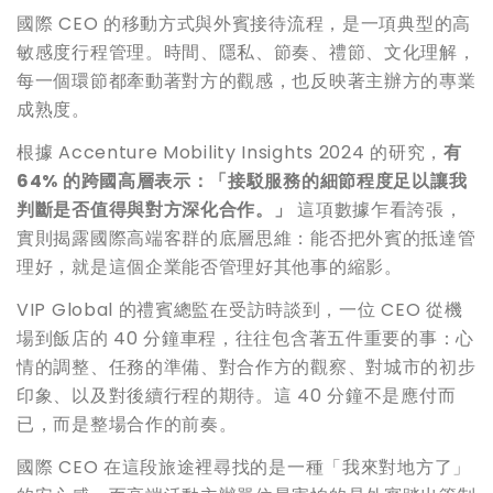
國際 CEO 的移動方式與外賓接待流程，是一項典型的高
敏感度行程管理。時間、隱私、節奏、禮節、文化理解，
每一個環節都牽動著對方的觀感，也反映著主辦方的專業
成熟度。
根據 Accenture Mobility Insights 2024 的研究，
有
64% 的跨國高層表示：「接駁服務的細節程度足以讓我
判斷是否值得與對方深化合作。」
這項數據乍看誇張，
實則揭露國際高端客群的底層思維：能否把外賓的抵達管
理好，就是這個企業能否管理好其他事的縮影。
VIP Global 的禮賓總監在受訪時談到，一位 CEO 從機
場到飯店的 40 分鐘車程，往往包含著五件重要的事：心
情的調整、任務的準備、對合作方的觀察、對城市的初步
印象、以及對後續行程的期待。這 40 分鐘不是應付而
已，而是整場合作的前奏。
國際 CEO 在這段旅途裡尋找的是一種「我來對地方了」