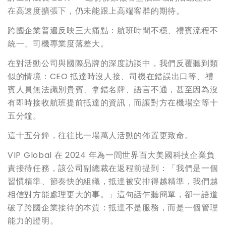
在高速度擴張下，仍未能跟上高端客群的期待。
跨國企業普遍反映三大痛點：航班時間不穩、禮賓流程不
統一、司機專業度落差大。
在對活動公司與國際品牌的深度訪談中，我們反覆聽到類
似的情境：CEO 抵達時沒人接、司機在錯誤出口等、禮
賓人員無法識別貴賓、拿錯名牌、語言不通，甚至因為沒
有即時接收航班提前抵達的資訊，而讓對方在機場空等十
五分鐘。
這十五分鐘，往往比一場萬人活動的佈置更致命。
VIP Global 在 2024 年為一間世界百大美國科技企業負
責接待任務，該公司副總裁在返程前提到：「我們是一個
習慣精準、節奏快的組織，抵達被安排得越精準，我們越
相信對方能處理更大的事。」這句話乍聽簡單，卻一語道
破了跨國企業接待的本質：抵達不是服務，而是一個管理
能力的證明。