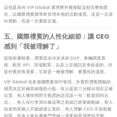
這也是為何 VIP Global 選擇將外賓接駁流程完整制度
化，以國際禮賓標準來管理本地的活動場景。這是一次逆
向推動，也是一次重新定義。
五、國際禮賓的人性化細節：讓 CEO
感到「我被理解了」
從技術邏輯看，禮賓是由冷冰冰的 SOP、車輛調度系
統、航班 API、現場配置，以及上百個訊息串組成的。但
從外賓的角度看，它卻是一種被理解、被重視的溫度。
VIP Global 在多個國際案例中發現，外賓對禮賓體驗的
感受決定於極其細微的小點：有人提前三分鐘出現在正確
位置、有人懂得用對方熟悉的語言說一句「歡迎回到台
北」、有人在行李滑出輸送帶之前就已經掌握動線，有人
知道明星藝人不能經過公眾區，有人理解 CEO 不喜歡被
拍照，也有人會在專車門旁做一道柔和而清楚的手勢。