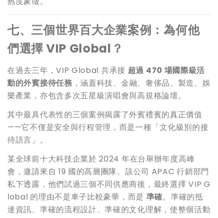
熟度象徵。
七、三個世界百大企業案例：為何他
們選擇 VIP Global？
在過去三年，VIP Global 共承接
超過 470 場國際級活
動的外賓接待任務
，涵蓋科技、金融、奢侈品、製造、娛
樂產業，亦包含多次五星級演唱會與高規格論壇。
其中最具代表性的三個案例揭露了外賓禮賓的真正價值
——它不僅是安全與行程管理，而是一種「文化級別的接
待語言」。
某全球前十大科技企業於 2024 年在台舉辦年度高峰
會，邀請來自 19 國的高層團隊。該公司 APAC 行銷部門
私下透露，他們試過三個不同供應商後，最終選擇 VIP G
lobal 的理由不是車子比較豪華，而是
準確
。準確的抵
達資訊、準確的流程設計、準確的文化理解，使整個活動