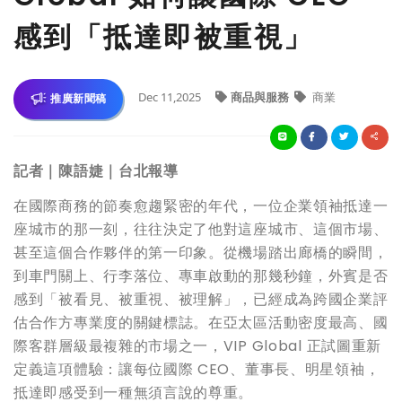
感到「抵達即被重視」
Dec 11,2025
商品與服務
商業
推廣新聞稿
記者｜陳語婕｜台北報導
在國際商務的節奏愈趨緊密的年代，一位企業領袖抵達一
座城市的那一刻，往往決定了他對這座城市、這個市場、
甚至這個合作夥伴的第一印象。從機場踏出廊橋的瞬間，
到車門關上、行李落位、專車啟動的那幾秒鐘，外賓是否
感到「被看見、被重視、被理解」，已經成為跨國企業評
估合作方專業度的關鍵標誌。在亞太區活動密度最高、國
際客群層級最複雜的市場之一，VIP Global 正試圖重新
定義這項體驗：讓每位國際 CEO、董事長、明星領袖，
抵達即感受到一種無須言說的尊重。