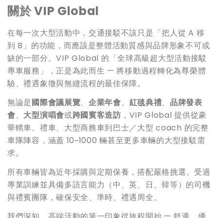
關於 VIP Global
在每一次大型活動中，交通接駁不該只是「把人從 A 移
到 B」的功能，而應該是整體活動質感與品牌形象不可或
缺的一部分。VIP Global 的「全球高級超大型活動接駁
專車服務」，正是為此而生 — 將移動過程轉化為尊榮體
驗、禮遇象徵與無縫流程的最佳保障。
無論是
國際會議展覽
、
企業年會
、
紅毯典禮
、
品牌發表
會
、
大型演唱會
或
跨國賓客造訪
，VIP Global 提供從豪
華轎車、禮車、大型商務車到巴士／大型 coach 的完整
車隊陣容，涵蓋 10~1000 輛甚至更多車輛的大型接駁需
求。
所有車輛皆為近年採購與定期保養，搭配嚴格挑選、受過
專業訓練並具備多語言能力（中、英、日、韓等）的司機
與禮賓團隊，確保安全、準時、禮遇周全。
我們深知，高端活動的第一印象從旅程開始 — 舒適、優