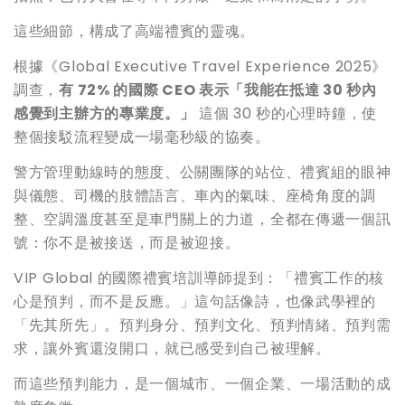
這些細節，構成了高端禮賓的靈魂。
根據《Global Executive Travel Experience 2025》
調查，
有 72% 的國際 CEO 表示「我能在抵達 30 秒內
感覺到主辦方的專業度。」
這個 30 秒的心理時鐘，使
整個接駁流程變成一場毫秒級的協奏。
警方管理動線時的態度、公關團隊的站位、禮賓組的眼神
與儀態、司機的肢體語言、車內的氣味、座椅角度的調
整、空調溫度甚至是車門關上的力道，全都在傳遞一個訊
號：你不是被接送，而是被迎接。
VIP Global 的國際禮賓培訓導師提到：「禮賓工作的核
心是預判，而不是反應。」這句話像詩，也像武學裡的
「先其所先」。預判身分、預判文化、預判情緒、預判需
求，讓外賓還沒開口，就已感受到自己被理解。
而這些預判能力，是一個城市、一個企業、一場活動的成