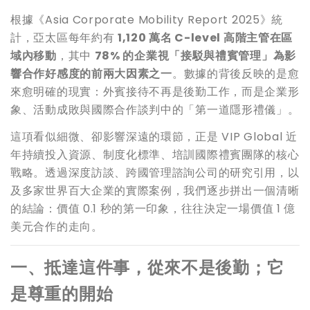
根據《Asia Corporate Mobility Report 2025》統
計，亞太區每年約有
1,120 萬名 C-level 高階主管在區
域內移動
，其中
78% 的企業視「接駁與禮賓管理」為影
響合作好感度的前兩大因素之一
。數據的背後反映的是愈
來愈明確的現實：外賓接待不再是後勤工作，而是企業形
象、活動成敗與國際合作談判中的「第一道隱形禮儀」。
這項看似細微、卻影響深遠的環節，正是 VIP Global 近
年持續投入資源、制度化標準、培訓國際禮賓團隊的核心
戰略。透過深度訪談、跨國管理諮詢公司的研究引用，以
及多家世界百大企業的實際案例，我們逐步拼出一個清晰
的結論：價值 0.1 秒的第一印象，往往決定一場價值 1 億
美元合作的走向。
一、抵達這件事，從來不是後勤；它
是尊重的開始