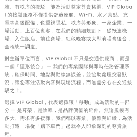
雅、有秩序的接駁，能為活動奠定尊貴格調。VIP Globa
l 的接駁服務不僅提供舒適座艙、Wi-Fi、水／茶點、充
電等高級配備，也重視隱私、秩序與形象。一家企業、一
場活動、上百位賓客，在我們的精細規劃下，從抵達機
場、入住飯店、前往會場、紅毯晚宴或大型演唱會後台，
全程統一調度。
對主辦單位而言，VIP Global 不只是交通供應商，而是
一個「隱形後台」 — 我們的專業團隊與即時任務管理系
統，確保時間、地點與動線無誤差，並協助處理突發狀
況，讓您專注活動內容與現場流程，而無需分心在交通接
駁之上。
選擇 VIP Global，代表選擇讓「移動」成為活動的一部
分 — 是尊榮，是效率，是品牌價值的延伸。無論規模有
多大、需求有多複雜，我們都以專業、優雅與細緻，為活
動打造一場從「踏下車門」起就令人印象深刻的尊貴旅
程。