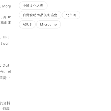
中國文化大學
 Morp
台灣發明商品促進協會
北市圖
合，為HP
力。藉由運
ASUS
Microchip
。HPE
twar
 Dat
線運作。同
隔離環境中
性的資料
小時高