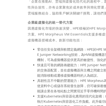
「企業在推動AI、雲端與虛擬化現代化的過程中
性與合規性，亦有企業聚焦於成本效率與簡化營運」，H
雲端服務組合，協助客戶解決關鍵IT挑戰，讓他們
企業級虛擬化的統一替代方案
因應虛擬化市場的快速演變，HPE積極於HPE Mor
方案。HPE Morpheus VM Essentials
虛擬機器授權成本。創新功能包括：
零信任安全架構與軟體定義網路：HPE於HPE Morpheu
E Juniper Networking技術，為
機制，可為虛擬機器提供更高的敏捷性、強化
快速且可靠的網路佈建能力：HPE Juniper Networ
的交換器配置，並在虛擬機器與主機之間建立順
能消除移動或遷移虛擬機器時的人為錯誤。
具韌性且不中斷的營運能力：HPE Morphe
使資料中心或儲存系統發生故障，仍可確保都會區內的關鍵
能讓企業在各地站點之間實現近乎零停機時間
支援Kubernetes與容器化應用的現代化架構：HPE
執行Kubernetes與容器化工作負載。此