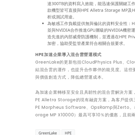
達300TB的資料寫入效能，能迅速保護關鍵
款機型皆可直接與HPE Alletra Storage
析或測試用途。
為敏感工作負載提供無與倫比的資料安全性：HPE與AM
並與NVIDIA合作推進GPU層級的NVIDI
造先進的內部威脅防護機制，並透過在HPE Private C
加密，協助受監管產業符合相關合規要求。
HPE加速企業導入混合雲營運模式
GreenLake的更新包括CloudPhysics Plus、
結混合雲的運作，也提升合作夥伴的能見度。這些更
與價值創造方式，降低總營運成本。
為加速企業轉移至安全且具韌性的混合雲解決方案，HPE Fina
PE Alletra Storage的現有融資方案，為客
PE Morpheus Software、OpsRamp與Zerto
orage MP X10000）最高可享10％的優惠，
GreenLake
HPE