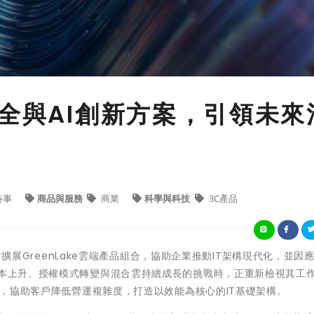
安全與AI創新方案，引領未來
時事
商品與服務
商業
科學與科技
3C產品
E: HPE）宣布擴展GreenLake雲端產品組合，協助企業推動IT架構現代化，並
成本上升、授權模式轉變與混合雲持續成長的挑戰時，正重新檢視其工
工具，協助客戶降低營運複雜度，打造以效能為核心的IT基礎架構。