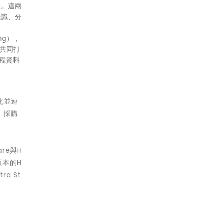
失。這兩
於鑑識、分
ng），
伴共同打
持全程資料
簡化並連
、採購
are與H
版本的H
ra St