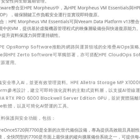
、安全性與生命週期管理。
re整合至HPE Morpheus中，為HPE Morpheus VM Essentials與HPE
料保護（CDP），確保關鍵工作負載安全運行並實現即時復原。
E Morpheus VM Essentials可與Veeam Data Platform v13整
ition等私有雲環境中的VM，提供基於虛擬機器管理程式的映像層級備份與快速復原能
境中提升資料保護力與營運持續性。
過HPE OpsRamp Software推動跨網路與運算領域的全堆疊AIOps策略
are與HPE Zerto Software可單獨部署，亦可搭配HPE CloudOps Sof
資源運用。
入AI，並更有效管理資料。HPE Alletra Storage MP X10000
 Data Platform參考設計，建立可即時強化資料的主動式資料層，以支援AI管
A RTX PRO 6000 Blackwell Server Edition GPU，並於實體
rprise軟體，以及可簡化AI營運的工具。
資料保護與安全功能，包括：
reOnce5720與7700是全新的次世代備份設備，專為提供高效能且具韌
量，全快閃型的7700是市面上最快速的縱向擴展備份系統之一，可提供每