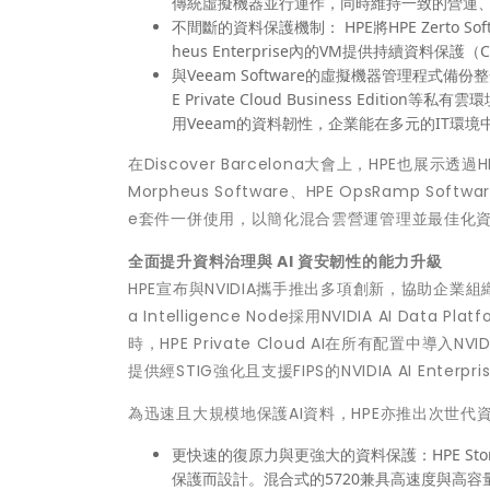
傳統虛擬機器並行運作，同時維持一致的營運
不間斷的資料保護機制： HPE將HPE Zerto Softwa
heus Enterprise內的VM提供持續資
與Veeam Software的虛擬機器管理程式備份整合：HP
E Private Cloud Business Ed
用Veeam的資料韌性，企業能在多元的IT環
在Discover Barcelona大會上，HPE也展示透
Morpheus Software、HPE OpsRamp Softw
e套件一併使用，以簡化混合雲營運管理並最佳化
全面提升資料治理與 AI 資安韌性的能力升級
HPE宣布與NVIDIA攜手推出多項創新，協助企業組織安全導
a Intelligence Node採用NVIDIA AI
時，HPE Private Cloud AI在所有配置中導入NVIDI
提供經STIG強化且支援FIPS的NVIDIA AI Ente
為迅速且大規模地保護AI資料，HPE亦推出次世代
更快速的復原力與更強大的資料保護：HPE Sto
保護而設計。混合式的5720兼具高速度與高容