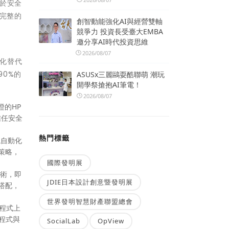
於安全
供完整的
創智動能強化AI與經營雙軸
競爭力 投資長受臺大EMBA
邀分享AI時代投資思維
2026/08/07
擬化替代
90%的
ASUSx三麗鷗耍酷聯萌 潮玩
開學祭搶抱AI筆電！
2026/08/07
驗證的HP
信任安全
熱門標籤
實現自動化
策略，
國際發明展
技術，即
JDIE日本設計創意暨發明展
e搭配，
世界發明智慧財產聯盟總會
理程式上
用程式與
SocialLab
OpView