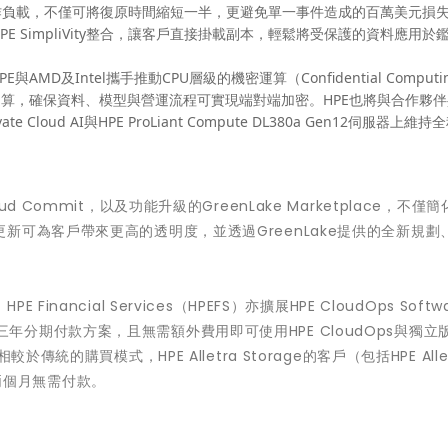
工作負載，不僅可將復原時間縮短一半，更避免單一事件造成的百萬美元損
 MP及HPE SimpliVity整合，讓客戶直接掛載副本，輕鬆將受保護的資料應用
D及Intel攜手推動CPU層級的機密運算（Confidential Computi
A機密運算，確保資料、模型與營運流程可實現端對端加密。HPE也將與合作夥
loud AI與HPE ProLiant Compute DL380a Gen12伺服器上維
Cloud Commit，以及功能升級的GreenLake Marketplace，不僅
新可為客戶帶來更高的透明度，並透過GreenLake提供的全新規劃
ncial Services（HPEFS）亦擴展HPE CloudOps Softw
戶提供三年分期付款方案，且無需額外費用即可使用HPE CloudOps與獨立
。相較於傳統的購買模式，HPE Alletra Storage的客戶（包括HPE Allet
且前兩個月無需付款。