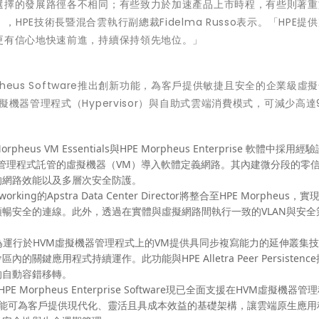
，選擇的發展路徑各不相同；有些致力於加速產品上市時程，有些則著重
PE技術長暨混合雲執行副總裁Fidelma Russo表示。「HPE提
更有信心地快速前進，持續保持領先地位。」
pheus Software推出創新功能，為客戶提供敏捷且安全的企業級虛
支援多種虛擬機器管理程式（Hypervisor）與自助式雲端消費模式，可減少高達
s VM Essentials與HPE Morpheus Enterprise 軟體中採用經
HVM虛擬機器管理程式託管的虛擬機器（VM）導入軟體定義網路。其內建微分段的零
的網路效能以及多層次安全防護。
king的Apstra Data Center Director將整合至HPE Morpheus，
暢安全的連線。此外，透過在實體與虛擬網路間執行一致的VLAN與安全
us為運行於HVM虛擬機器管理程式上的VM提供具同步複寫能力的延伸叢集
應用程式持續運作。此功能與HPE Alletra Peer Persistenc
的自動容錯移轉。
 Morpheus Enterprise Software現已全面支援在HVM虛擬機器管
升級功能可為客戶提供現代化、靈活且具成本效益的基礎架構，讓雲端原生應