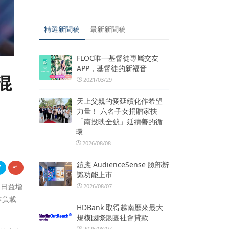
精選新聞稿
最新新聞稿
FLOC唯一基督徒專屬交友
APP，基督徒的新福音
混
2021/03/29
天上父親的愛延續化作希望
力量！ 六名子女捐贈家扶
「南投映全號」延續善的循
環
2026/08/08
鎧應 AudienceSense 臉部辨
識功能上市
因應日益增
2026/08/07
作負載
HDBank 取得越南歷來最大
規模國際銀團社會貸款
2026/08/07