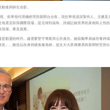
活動後與師生合影。
電視、前華視代理總經理與新聞台台長，現任華視資深製作人、主播及
赴地震災區與國際現場，從北韓到福島，持續記錄世界的真相與人性
進現場、看見真實。
越是動盪的時代，越需要堅守專業與公共責任。她鼓勵學弟妹培養跨
聽見」。她也以自身持續進修為例，從文大大眾傳播系與新聞研究所