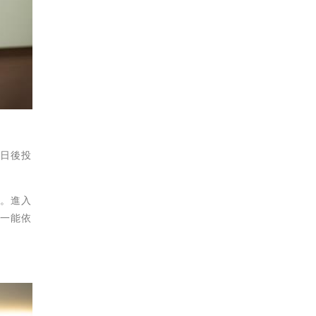
她日後投
情。進入
唯一能依