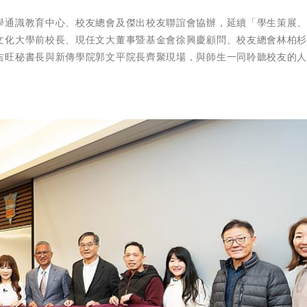
學通識教育中心、校友總會及傑出校友聯誼會協辦，延續「學生策展
文化大學前校長、現任文大董事暨基金會徐興慶顧問、校友總會林柏
吉旺秘書長與新傳學院郭文平院長齊聚現場，與師生一同聆聽校友的