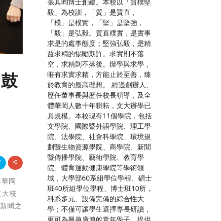
張其昀博士創建。本校以「質樸堅
毅」為校訓，「質」是質直，
「樸」是樸實，「堅」是堅強，
「毅」是弘毅。質直樸實，是實事
求是的處事態度；堅強弘毅，是精
益求精的惕勵期許。求實則不落
空，求精則不落後。辦學與求學，
唯有求實求精，方能止於至善，臻
 鼓
於教育的最高理想。 經過創辦人、
歷任董事長與歷任校長領導，及全
體華岡人數十年耕耘，文大辦學已
具規模。本校現有11個學院，包括
文學院、國際暨外語學院、理工學
院、法學院、社會科學院、環境規
劃暨生物資源學院、商學院、新聞
暨傳播學院、藝術學院、教育學
院、體育運動健康學院等學術領
域，大學部60系組學位學程、碩士
年華岡
班40所組學位學程、博士班10所，
文大校
科系多元、設備完備的綜合性大
的新聞之
學；不僅可讓學生選擇專長研讀，
更可為興趣廣博的青年學子，提供