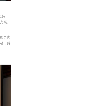
主持
的光亮。
域能力與
出發，持