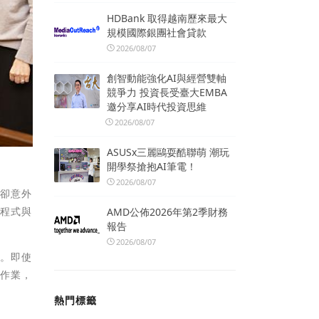
HDBank 取得越南歷來最大
規模國際銀團社會貸款
2026/08/07
創智動能強化AI與經營雙軸
競爭力 投資長受臺大EMBA
邀分享AI時代投資思維
2026/08/07
ASUSx三麗鷗耍酷聯萌 潮玩
開學祭搶抱AI筆電！
2026/08/07
，卻意外
腦程式與
AMD公佈2026年第2季財務
報告
2026/08/07
豔。即使
成作業，
熱門標籤