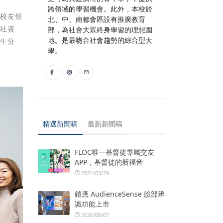
跨領域的學習機會。此外，本校於
、校友領
北、中、南都會區設有推廣教育
杉社資
部，為社會大眾終身學習的理想園
地。是最吻合社會趨勢的綜合型大
人生分
學。
精選新聞稿
最新新聞稿
FLOC唯一基督徒專屬交友
APP，基督徒的新福音
2021/03/29
鎧應 AudienceSense 臉部辨
識功能上市
2026/08/07