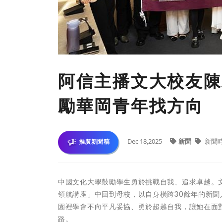
阿信主播文大校友陳
勵華岡青年找方向
Dec 18,2025
新聞
新聞
推廣新聞稿
中國文化大學鼓勵學生勇於挑戰自我、追求卓越。文大
領航講座」中回到母校，以自身橫跨30餘年的新
園裡學會不向平凡妥協、勇於超越自我，讓她在面
路。