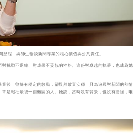
新聞歷程，與師生暢談新聞專業的核心價值與公共責任。
面對挑戰不退縮、對成果不妥協的性格。這份對卓越的執著，也成為
畢業後，曾擁有穩定的教職，卻毅然放棄安穩，只為追尋對新聞的熱
，常是報社最後一個離開的人。她說，當時沒有背景，也沒有捷徑，