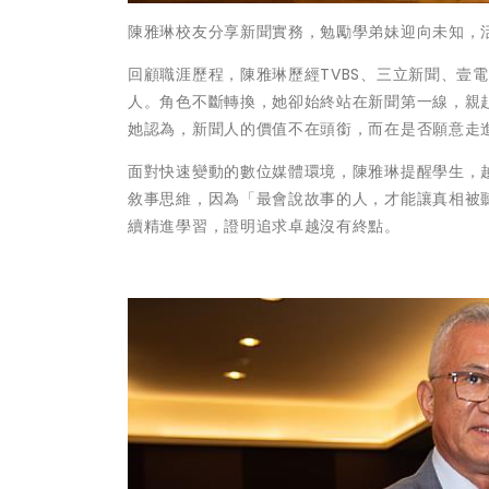
陳雅琳校友分享新聞實務，勉勵學弟妹迎向未知，
回顧職涯歷程，陳雅琳歷經TVBS、三立新聞、壹
人。角色不斷轉換，她卻始終站在新聞第一線，親
她認為，新聞人的價值不在頭銜，而在是否願意走
面對快速變動的數位媒體環境，陳雅琳提醒學生，
敘事思維，因為「最會說故事的人，才能讓真相被
續精進學習，證明追求卓越沒有終點。