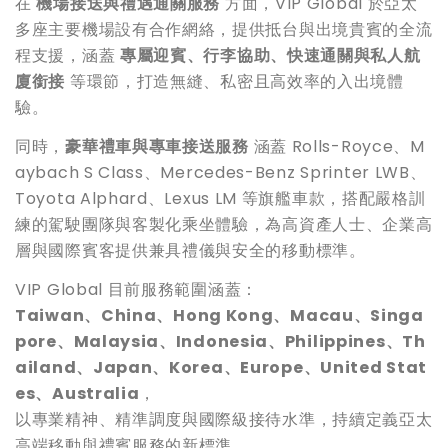
在
機場接送與禮遇通關服務
方面，VIP Global 於亞太
多座主要機場設有合作網絡，提供抵台與出境貴賓的全流
程支援，涵蓋
專屬迎賓、行李協助、快速通關與私人航
廈銜接
等環節，打造無縫、私密且高效率的入出境體
驗。
同時，
豪華禮車與專車接送服務
涵蓋 Rolls-Royce、M
aybach S Class、Mercedes-Benz Sprinter LWB、
Toyota Alphard、Lexus LM 等旗艦車款，搭配嚴格訓
練的駕駛團隊與客製化乘坐體驗，為高資產人士、企業高
層與國際賓客提供兼具禮儀與安全的移動標準。
VIP Global 目前服務範圍涵蓋：
Taiwan
、China、Hong Kong、Macau、Singa
pore、Malaysia、Indonesia、Philippines、Th
ailand、Japan、Korea、Europe、United Stat
es、Australia
，
以專業精神、精準調度與國際級接待水準，持續定義亞太
高端移動與禮賓服務的新標準。