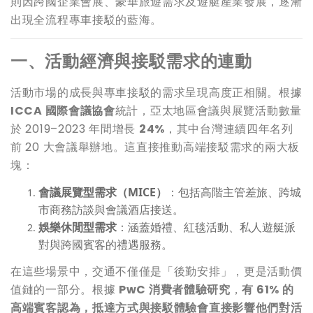
則因跨國企業會展、豪華旅遊需求及遊艇產業發展，逐漸
出現全流程專車接駁的藍海。
一、活動經濟與接駁需求的連動
活動市場的成長與專車接駁的需求呈現高度正相關。根據
ICCA 國際會議協會
統計，亞太地區會議與展覽活動數量
於 2019–2023 年間增長
24%
，其中台灣連續四年名列
前 20 大會議舉辦地。這直接推動高端接駁需求的兩大板
塊：
會議展覽型需求（MICE）
：包括高階主管差旅、跨城
市商務訪談與會議酒店接送。
娛樂休閒型需求
：涵蓋婚禮、紅毯活動、私人遊艇派
對與跨國賓客的禮遇服務。
在這些場景中，交通不僅僅是「後勤安排」，更是活動價
值鏈的一部分。根據
PwC 消費者體驗研究
，
有 61% 的
高端賓客認為，抵達方式與接駁體驗會直接影響他們對活