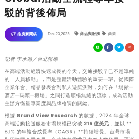
駁的背後佈局
Dec 20,2025
商品與服務
商業
推廣新聞稿
記者 李承翰／台北報導
在高端活動經濟快速成長的今天，交通接駁早已不是單純
的「人員移動」，而是整體活動體驗的重要一環。從國際
企業年會、精品發表會到私人遊艇派對，如何在「場館—
酒店—碼頭—機場」之間打造順暢無縫的流線，成為活動
主辦方衡量專業度與品牌格調的關鍵。
根據
Grand View Research
的數據，2024 年全球
高端活動接送服務市場規模已突破
215 億美元
，並以 **
8.1% 的年複合成長率（CAGR）**持續增長。台灣市場