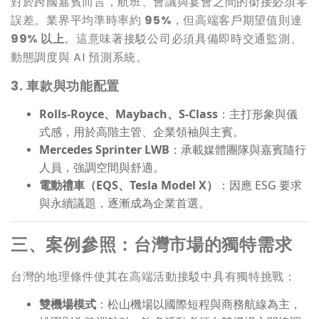
對於跨國嘉賓而言，航班、會議與宴會之間的銜接必須零
誤差。業界平均準時率約
95%
，但高端客戶期望值則達
99% 以上
。這意味著接駁公司必須具備即時交通監測、
動態調度與 AI 預測系統。
3.
車款與功能配置
Rolls-Royce
、Maybach、S-Class
：主打形象與儀
式感，用於高階主管、企業領袖與主賓。
Mercedes Sprinter LWB
：承載媒體團隊與嘉賓隨行
人員，強調空間與舒適。
電動禮車（EQS、Tesla Model X）
：因應 ESG 要求
與永續議題，逐漸成為企業首選。
三、案例參照：台灣市場的獨特需求
台灣的地理條件使其在高端活動接駁中具有獨特挑戰：
雙機場模式
：松山機場以國際短程與商務航線為主，