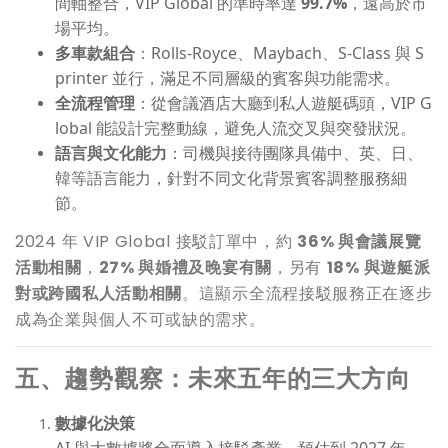
間軸整合，VIP Global 的準時率達
99.7%
，遠高於市
場平均。
多車款組合
：Rolls-Royce、Maybach、S-Class 與 S
printer 並行，滿足不同層級的賓客與功能需求。
全流程管理
：從會議酒店大廳到私人遊艇碼頭，VIP G
lobal 能設計完整動線，避免人流交叉與突發狀況。
語言與文化能力
：司機與接待團隊具備中、英、日、
韓等語言能力，針對不同文化背景賓客調整服務細
節。
2024 年 VIP Global 接駁訂單中，約
36% 與會議展覽
活動相關
，
27% 與婚禮及晚宴有關
，另有
18% 與遊艇派
對或跨國私人活動相關
。這顯示全流程接駁服務正在逐步
成為企業與個人不可或缺的需求。
五、趨勢觀察：未來五年的三大方向
數據化決策