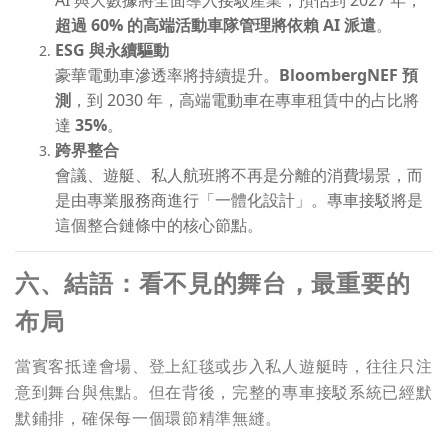
AI 與大數據將全面導入接駁產業，預估到 2027 年，
超過 60% 的高端活動車隊管理將依賴 AI 派遣
。
ESG
與永續驅動
豪華電動車滲透率將持續提升。
BloombergNEF 預
測
，到 2030 年，高端電動車在專車租賃中的占比將
達
35%
。
跨界整合
會議、遊艇、私人航班將不再是分離的消費場景，而
是由專業服務商進行「一體化設計」。專車接駁將是
這個整合鏈條中的核心節點。
六、結語：看不見的舞台，最重要的
布局
當賓客抵達會場、登上紅毯或步入私人遊艇時，往往只注
意到舞台與焦點。但在背後，完整的專車接駁系統已經默
默鋪排，確保每一個環節精準無縫。