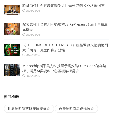
韓國新任駐台代表黃載皓返回母校 巧遇文化大學同窗
2026/08/06
配客嘉推全台首創可循環禮盒 RePresent！滿千再抽萬
元機票
2026/08/06
《THE KING OF FIGHTERS AFK》操控翠綠火焰的格鬥
家「阿修．克里門森」登場
2026/08/06
Microchip攜手美光科技展示高效能PCIe Gen6儲存架
構，滿足AI與資料中心基礎架構需求
2026/08/06
熱門標籤
世界發明智慧財產聯盟總會
台灣發明商品促進協會