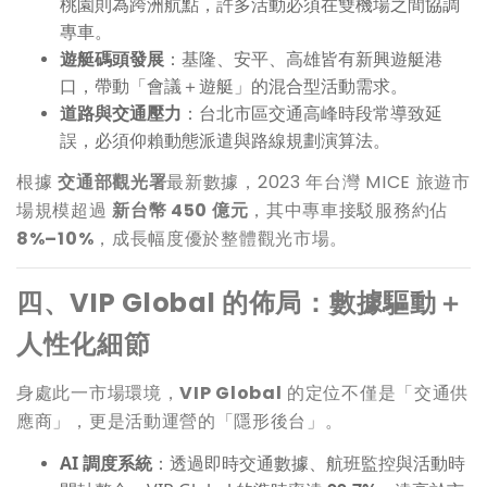
桃園則為跨洲航點，許多活動必須在雙機場之間協調
專車。
遊艇碼頭發展
：基隆、安平、高雄皆有新興遊艇港
口，帶動「會議＋遊艇」的混合型活動需求。
道路與交通壓力
：台北市區交通高峰時段常導致延
誤，必須仰賴動態派遣與路線規劃演算法。
根據
交通部觀光署
最新數據，2023 年台灣 MICE 旅遊市
場規模超過
新台幣 450 億元
，其中專車接駁服務約佔
8%–10%
，成長幅度優於整體觀光市場。
四、VIP Global 的佈局：數據驅動＋
人性化細節
身處此一市場環境，
VIP Global
的定位不僅是「交通供
應商」，更是活動運營的「隱形後台」。
AI
調度系統
：透過即時交通數據、航班監控與活動時