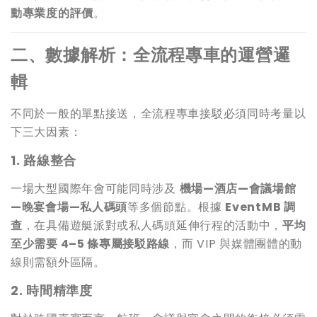
動專業度的評價
。
二、數據解析：全流程專車的運營邏
輯
不同於一般的單點接送，全流程專車接駁必須同時考量以
下三大因素：
1.
路線整合
一場大型國際年會可能同時涉及
機場—酒店—會議場館
—晚宴會場—私人碼頭
等多個節點。根據
EventMB 調
查
，在具備遊艇派對或私人碼頭延伸行程的活動中，
平均
至少需要 4–5 條專屬接駁路線
，而 VIP 與媒體團體的動
線則需額外區隔。
2.
時間精準度