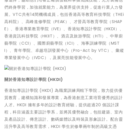
們終身學習，加強就業能力，為業界提供支持，促進行業人力發
展。VTC共有14間機構成員，包括香港高等教育科技學院（THEi
高科院）、高峰進修學院（PEAK）、才晉高等教育學院（SHAP
E）、香港專業教育學院（IVE）、香港知專設計學院（HKDI）、
香港資訊科技學院（HKIIT）、酒店及旅游學院（HTI）、中華廚
藝學院（CCI）、國際廚藝學院（ICI）、海事訓練學院（MST
I）、青年學院、卓越培訓發展中心（Pro-Act by VTC）、彙縱
專業發展中心（IVDC），及展亮技能發展中心。
關於香港知專設計學院 (HKDI)
香港知專設計學院 (HKDI) 為職業訓練局轄下學院，致力提供優
質教育，建構知識和發展專業，為香港創意工業培育優秀的設計
人才。HKDI 擁有多年的設計教育經驗，提供超過20 個設計課
程，科目涵蓋主要設計學系，並將其優勢融合，包括建築、室內
及產品設計、傳意設計、數碼媒體以及時裝及形象設計。配合靈
活升學及高等教育需求，HKDI 學生於修畢兩年制的高級文憑