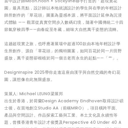
當中設計師Moon.noon × Stickyline聯手打造的「超現實花
園」最具亮點，設計師以本地就讀設計的學生與在學的年輕設計
師所創作的「草花頭」圖案為靈感本源，將平面設計延伸為沉浸
式體驗 —— 觀眾從真實空間步入數碼幻境，隨著中國傳統二十四
節氣穿梭四季——由春綻至冬藏，細味大自然萬千姿態的流轉。
這趟超現實之旅，也呼應著展場中超過100款由本地年輕設計學
生所創作、源自「草花頭」的獨特圖案，如同百花於同一片田野
盛放，萬千姿態卻根植於同一個古老而永生的起點——「艹」。
DesignInspire 2025帶你走進這座由漢字與自然交織的奇幻花
園，讓想像在此無限盛放。
策展人: Michael LEUNG梁展邦
出生於香港，於荷蘭Design Academy Eindhoven取得設計碩
士後，在當地創立Studio AA（前稱MIRO），項目橫跨平面、
產品與空間設計。作品探索工藝與工業、本土文化及永續性等
題，曾獲香港青年設計才俊獎及Perspective 40 Under 40 A