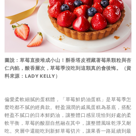
圖說：草莓直接堆成小山！酥香塔皮裡藏著莓果顆粒與杏
仁內餡，酸香層次，草莓季沒吃到這顆真的會後悔。（資
料來源：LADY KELLY）
偏愛柔軟細膩的蛋糕體，「草莓鮮奶油蛋糕」是草莓季怎
麼吃都不膩的經典款。輕盈濕潤的戚風蛋糕為基底，搭配
輕盈不膩口的日本鮮奶油，讓整體口感呈現恰到好處的柔
軟平衡，草莓的酸甜自然融在其中，讓整體風味乾淨又耐
吃。夾層中還能吃到新鮮草莓切片，讓果香一路延續到最