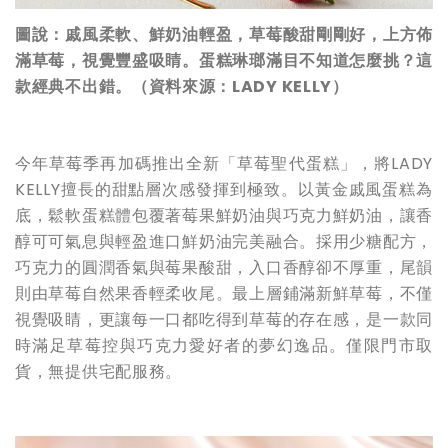
圖說：戚風柔軟、鮮奶油輕盈，草莓酸甜剛剛好，上方佈
滿草莓，視覺豐盛吸睛。蛋糕琳瑯滿目不知道怎麼挑？這
款經典不出錯。（資料來源：LADY KELLY）
今年草莓季再加碼推出全新「草莓聖代蛋糕」，將LADY
KELLY擅長的甜點層次感發揮到極致。以黃金戚風蛋糕為
底，鬆軟蛋糕體包覆著莓果鮮奶油與巧克力鮮奶油，讓香
醇可可氣息與輕盈進口鮮奶油完美融合。採用少糖配方，
巧克力的圓潤香氣與莓果酸甜，入口香醇卻不厚重，尾韻
則由草莓自然果香輕柔收尾。最上層鋪滿新鮮草莓，不僅
視覺吸睛，更讓每一口都吃得到草莓的存在感，是一款同
時滿足草莓控與巧克力愛好者的夢幻逸品。僅限門市取
貨，無提供宅配服務。