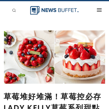
回到首頁
新聞稿分類
登入
刊登
草莓堆好堆滿！草莓控必存
LADY KELLY草莓系列甜點