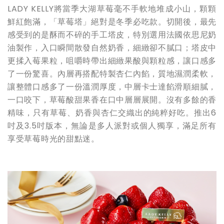
LADY KELLY將當季大湖草莓毫不手軟地堆成小山，顆顆
鮮紅飽滿，「草莓塔」絕對是冬季必吃款。切開後，最先
感受到的是酥而不碎的手工塔皮，特別選用法國依思尼奶
油製作，入口瞬間散發自然奶香，細緻卻不膩口；塔皮中
更揉入莓果粒，咀嚼時帶出細緻果酸與顆粒感，讓口感多
了一份驚喜。內層再搭配特製杏仁內餡，質地濕潤柔軟，
讓整體口感多了一份溫潤厚度，中層卡士達餡滑順細膩，
一口咬下，草莓酸甜果香在口中層層展開。沒有多餘的香
精味，只有草莓、奶香與杏仁交織出的純粹好吃。推出6
吋及3.5吋版本，無論是多人派對或個人獨享，滿足所有
享受草莓時光的甜點迷。