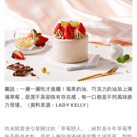
圖說：一層一層吃才過癮！莓果奶油、巧克力奶油加上滿
滿草莓，甜度不高卻很有存在感，每一口都是不同風味接
力登場。（資料來源：LADY KELLY）
尚未開賣便引發關注的「草莓戀人」，絕對是今年草莓季
的高顏值焦點。蛋糕上層與側邊鋪滿當季大湖草莓，顆顆