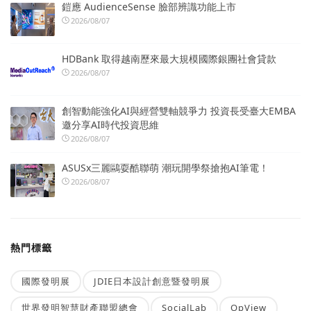
鎧應 AudienceSense 臉部辨識功能上市
2026/08/07
HDBank 取得越南歷來最大規模國際銀團社會貸款
2026/08/07
創智動能強化AI與經營雙軸競爭力 投資長受臺大EMBA
邀分享AI時代投資思維
2026/08/07
ASUSx三麗鷗耍酷聯萌 潮玩開學祭搶抱AI筆電！
2026/08/07
熱門標籤
國際發明展
JDIE日本設計創意暨發明展
世界發明智慧財產聯盟總會
SocialLab
OpView