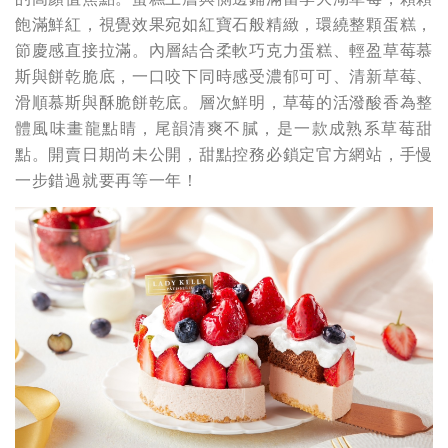
飽滿鮮紅，視覺效果宛如紅寶石般精緻，環繞整顆蛋糕，
節慶感直接拉滿。內層結合柔軟巧克力蛋糕、輕盈草莓慕
斯與餅乾脆底，一口咬下同時感受濃郁可可、清新草莓、
滑順慕斯與酥脆餅乾底。層次鮮明，草莓的活潑酸香為整
體風味畫龍點睛，尾韻清爽不膩，是一款成熟系草莓甜
點。開賣日期尚未公開，甜點控務必鎖定官方網站，手慢
一步錯過就要再等一年！