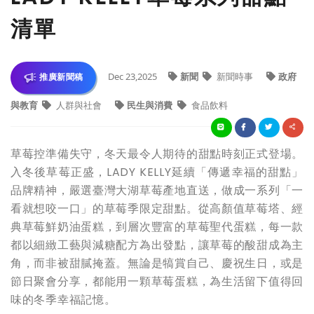
清單
Dec 23,2025
新聞
新聞時事
政府
推廣新聞稿
與教育
人群與社會
民生與消費
食品飲料
草莓控準備失守，冬天最令人期待的甜點時刻正式登場。
入冬後草莓正盛，LADY KELLY延續「傳遞幸福的甜點」
品牌精神，嚴選臺灣大湖草莓產地直送，做成一系列「一
看就想咬一口」的草莓季限定甜點。從高顏值草莓塔、經
典草莓鮮奶油蛋糕，到層次豐富的草莓聖代蛋糕，每一款
都以細緻工藝與減糖配方為出發點，讓草莓的酸甜成為主
角，而非被甜膩掩蓋。無論是犒賞自己、慶祝生日，或是
節日聚會分享，都能用一顆草莓蛋糕，為生活留下值得回
味的冬季幸福記憶。