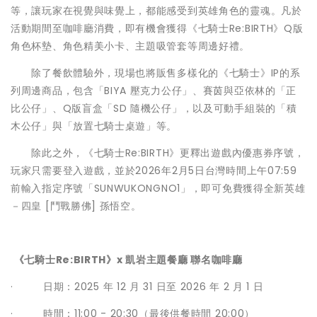
等，讓玩家在視覺與味覺上，都能感受到英雄角色的靈魂。凡於
活動期間至咖啡廳消費，即有機會獲得《七騎士Re:BIRTH》Q版
角色杯墊、角色精美小卡、主題吸管套等周邊好禮。
除了餐飲體驗外，現場也將販售多樣化的《七騎士》IP的系
列周邊商品，包含「BIYA 壓克力公仔」、賽茵與亞依林的「正
比公仔」、Q版盲盒「SD 隨機公仔」，以及可動手組裝的「積
木公仔」與「放置七騎士桌遊」等。
除此之外，《七騎士Re:BIRTH》更釋出遊戲內優惠券序號，
玩家只需要登入遊戲，並於2026年2月5日台灣時間上午07:59
前輸入指定序號「SUNWUKONGNO1」，即可免費獲得全新英雄
－四皇 [鬥戰勝佛] 孫悟空。
《七騎士
Re:BIRTH
》
x
凱岩主題餐廳
聯名咖啡廳
· 日期：2025 年 12 月 31 日至 2026 年 2 月 1 日
· 時間：11:00 - 20:30（最後供餐時間 20:00）