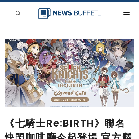
回到首頁
新聞稿分類
登入
刊登
《七騎士Re:BIRTH》聯名
快閃咖啡廳今起登場 官方釋