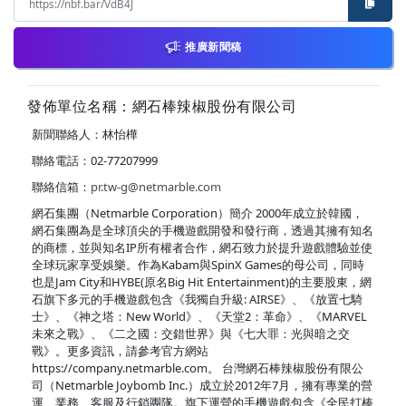
推廣新聞稿
發佈單位名稱：網石棒辣椒股份有限公司
新聞聯絡人：林怡樺
聯絡電話：02-77207999
聯絡信箱：
pr.tw-g@netmarble.com
網石集團（Netmarble Corporation）簡介 2000年成立於韓國，
網石集團為是全球頂尖的手機遊戲開發和發行商，透過其擁有知名
的商標，並與知名IP所有權者合作，網石致力於提升遊戲體驗並使
全球玩家享受娛樂。作為Kabam與SpinX Games的母公司，同時
也是Jam City和HYBE(原名Big Hit Entertainment)的主要股東，網
石旗下多元的手機遊戲包含《我獨自升級: AIRSE》、《放置七騎
士》、《神之塔：New World》、《天堂2：革命》、《MARVEL
未來之戰》、《二之國：交錯世界》與《七大罪：光與暗之交
戰》。更多資訊，請參考官方網站
https://company.netmarble.com。 台灣網石棒辣椒股份有限公
司（Netmarble Joybomb Inc.）成立於2012年7月，擁有專業的營
運、業務、客服及行銷團隊。旗下運營的手機遊戲包含《全民打棒