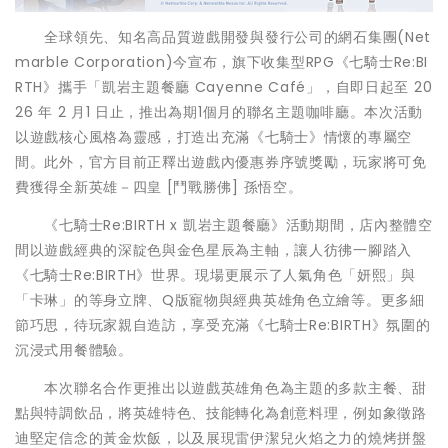
全球領先、知名高品質遊戲開發與發行公司的網石集團(Net
marble Corporation)今宣布，旗下收集型RPG《七騎士Re:BI
RTH》攜手「凱岩主題餐廳 Cayenne Café」，自即日起至 20
26 年 2 月1 日止，推出為期1個月的聯名主題咖啡廳。本次活動
以遊戲核心風格為靈感，打造出充滿《七騎士》情懷的專屬空
間。此外，官方目前正釋出遊戲內優惠券序號獎勵，玩家將可免
費獲得全新英雄－四皇 [鬥戰勝佛] 孫悟空。
《七騎士Re:BIRTH x 凱岩主題餐廳》活動期間，店內整體空
間以遊戲經典的深靛色與金色星辰為主軸，讓人彷彿一腳踏入
《七騎士Re:BIRTH》世界。現場更展示了人氣角色「妍熙」與
「卡琳」的等身立牌、Q版寵物與經典英雄角色立繪等。更多細
節巧思，待玩家親自造訪，享受充滿《七騎士Re:BIRTH》氛圍的
沉浸式用餐體驗。
本次聯名合作更推出以遊戲英雄角色為主題的多款主餐、甜
點與特調飲品，將英雄特色、技能轉化為創意料理，例如象徵路
迪堅定信念的黃金炊飯，以及展現雷伊潔兒火焰之力的燒烤拼盤