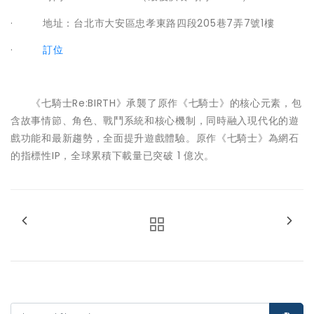
· 地址：台北市大安區忠孝東路四段205巷7弄7號1樓
·
訂位
《七騎士Re:BIRTH》承襲了原作《七騎士》的核心元素，包
含故事情節、角色、戰鬥系統和核心機制，同時融入現代化的遊
戲功能和最新趨勢，全面提升遊戲體驗。原作《七騎士》為網石
的指標性IP，全球累積下載量已突破 1 億次。