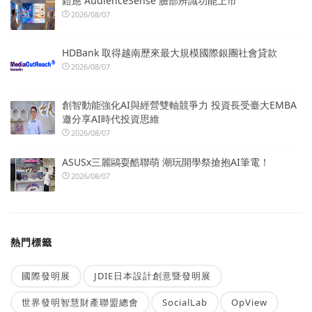
鎧應 AudienceSense 臉部辨識功能上市
2026/08/07
HDBank 取得越南歷來最大規模國際銀團社會貸款
2026/08/07
創智動能強化AI與經營雙軸競爭力 投資長受臺大EMBA
邀分享AI時代投資思維
2026/08/07
ASUSx三麗鷗耍酷聯萌 潮玩開學祭搶抱AI筆電！
2026/08/07
熱門標籤
國際發明展
JDIE日本設計創意暨發明展
世界發明智慧財產聯盟總會
SocialLab
OpView