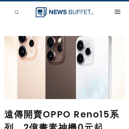
回到首頁
新聞稿分類
登入
刊登
遠傳開賣OPPO Reno15系
列 2億畫素神機0元起