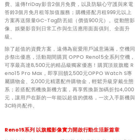
費、遠傳friDay影音2個月免費，以及防駭心守護與來電
答鈴3個月免月租等加值服務；購機搭配月租999元以上
方案再送限量GC-Tag防丟組（價值900元）。從動態影
像、娛樂影音到日常工作與生活應用面面俱到、全面升
級。
除了超值的資費方案，遠傳為寵愛用戶誠意滿滿，空機同
步祭出優惠，活動期間購買 OPPO Reno15全系列空機，
可享最高達8,500元的精品級獨家優惠！購買頂規旗艦 R
eno15 Pro Max，即享回饋2,500元OPPO Watch S專
屬購物金、2,000元精選配件購物金，輕鬆升級穿戴生態
系；若搭配舊機換新機方案，再享舊換新加碼折扣4,000
元，讓用戶在新的一年能以超值的價格，一次入手新機與
3C時尚配件。
Reno15
系列 以旗艦影像實力開啟行動生活新篇章