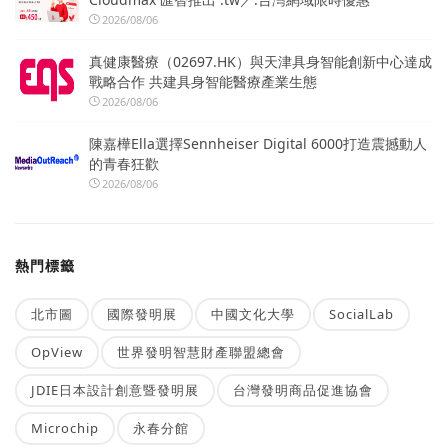
2026/08/06
真健康醫療（02697.HK）與天津具身智能創新中心達成
戰略合作 共建具身智能醫療產業生態
2026/08/06
陳嘉樺Ella選擇Sennheiser Digital 6000打造震撼動人
的青春狂歡
2026/08/06
熱門標籤
北市圖
國際發明展
中國文化大學
SocialLab
OpView
世界發明智慧財產聯盟總會
JDIE日本設計創意暨發明展
台灣發明商品促進協會
Microchip
永春分館