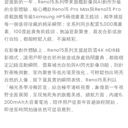
迎接新的一年，Reno15系列帶來旗艦影像與AI創作升級
的全新體驗，核心機款Reno15 Pro Max與Reno15 Pro
搭載旗艦等級Samsung HP5兩億畫素主鏡頭，精準捕捉
每一個值得珍藏的精采瞬間；全系列同步配置5,000萬畫
素、100度超廣角前鏡頭，無論迎新聚會、親友合影或旅
行自拍，都能輕鬆入鏡、不漏精彩。
在影像創作體驗上，Reno15系列支援超防震4K HDR錄
影模式，讓用戶即使在郊外旅遊或身處熱鬧慶典，都能穩
定記錄流動瞬間。螢幕補光自拍與AI閃光影像功能，則針
對夜晚倒數、室內聚會等低光場景強化，可輕鬆拍出明亮
自然的人像，留下最真實的瞬間表情。Reno15系列以
「極光美學冷雕匠造」結合極窄邊框視覺，象徵新一年視
野全面展開，呈現無死角的旗艦美感。續航方面，內建6,
200mAh大容量電池，陪伴用戶從新年首趟旅程開始，
即使長時間拍攝依然可從容應對。