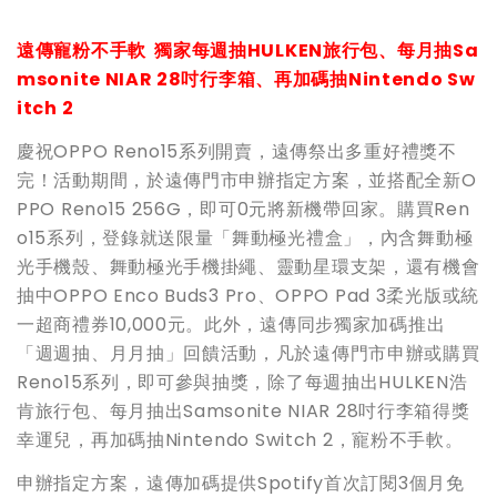
遠傳寵粉不手軟 獨家每週抽HULKEN旅行包、每月抽Sa
msonite NIAR 28吋行李箱、再加碼抽Nintendo Sw
itch 2
慶祝OPPO Reno15系列開賣，遠傳祭出多重好禮獎不
完！活動期間，於遠傳門市申辦指定方案，並搭配全新O
PPO Reno15 256G，即可0元將新機帶回家。購買Ren
o15系列，登錄就送限量「舞動極光禮盒」，內含舞動極
光手機殼、舞動極光手機掛繩、靈動星環支架，還有機會
抽中OPPO Enco Buds3 Pro、OPPO Pad 3柔光版或統
一超商禮券10,000元。此外，遠傳同步獨家加碼推出
「週週抽、月月抽」回饋活動，凡於遠傳門市申辦或購買
Reno15系列，即可參與抽獎，除了每週抽出HULKEN浩
肯旅行包、每月抽出Samsonite NIAR 28吋行李箱得獎
幸運兒，再加碼抽Nintendo Switch 2，寵粉不手軟。
申辦指定方案，遠傳加碼提供Spotify首次訂閱3個月免