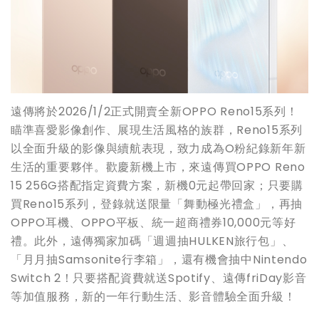
遠傳將於2026/1/2正式開賣全新OPPO Reno15系列！
瞄準喜愛影像創作、展現生活風格的族群，Reno15系列
以全面升級的影像與續航表現，致力成為O粉紀錄新年新
生活的重要夥伴。歡慶新機上市，來遠傳買OPPO Reno
15 256G搭配指定資費方案，新機0元起帶回家；只要購
買Reno15系列，登錄就送限量「舞動極光禮盒」，再抽
OPPO耳機、OPPO平板、統一超商禮券10,000元等好
禮。此外，遠傳獨家加碼「週週抽HULKEN旅行包」、
「月月抽Samsonite行李箱」，還有機會抽中Nintendo
Switch 2！只要搭配資費就送Spotify、遠傳friDay影音
等加值服務，新的一年行動生活、影音體驗全面升級！