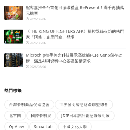
配客嘉推全台首創可循環禮盒 RePresent！滿千再抽萬
元機票
2026/08/06
《THE KING OF FIGHTERS AFK》操控翠綠火焰的格鬥
家「阿修．克里門森」登場
2026/08/06
Microchip攜手美光科技展示高效能PCIe Gen6儲存架
構，滿足AI與資料中心基礎架構需求
2026/08/06
熱門標籤
台灣發明商品促進協會
世界發明智慧財產聯盟總會
北市圖
國際發明展
JDIE日本設計創意暨發明展
OpView
SocialLab
中國文化大學