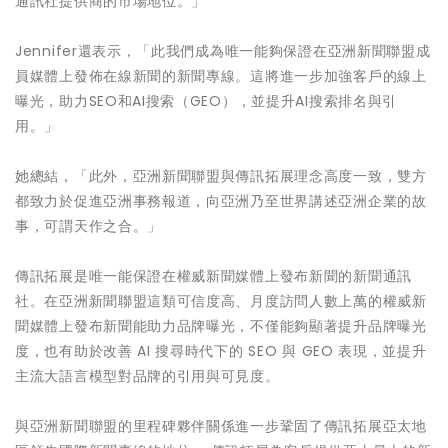
通訊社提供商的市場地位。」
Jennifer還表示，「此我們成為唯一能夠保證在亞洲新聞聯盟成
員媒體上發佈在線新聞的新聞專線。這將進一步加強客戶的線上
曝光，助力SEO和AI搜索（GEO），並提升AI搜索排名與引
用。」
她總結，「此外，亞洲新聞聯盟與傳訊拓展理念高度一致，雙方
都致力於促進亞洲事務報道，向亞洲乃至世界講述亞洲企業的故
事，可謂天作之合。」
傳訊拓展是唯一能保證在權威新聞媒體上發布新聞的新聞通訊
社。在亞洲新聞聯盟這類可信度高、月度訪問人數上萬的權威新
聞媒體上發布新聞能助力品牌曝光，不僅能夠顯著提升品牌曝光
度，也有助於改善 AI 搜尋時代下的 SEO 與 GEO 表現，並提升
主流大語言模型對品牌的引用與可見度。
與亞洲新聞聯盟的里程碑夥伴關係進一步鞏固了傳訊拓展亞太地