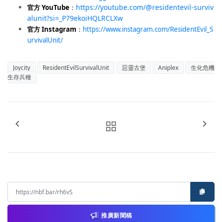
https://youtube.com/@residentevil-surviv
官方 YouTube
：
alunit?si=_P79ekoiHQLRCLXw
官方 Instagram
：
https://www.instagram.com/ResidentEvil_S
urvivalUnit/
Joycity
ResidentEvilSurvivalUnit
惡靈古堡
Aniplex
生化危機
生存兵種
推廣新聞稿