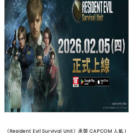
《Resident Evil Survival Unit》承襲 CAPCOM 人氣 I