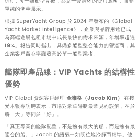
cht，每一類船型背後，都是一套清晰的使用邏輯，而非
單純的奢華展示。
根據 SuperYacht Group 於 2024 年發布的《Global
Yacht Market Intelligence》，企業與品牌用途已成
為高端遊艇包租市場中成長最快的需求來源，年增率超過
19%
。報告同時指出，具備多船型整合能力的營運商，其
企業客戶留存率顯著高於單一船型業者。
艦隊即產品線：VIP Yachts 的結構性
優勢
VIP Global 資深客戶經理
金雅格（Jacob Kim）
在接
受本報專訪時表示，市場對豪華遊艇最常見的誤解，在於
將「大」等同於「好」。
「真正專業的艦隊配置，不是擁有最大的船，而是擁有最
適合的船。」Jacob 的語氣一如既往地冷靜而精準。他