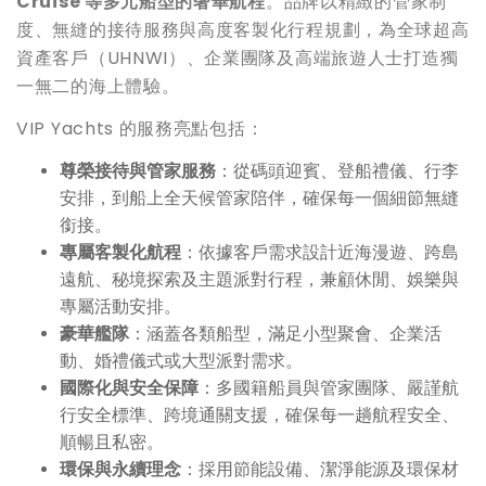
Cruise 等多元船型的奢華航程
。品牌以精緻的管家制
度、無縫的接待服務與高度客製化行程規劃，為全球超高
資產客戶（UHNWI）、企業團隊及高端旅遊人士打造獨
一無二的海上體驗。
VIP Yachts 的服務亮點包括：
尊榮接待與管家服務
：從碼頭迎賓、登船禮儀、行李
安排，到船上全天候管家陪伴，確保每一個細節無縫
銜接。
專屬客製化航程
：依據客戶需求設計近海漫遊、跨島
遠航、秘境探索及主題派對行程，兼顧休閒、娛樂與
專屬活動安排。
豪華艦隊
：涵蓋各類船型，滿足小型聚會、企業活
動、婚禮儀式或大型派對需求。
國際化與安全保障
：多國籍船員與管家團隊、嚴謹航
行安全標準、跨境通關支援，確保每一趟航程安全、
順暢且私密。
環保與永續理念
：採用節能設備、潔淨能源及環保材