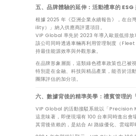
五、品牌體驗的延伸：活動禮車的 ESG
根據 2025 年《亞洲企業永續報告》，在台
ility）」納入供應商評選項目。
VIP Global 率先於 2023 年導入歐規
該公司同時透過車輛再利用管理制度（Fleet Li
持最佳能源效率與外觀形象。
在品牌形象層面，這類綠色禮車政策也已被視為
特別是在金融、科技與精品產業，能否於活動現場
團隊評估的加分項。
六、數據背後的精準美學：禮賓管理的
VIP Global 的活動接駁系統以「Precisi
這意味著，即便現場有 100 台車同時進出
其背後依賴的，是結合 AI 路線優化、雲端