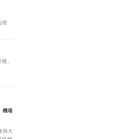
始理
節裡。
、機場
會與大