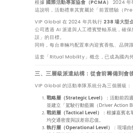
根據
國際活動專案協會（PCMA）
2024
這說明，活動禮車其實屬於「前置體驗（Pre-E
VIP Global 在 2024 年共執行
238 場大型
公司透過 AI 派遣與人工禮賓雙軸系統，
誤」的目標。
同時，每台車輛均配置車內迎賓香氛、品牌
這套「Ritual Mobility」概念，已成
三、三層級派遣結構：從會前籌備到會
VIP Global 的活動車隊系統分為三個層級：
戰略層（Strategic Level）
：活動前四
並建立「駕駛行動藍圖（Driver Action Bl
戰術層（Tactical Level）
：根據嘉賓名單與
均交通密度與誤差容忍值。
執行層（Operational Level）
：現場由指