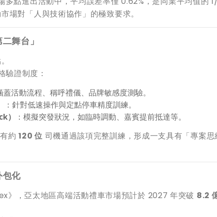
186 場多點進出活動中，平均誤差率僅 0.62%，是同業平均值的 1
動市場對「人與技術協作」的極致要求。
第二舞台」
點。
資格驗證制度：
涵蓋活動流程、稱呼禮儀、品牌敏感度測驗。
）
：針對低速操作與定點停車精度訓練。
eck）
：模擬突發狀況，如臨時調動、嘉賓提前抵達等。
僅有約
120 位
司機通過該項完整訓練，形成一支具有「專案思
外包化
ity Index》，亞太地區高端活動禮車市場預計於 2027 年突破
8.2