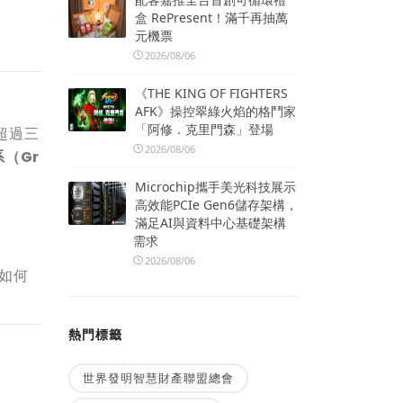
盒 RePresent！滿千再抽萬
元機票
2026/08/06
《THE KING OF FIGHTERS
AFK》操控翠綠火焰的格鬥家
「阿修．克里門森」登場
超過三
2026/08/06
（Gr
Microchip攜手美光科技展示
高效能PCIe Gen6儲存架構，
滿足AI與資料中心基礎架構
需求
2026/08/06
牌如何
熱門標籤
世界發明智慧財產聯盟總會