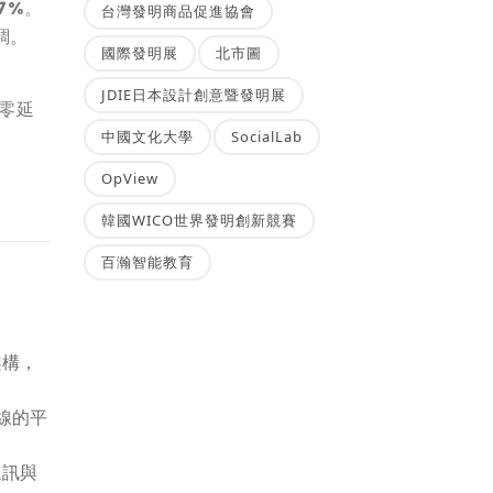
7%
。
台灣發明商品促進協會
調。
國際發明展
北市圖
JDIE日本設計創意暨發明展
零延
中國文化大學
SocialLab
OpView
韓國WICO世界發明創新競賽
百瀚智能教育
架構，
動線的平
通訊與