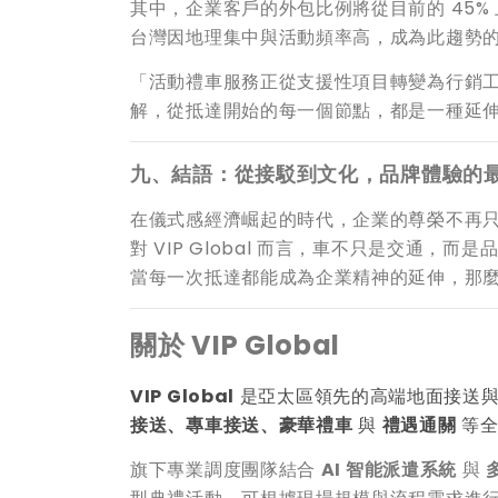
其中，企業客戶的外包比例將從目前的 45% 
台灣因地理集中與活動頻率高，成為此趨勢
「活動禮車服務正從支援性項目轉變為行銷
解，從抵達開始的每一個節點，都是一種延
九、結語：從接駁到文化，品牌體驗的
在儀式感經濟崛起的時代，企業的尊榮不再
對 VIP Global 而言，車不只是交通，而
當每一次抵達都能成為企業精神的延伸，那
關於 VIP Global
VIP Global
是亞太區領先的高端地面接送
接送、專車接送、豪華禮車
與
禮遇通關
等全
旗下專業調度團隊結合
AI
智能派遣系統
與