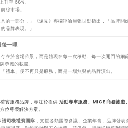
上升至 68%。
的前線市場。
工具的一部分，」《遠見》專欄評論員張世勳指出，「品牌開
伸的品牌表現。」
最後一哩
只存在於會場佈景，而是體現在每一次移動、每一次開門的細
是品牌尊嚴的載體。
麼「禮車」便不再只是服務，而是一場無聲的品牌演出。
與禮賓服務品牌，專注於提供
活動專車服務、MICE 商務旅遊
方位尊榮解決方案。
多語司機禮賓團隊
，支援各類國際會議、企業年會、品牌發表