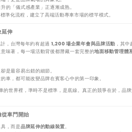
推升的「儀式感產業」正逐漸成熟。
標準化流程，建立了高端活動專車市場的標竿模式。
象延伸
》統計，台灣每年約有超過
1,200 場企業年會與品牌活動
，其中
這意味著，每一場活動背後都潛藏一套完整的
地面移動管理體系
但卻是最容易出錯的細節。
鐘的車，都可能改變品牌在賓客心中的第一印象。
活動禮車的世界裡，準時不是標準，是底線。真正的競爭在於，品
驗從車門開始
工具，而是
品牌延伸的動線裝置
。