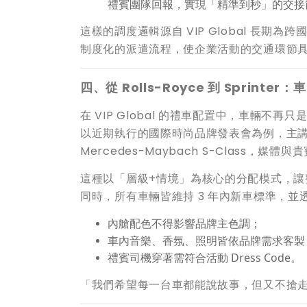
禮賓團隊回報，實現「精準到秒」的交接
這樣的調度邏輯源自 VIP Global 長
制度化的派遣流程，使企業活動的交通環節
四、從 Rolls-Royce 到 Sprint
在 VIP Global 的禮車配置中，車輛不再
以近期執行的國際時尚品牌發表會為例，主講人與品
Mercedes-Maybach S-Class，媒體與
這種以「層級+情境」為核心的分配模式，讓
同時，所有車輛皆維持 3 年內新車標準，並透過「
內艙配色不得影響品牌主色調；
車內音樂、香氛、照明皆依品牌需求客製
禮賓司機穿著需符合活動 Dress Code。
「我們希望每一台車都能說故事，但又不搶走品牌