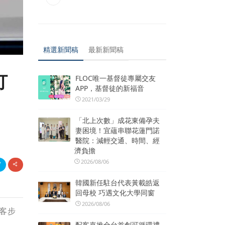
精選新聞稿
最新新聞稿
打
FLOC唯一基督徒專屬交友
APP，基督徒的新福音
2021/03/29
「北上次數」成花東備孕夫
妻困境！宜蘊串聯花蓮門諾
醫院：減輕交通、時間、經
濟負擔
2026/08/06
韓國新任駐台代表黃載皓返
回母校 巧遇文化大學同窗
2026/08/06
客步
配客嘉推全台首創可循環禮