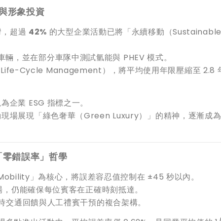
 與形象投資
灣，超過
42%
的大型企業活動已將「永續移動（Sustainable
低排放車輛，並在部分車隊中測試氫能與 PHEV 模式。
fe-Cycle Management），將平均使用年限壓縮至 2.8
企業 ESG 指標之一。
展現「綠色奢華（Green Luxury）」的精神，逐漸成為 
「零錯誤率」哲學
on Mobility」為核心，將誤差容忍值控制在 ±45 秒以內。
會場，仍能確保每位賓客在正確時刻抵達。
即時交通回饋與人工禮賓干預的複合架構。