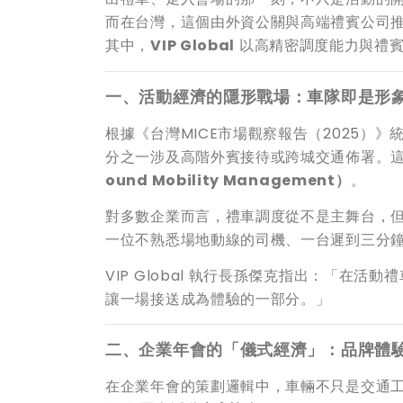
而在台灣，這個由外資公關與高端禮賓公司
其中，
VIP Global
以高精密調度能力與禮賓
一、活動經濟的隱形戰場：車隊即是形
根據《台灣MICE市場觀察報告（2025）
分之一涉及高階外賓接待或跨城交通佈署。
ound Mobility Management）
。
對多數企業而言，禮車調度從不是主舞台，
一位不熟悉場地動線的司機、一台遲到三分
VIP Global 執行長孫傑克指出：「在
讓一場接送成為體驗的一部分。」
二、企業年會的「儀式經濟」：品牌體
在企業年會的策劃邏輯中，車輛不只是交通