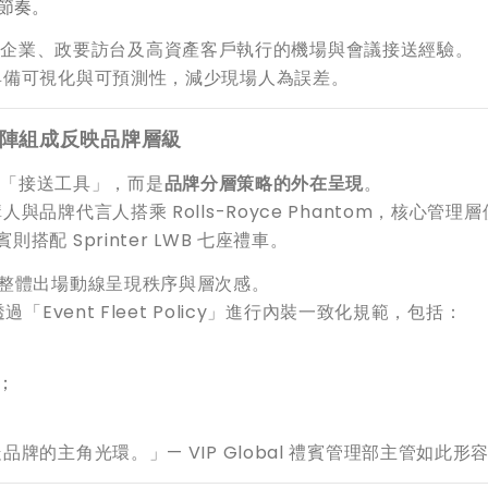
節奏。
期為跨國企業、政要訪台及高資產客戶執行的機場與會議接送經驗。
具備可視化與可預測性，減少現場人為誤差。
er：車陣組成反映品牌層級
只是「接送工具」，而是
品牌分層策略的外在呈現
。
牌代言人搭乘 Rolls-Royce Phantom，核心管理層
貴賓則搭配 Sprinter LWB 七座禮車。
整體出場動線呈現秩序與層次感。
Event Fleet Policy」進行內裝一致化規範，包括：
；
的主角光環。」— VIP Global 禮賓管理部主管如此形