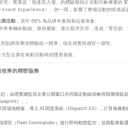
 年研究，賓客從「抵達至入場」的體驗階段占活動印象權重的
3
vent Experience）」的一環，影響了整場活動的情感基
企業活動
，其中 68% 為品牌年會與新品發表會。
確保所有車輛依動線、身份層級、進出順序安排，達成「零交錯、
識別貼牌與乘坐體驗統一標準，強化視覺與感官一致性。
為國內外大型企業在籌劃活動時的隱形規格。
後收車的精密協奏
週起，由禮賓總監與企業公關窗口共同擬定動線策略與階層接駁
ueprint）」。
場地模擬，導入 AI 調度系統（Dispatch 3.0），計算每條
揮官（Fleet Commander）進行即時動態監控，並搭配車載