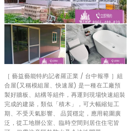
［ 藝益藝能特約記者羅正業 / 台中報導 ］組
合屋(又稱模組屋、快速屋) 是一種在工廠預
製好牆板、結構等組件，再運到現場快速組裝
完成的建築，類似「積木」，可大幅縮短工
期、不受天氣影響、 品質穩定，應用範圍廣
泛，從工地辦公室、臨時空間到居住住宅皆