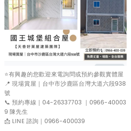
⭐️有興趣的您歡迎來電詢問或預約參觀實體屋
📍 現場賞屋｜台中市沙鹿區台灣大道六段938
號
📞 預約專線｜04-26337703 ｜0966-40003
9 陳先生
📩 LINE 諮詢｜0966-400039