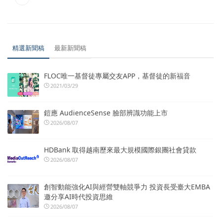
精選新聞稿
最新新聞稿
FLOC唯一基督徒專屬交友APP，基督徒的新福音
2021/03/29
鎧應 AudienceSense 臉部辨識功能上市
2026/08/07
HDBank 取得越南歷來最大規模國際銀團社會貸款
2026/08/07
創智動能強化AI與經營雙軸競爭力 投資長受臺大EMBA
邀分享AI時代投資思維
2026/08/07