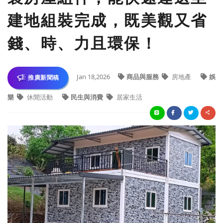
建地組裝完成，既美觀又省
錢、時、力且環保！
Jan 18,2026
商品與服務
房地產
娛
推廣新聞稿
樂
休閒活動
民生與消費
居家生活